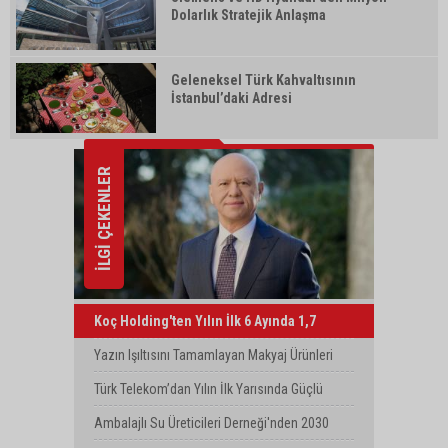
Dolarlık Stratejik Anlaşma
Geleneksel Türk Kahvaltısının
İstanbul’daki Adresi
İLGİ ÇEKENLER
Koç Holding'ten Yılın İlk 6 Ayında 1,7
Milyar Dolarlık Kombine Yatırım
Yazın Işıltısını Tamamlayan Makyaj Ürünleri
Watsons Türkiye'de!
Türk Telekom’dan Yılın İlk Yarısında Güçlü
Performans
Ambalajlı Su Üreticileri Derneği'nden 2030