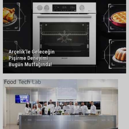
Arçelik’le Geleceğin
Pişirme Deneyimi
Bugün Mutfağında!