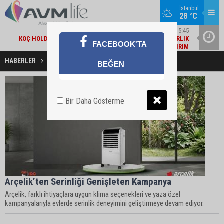
İstanbul
EKONOMI / 15:45
28 °C
KOÇ HOLDING'TEN YILIN İLK 6 AYINDA 1,7 MILYAR DOLARLIK
KOMBINE YATIRIM
GÜNCEL / 15:21
YAZIN I
FACEBOOK'TA
AMBALAJLI SU ÜRETICILERI DERNEĞI'NDEN 2030 UYARISI
HABERLER
Arçelik Haberleri
BEĞEN
Bir Daha Gösterme
Arçelik’ten Serinliği Genişleten Kampanya
Arçelik, farklı ihtiyaçlara uygun klima seçenekleri ve yaza özel
kampanyalarıyla evlerde serinlik deneyimini geliştirmeye devam ediyor.