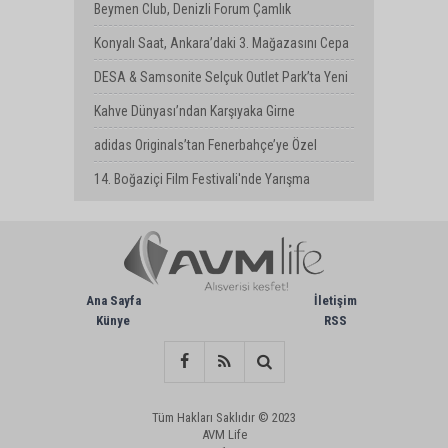
Uyarısı
Beymen Club, Denizli Forum Çamlık
Mağazasını Yeniledi
Konyalı Saat, Ankara’daki 3. Mağazasını Cepa
AVM’de Açtı
DESA & Samsonite Selçuk Outlet Park’ta Yeni
Mağazasını Açtı
Kahve Dünyası’ndan Karşıyaka Girne
Bulvarı’nda Yeni Mağaza
adidas Originals’tan Fenerbahçe’ye Özel
Koleksiyon
14. Boğaziçi Film Festivali'nde Yarışma
Başvuruları Devam Ediyor
Ana Sayfa
İletişim
Künye
RSS
Tüm Hakları Saklıdır © 2023
AVM Life