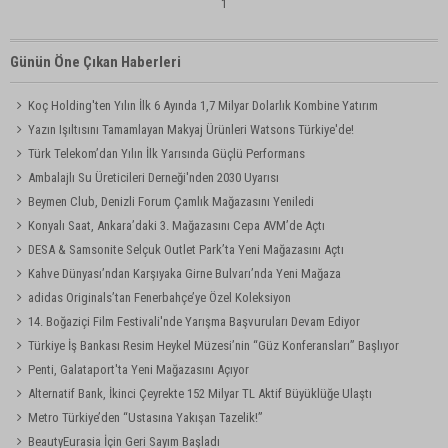
1
Günün Öne Çıkan Haberleri
Koç Holding'ten Yılın İlk 6 Ayında 1,7 Milyar Dolarlık Kombine Yatırım
Yazın Işıltısını Tamamlayan Makyaj Ürünleri Watsons Türkiye'de!
Türk Telekom’dan Yılın İlk Yarısında Güçlü Performans
Ambalajlı Su Üreticileri Derneği'nden 2030 Uyarısı
Beymen Club, Denizli Forum Çamlık Mağazasını Yeniledi
Konyalı Saat, Ankara’daki 3. Mağazasını Cepa AVM’de Açtı
DESA & Samsonite Selçuk Outlet Park’ta Yeni Mağazasını Açtı
Kahve Dünyası’ndan Karşıyaka Girne Bulvarı’nda Yeni Mağaza
adidas Originals’tan Fenerbahçe’ye Özel Koleksiyon
14. Boğaziçi Film Festivali'nde Yarışma Başvuruları Devam Ediyor
Türkiye İş Bankası Resim Heykel Müzesi’nin “Güz Konferansları” Başlıyor
Penti, Galataport'ta Yeni Mağazasını Açıyor
Alternatif Bank, İkinci Çeyrekte 152 Milyar TL Aktif Büyüklüğe Ulaştı
Metro Türkiye’den “Ustasına Yakışan Tazelik!”
BeautyEurasia İçin Geri Sayım Başladı