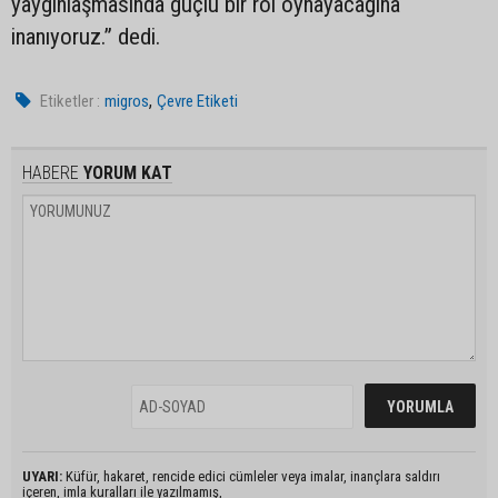
yaygınlaşmasında güçlü bir rol oynayacağına
inanıyoruz.” dedi.
,
Etiketler :
migros
Çevre Etiketi
HABERE
YORUM KAT
UYARI:
Küfür, hakaret, rencide edici cümleler veya imalar, inançlara saldırı
içeren, imla kuralları ile yazılmamış,