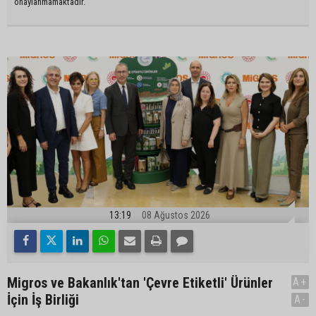
onaylanmamaktadır.
13:19
08 Ağustos 2026
Migros ve Bakanlık'tan 'Çevre Etiketli' Ürünler
A+
İçin İş Birliği
A-