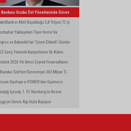
ş Bankası Grubu Üst Yönetiminde Görev
eğişimi
akıfBank’ın Aktif Büyüklüğü 5,8 Trilyon TL’yi
ştı
onbahar Yaklaşırken Tepe Home'da
enilenme Dönemi
igros ve Bakanlık'tan 'Çevre Etiketli' Ürünler
in İş Birliği
52 Genç Yetenek Kariyerlerine İlk Adımı
urkcell’de Attı
bebek 2026 Yılı İkinci Çeyrek Finansallarını
çıkladı
lbaraka Türk'ten Ekonomiye 363 Milyar TL
inansman Desteği
issan Qashqai e-POWER’den Guinness
ünya Rekoru: Tek Depoyla 1980 km
ludağ İçecek, 1. FC Nürnberg’in Resmi
ponsoru Oldu
ogg'un Servis Ağı Hızla Büyüyor