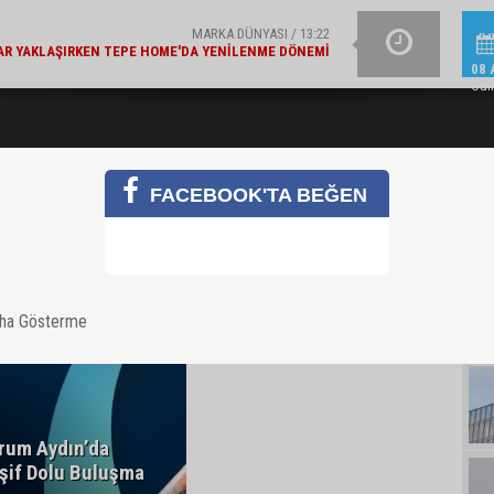
MARKA DÜNYASI / 13:22
R YAKLAŞIRKEN TEPE HOME'DA YENILENME DÖNEMI
MIGROS VE BAKANLIK'TA
08 
Cum
FACEBOOK'TA BEĞEN
aha Gösterme
rum Aydın’da
şif Dolu Buluşma