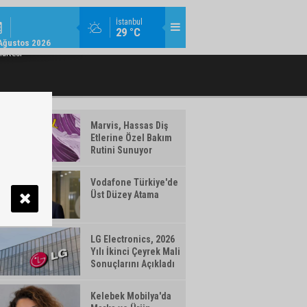
ŞIRKET HABERLERI / 13:19
İstanbul
29 °C
N 'ÇEVRE ETIKETLI' ÜRÜNLER İÇIN İŞ
İŞ BANKASI GRUBU ÜST YÖNETIM
Ağustos 2026
BIRLIĞI
artesi
Marvis, Hassas Diş
Etlerine Özel Bakım
Rutini Sunuyor
Vodafone Türkiye'de
Üst Düzey Atama
LG Electronics, 2026
Yılı İkinci Çeyrek Mali
Sonuçlarını Açıkladı
Kelebek Mobilya'da