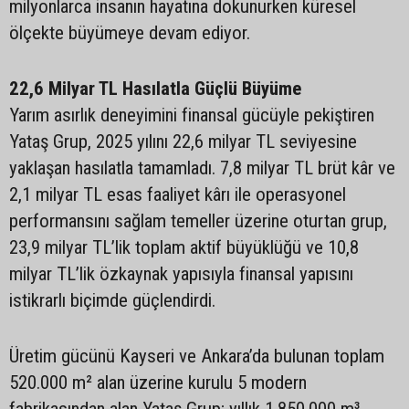
milyonlarca insanın hayatına dokunurken küresel
ölçekte büyümeye devam ediyor.
22,6 Milyar TL Hasılatla Güçlü Büyüme
Yarım asırlık deneyimini finansal gücüyle pekiştiren
Yataş Grup, 2025 yılını 22,6 milyar TL seviyesine
yaklaşan hasılatla tamamladı. 7,8 milyar TL brüt kâr ve
2,1 milyar TL esas faaliyet kârı ile operasyonel
performansını sağlam temeller üzerine oturtan grup,
23,9 milyar TL’lik toplam aktif büyüklüğü ve 10,8
milyar TL’lik özkaynak yapısıyla finansal yapısını
istikrarlı biçimde güçlendirdi.
Üretim gücünü Kayseri ve Ankara’da bulunan toplam
520.000 m² alan üzerine kurulu 5 modern
fabrikasından alan Yataş Grup; yıllık 1.850.000 m³