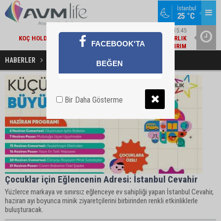
İstanbul
25 °C
EKONOMI / 15:45
KOÇ HOLDING'TEN YILIN İLK 6 AYINDA 1,7 MILYAR DOLARLIK
AMBA
FACEBOOK'TA
KOMBINE YATIRIM
HABERLER
Çocuk Etkinlikleri Haberleri
BEĞEN
Bir Daha Gösterme
Çocuklar için Eğlencenin Adresi: İstanbul Cevahir
Yüzlerce markaya ve sınırsız eğlenceye ev sahipliği yapan İstanbul Cevahir,
haziran ayı boyunca minik ziyaretçilerini birbirinden renkli etkinliklerle
buluşturacak.