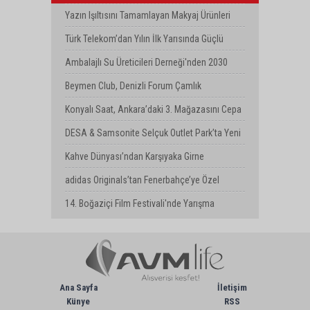
Milyar Dolarlık Kombine Yatırım
Yazın Işıltısını Tamamlayan Makyaj Ürünleri
Watsons Türkiye'de!
Türk Telekom’dan Yılın İlk Yarısında Güçlü
Performans
Ambalajlı Su Üreticileri Derneği'nden 2030
Uyarısı
Beymen Club, Denizli Forum Çamlık
Mağazasını Yeniledi
Konyalı Saat, Ankara’daki 3. Mağazasını Cepa
AVM’de Açtı
DESA & Samsonite Selçuk Outlet Park’ta Yeni
Mağazasını Açtı
Kahve Dünyası’ndan Karşıyaka Girne
Bulvarı’nda Yeni Mağaza
adidas Originals’tan Fenerbahçe’ye Özel
Koleksiyon
14. Boğaziçi Film Festivali'nde Yarışma
Başvuruları Devam Ediyor
Ana Sayfa
İletişim
Künye
RSS