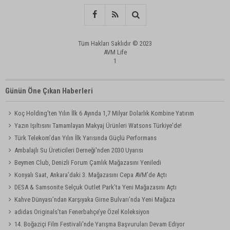
Tüm Hakları Saklıdır © 2023
AVM Life
1
Günün Öne Çıkan Haberleri
Koç Holding'ten Yılın İlk 6 Ayında 1,7 Milyar Dolarlık Kombine Yatırım
Yazın Işıltısını Tamamlayan Makyaj Ürünleri Watsons Türkiye'de!
Türk Telekom’dan Yılın İlk Yarısında Güçlü Performans
Ambalajlı Su Üreticileri Derneği'nden 2030 Uyarısı
Beymen Club, Denizli Forum Çamlık Mağazasını Yeniledi
Konyalı Saat, Ankara’daki 3. Mağazasını Cepa AVM’de Açtı
DESA & Samsonite Selçuk Outlet Park’ta Yeni Mağazasını Açtı
Kahve Dünyası’ndan Karşıyaka Girne Bulvarı’nda Yeni Mağaza
adidas Originals’tan Fenerbahçe’ye Özel Koleksiyon
14. Boğaziçi Film Festivali'nde Yarışma Başvuruları Devam Ediyor