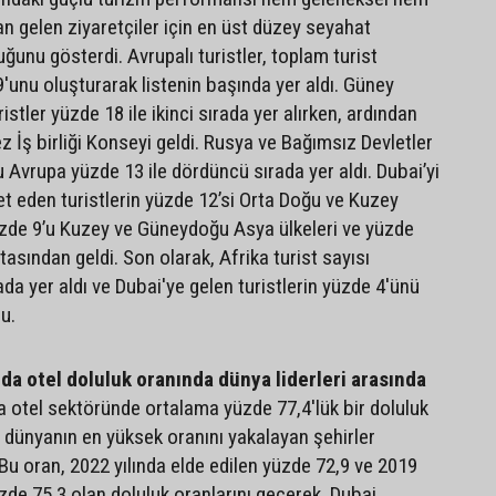
an gelen ziyaretçiler için en üst düzey seyahat
unu gösterdi. Avrupalı turistler, toplam turist
'unu oluşturarak listenin başında yer aldı. Güney
istler yüzde 18 ile ikinci sırada yer alırken, ardından
z İş birliği Konseyi geldi. Rusya ve Bağımsız Devletler
 Avrupa yüzde 13 ile dördüncü sırada yer aldı. Dubai’yi
et eden turistlerin yüzde 12’si Orta Doğu ve Kuzey
üzde 9’u Kuzey ve Güneydoğu Asya ülkeleri ve yüzde
ıtasından geldi. Son olarak, Afrika turist sayısı
da yer aldı ve Dubai'ye gelen turistlerin yüzde 4'ünü
u.
nda otel doluluk oranında dünya liderleri arasında
da otel sektöründe ortalama yüzde 77,4'lük bir doluluk
, dünyanın en yüksek oranını yakalayan şehirler
 Bu oran, 2022 yılında elde edilen yüzde 72,9 ve 2019
üzde 75,3 olan doluluk oranlarını geçerek, Dubai