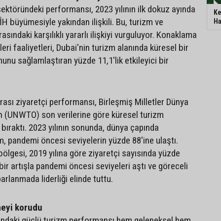
sektöründeki performansı, 2023 yılının ilk dokuz ayında
Ke
H büyümesiyle yakından ilişkili. Bu, turizm ve
Ha
sındaki karşılıklı yararlı ilişkiyi vurguluyor. Konaklama
eri faaliyetleri, Dubai'nin turizm alanında küresel bir
unu sağlamlaştıran yüzde 11,1'lik etkileyici bir
rası ziyaretçi performansı, Birleşmiş Milletler Dünya
n (UNWTO) son verilerine göre küresel turizm
e bıraktı. 2023 yılının sonunda, dünya çapında
m, pandemi öncesi seviyelerin yüzde 88'ine ulaştı.
ölgesi, 2019 yılına göre ziyaretçi sayısında yüzde
bir artışla pandemi öncesi seviyeleri aştı ve göreceli
arlanmada liderliği elinde tuttu.
meyi korudu
lındaki güçlü turizm performansı hem geleneksel hem