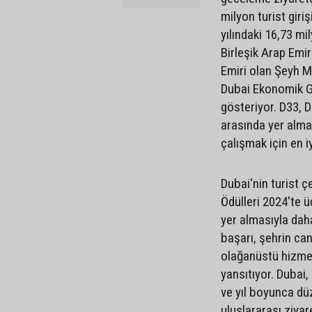
milyon turist gir
yılındaki 16,73 mi
Birleşik Arap Emi
Emiri olan Şeyh 
Dubai Ekonomik Gü
gösteriyor. D33, D
arasında yer alma
çalışmak için en i
Dubai'nin turist 
Ödülleri 2024'te ü
yer almasıyla daha
başarı, şehrin can
olağanüstü hizmet 
yansıtıyor. Dubai
ve yıl boyunca düz
uluslararası ziya