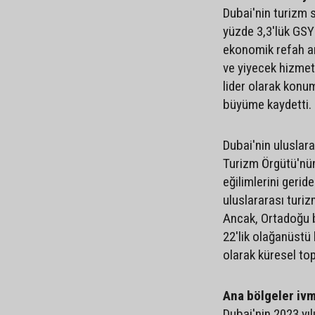
Dubai'nin turizm 
yüzde 3,3'lük GSYİ
ekonomik refah ara
ve yiyecek hizmetl
lider olarak konum
büyüme kaydetti.
Dubai'nin uluslara
Turizm Örgütü'nü
eğilimlerini gerid
uluslararası turiz
Ancak, Ortadoğu b
22'lik olağanüstü 
olarak küresel top
Ana bölgeler iv
Dubai'nin 2023 yı