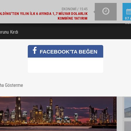
KOMBINE YATIRIM
GÜNCEL / 15:21
YAZIN IŞILTISINI TAM
LAJLI SU ÜRETICILERI DERNEĞI'NDEN 2030 UYARISI
07 
Cu
runu Kırdı
FACEBOOK'TA BEĞEN
aha Gösterme