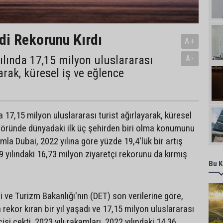
di Rekorunu Kırdı
A+
ılında 17,15 milyon uluslararası
A-
arak, küresel iş ve eğlence
a 17,15 milyon uluslararası turist ağırlayarak, küresel
töründe dünyadaki ilk üç şehirden biri olma konumunu
amla Dubai, 2022 yılına göre yüzde 19,4'lük bir artış
 yılındaki 16,73 milyon ziyaretçi rekorunu da kırmış
Bu K
 ve Turizm Bakanlığı'nın (DET) son verilerine göre,
 rekor kıran bir yıl yaşadı ve 17,15 milyon uluslararası
si çekti. 2023 yılı rakamları, 2022 yılındaki 14,36