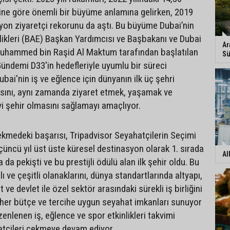
işine göre önemli bir büyüme anlamına gelirken, 2019
lyon ziyaretçi rekorunu da aştı. Bu büyüme Dubai’nin
rlikleri (BAE) Başkan Yardımcısı ve Başbakanı ve Dubai
Ar
Muhammed bin Raşid Al Maktum tarafından başlatılan
Sü
ndemi D33'in hedefleriyle uyumlu bir süreci
ubai'nin iş ve eğlence için dünyanın ilk üç şehri
sını, aynı zamanda ziyaret etmek, yaşamak ve
yi şehir olmasını sağlamayı amaçlıyor.
çekmedeki başarısı, Tripadvisor Seyahatçilerin Seçimi
çüncü yıl üst üste küresel destinasyon olarak 1. sırada
Al
 da pekişti ve bu prestijli ödülü alan ilk şehir oldu. Bu
lı ve çeşitli olanaklarını, dünya standartlarında altyapı,
ve devlet ile özel sektör arasındaki sürekli iş birliğini
, her bütçe ve tercihe uygun seyahat imkanları sunuyor
enlenen iş, eğlence ve spor etkinlikleri takvimi
retçileri çekmeye devam ediyor.