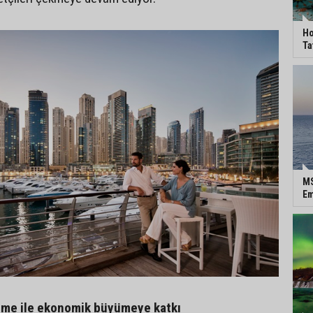
Ho
Ta
MS
Em
me ile ekonomik büyümeye katkı