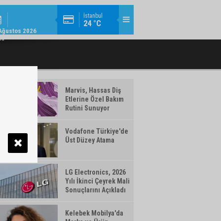
MODA / TREND / 14:18
İstanbul
24 °C
AMLAYAN MAKYAJ ÜRÜNLERI WATSONS
TÜRK TELEKOM’DAN YILIN İLK YARISIN
Ağustos 2026
TÜRKIYE'DE!
ma
Marvis, Hassas Diş
Etlerine Özel Bakım
Rutini Sunuyor
Vodafone Türkiye'de
Üst Düzey Atama
LG Electronics, 2026
Yılı İkinci Çeyrek Mali
Sonuçlarını Açıkladı
Kelebek Mobilya'da