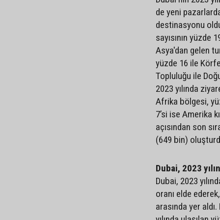
de yeni pazarlard
destinasyonu olduğ
sayısının yüzde 19
Asya'dan gelen tur
yüzde 16 ile Körfe
Topluluğu ile Doğu
2023 yılında ziyar
Afrika bölgesi, y
7’si ise Amerika k
açısından son sıra
(649 bin) oluşturd
Dubai, 2023 yılı
Dubai, 2023 yılın
oranı elde ederek
arasında yer aldı.
yılında ulaşılan y