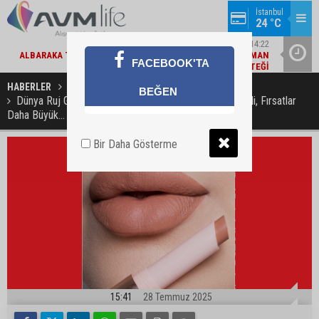
İstanbul
24 °C
15
EKONOMI / 14:22
DE
ALBARAKA TÜRK'TEN EKONOMIYE 363 MILYAR TL FINANSMAN
EBEBEK 
FACEBOOK'TA
TI
DESTEĞI
HABERLER
ŞİRKET HABERLERİ
BEĞEN
Dünya Ruj Günü’ne Özel Gratis’te Dudaklar Daha Renkli, Fırsatlar
Daha Büyük...
Bir Daha Gösterme
15:41
28 Temmuz 2025