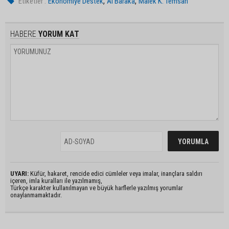
,
,
Etiketler :
Ekonomiye Destek
Al Baraka
Malek K. Temsah
HABERE
YORUM KAT
UYARI:
Küfür, hakaret, rencide edici cümleler veya imalar, inançlara saldırı
içeren, imla kuralları ile yazılmamış,
Türkçe karakter kullanılmayan ve büyük harflerle yazılmış yorumlar
onaylanmamaktadır.