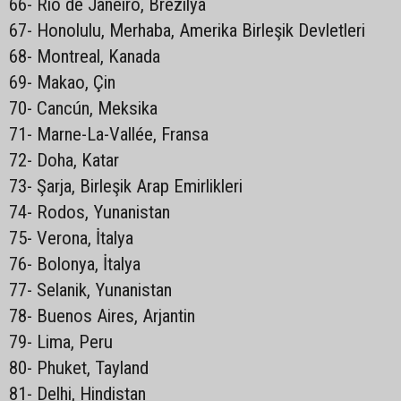
66- Rio de Janeiro, Brezilya
67- Honolulu, Merhaba, Amerika Birleşik Devletleri
68- Montreal, Kanada
69- Makao, Çin
70- Cancún, Meksika
71- Marne-La-Vallée, Fransa
72- Doha, Katar
73- Şarja, Birleşik Arap Emirlikleri
74- Rodos, Yunanistan
75- Verona, İtalya
76- Bolonya, İtalya
77- Selanik, Yunanistan
78- Buenos Aires, Arjantin
79- Lima, Peru
80- Phuket, Tayland
81- Delhi, Hindistan