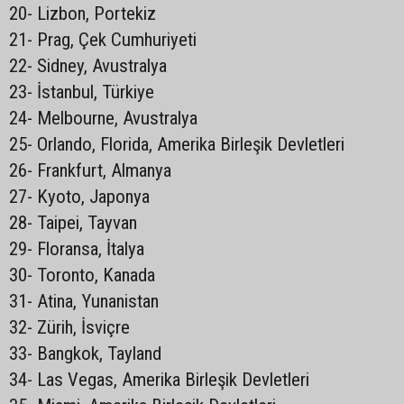
20- Lizbon, Portekiz
21- Prag, Çek Cumhuriyeti
22- Sidney, Avustralya
23- İstanbul, Türkiye
24- Melbourne, Avustralya
25- Orlando, Florida, Amerika Birleşik Devletleri
26- Frankfurt, Almanya
27- Kyoto, Japonya
28- Taipei, Tayvan
29- Floransa, İtalya
30- Toronto, Kanada
31- Atina, Yunanistan
32- Zürih, İsviçre
33- Bangkok, Tayland
34- Las Vegas, Amerika Birleşik Devletleri