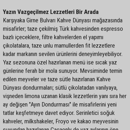
Yazın Vazgeçilmez Lezzetleri Bir Arada
Karşıyaka Girne Bulvarı Kahve Dünyası mağazasında
misafirler; taze çekilmiş Türk kahvesinden espresso
bazlı içeceklere, filtre kahvelerden el yapımı
çikolatalara, taze unlu mamullerden fit lezzetlere
kadar markanın sevilen ürünlerini deneyimleyebiliyor.
Yaz sezonuna özel hazırlanan menü ise sıcak yaz
günlerine ferah bir mola sunuyor. Mevsiminde temin
edilen meyveler ve taze sütle hazırlanan Kahve
Dünyası dondurmaları; sütlü çikolatadan vanilyaya,
vişneden limona uzanan klasik lezzetlerin yanı sıra her
ay değişen "Ayın Dondurması" ile misafirlerini yeni
tatlar keşfetmeye davet ediyor. Serinletici soğuk
kahveler, milkshakeler, Froyo ve kakao meyvesinin
suyundan hazırlanan Cacaonly de yaz aylarının öne