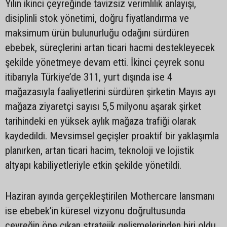
Yılın ikinci çeyreğinde tavizsiz verimlilik anlayışı,
disiplinli stok yönetimi, doğru fiyatlandırma ve
maksimum ürün bulunurluğu odağını sürdüren
ebebek, süreçlerini artan ticari hacmi destekleyecek
şekilde yönetmeye devam etti. İkinci çeyrek sonu
itibarıyla Türkiye’de 311, yurt dışında ise 4
mağazasıyla faaliyetlerini sürdüren şirketin Mayıs ayı
mağaza ziyaretçi sayısı 5,5 milyonu aşarak şirket
tarihindeki en yüksek aylık mağaza trafiği olarak
kaydedildi. Mevsimsel geçişler proaktif bir yaklaşımla
planırken, artan ticari hacim, teknoloji ve lojistik
altyapı kabiliyetleriyle etkin şekilde yönetildi.
Haziran ayında gerçekleştirilen Mothercare lansmanı
ise ebebek’in küresel vizyonu doğrultusunda
çeyreğin öne çıkan stratejik gelişmelerinden biri oldu.