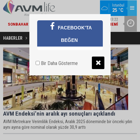
İstanbul
25 °C
MARKA DÜNYASI / 13:22
SONBAHAR YAKLAŞIRKEN TEPE HOME'DA YENILENME DÖNEMI
MIGROS V
FACEBOOK'TA
HABERLER
Fatih Keresteci Haberleri
BEĞEN
Bir Daha Gösterme
AVM Endeksi’nin aralık ayı sonuçları açıklandı
AVM Metrekare Verimlilik Endeksi, Aralık 2025 döneminde bir önceki yılın
aynı ayına göre nominal olarak yüzde 30,9 arttı