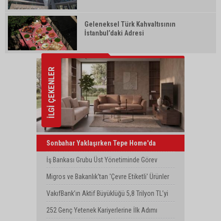
Geleneksel Türk Kahvaltısının
İstanbul’daki Adresi
İLGİ ÇEKENLER
Sonbahar Yaklaşırken Tepe Home'da
Yenilenme Dönemi
İş Bankası Grubu Üst Yönetiminde Görev
Değişimi
Migros ve Bakanlık'tan 'Çevre Etiketli' Ürünler
İçin İş Birliği
VakıfBank’ın Aktif Büyüklüğü 5,8 Trilyon TL’yi
Aştı
252 Genç Yetenek Kariyerlerine İlk Adımı