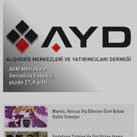
AVM Metrekare
Verimlilik Endeksi,
yüzde 27,9 arttı
Marvis, Hassas Diş Etlerine Özel Bakım
Rutini Sunuyor
Vodafone Türkiye'de Üst Düzey Atama