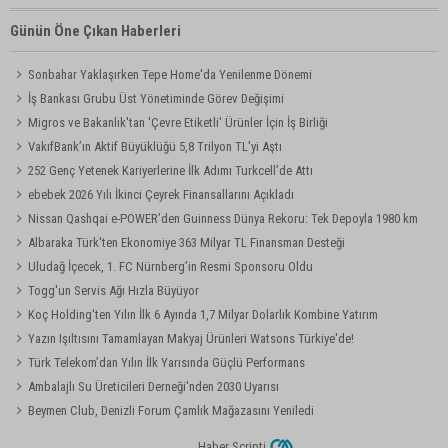
Günün Öne Çıkan Haberleri
Sonbahar Yaklaşırken Tepe Home'da Yenilenme Dönemi
İş Bankası Grubu Üst Yönetiminde Görev Değişimi
Migros ve Bakanlık'tan 'Çevre Etiketli' Ürünler İçin İş Birliği
VakıfBank’ın Aktif Büyüklüğü 5,8 Trilyon TL’yi Aştı
252 Genç Yetenek Kariyerlerine İlk Adımı Turkcell’de Attı
ebebek 2026 Yılı İkinci Çeyrek Finansallarını Açıkladı
Nissan Qashqai e-POWER’den Guinness Dünya Rekoru: Tek Depoyla 1980 km
Albaraka Türk'ten Ekonomiye 363 Milyar TL Finansman Desteği
Uludağ İçecek, 1. FC Nürnberg’in Resmi Sponsoru Oldu
Togg'un Servis Ağı Hızla Büyüyor
Koç Holding'ten Yılın İlk 6 Ayında 1,7 Milyar Dolarlık Kombine Yatırım
Yazın Işıltısını Tamamlayan Makyaj Ürünleri Watsons Türkiye'de!
Türk Telekom’dan Yılın İlk Yarısında Güçlü Performans
Ambalajlı Su Üreticileri Derneği'nden 2030 Uyarısı
Beymen Club, Denizli Forum Çamlık Mağazasını Yeniledi
Haber Scripti