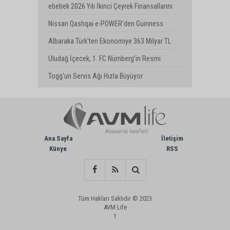
Turkcell’de Attı
ebebek 2026 Yılı İkinci Çeyrek Finansallarını
Açıkladı
Nissan Qashqai e-POWER’den Guinness
Dünya Rekoru: Tek Depoyla 1980 km
Albaraka Türk'ten Ekonomiye 363 Milyar TL
Finansman Desteği
Uludağ İçecek, 1. FC Nürnberg’in Resmi
Sponsoru Oldu
Togg'un Servis Ağı Hızla Büyüyor
Ana Sayfa
İletişim
Künye
RSS
Tüm Hakları Saklıdır © 2023
AVM Life
1