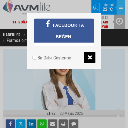
İstanbul
22 °C
29
KÜLTÜR / SANAT / FESTIVAL / 15:12
ÜZ
14. BOĞAZIÇI FILM FESTIVALI'NDE YARIŞMA BAŞVURULARI
FACEBOOK'TA
OR
DEVAM EDIYOR
HABERLER
SAĞLIKLI YAŞAM
BEĞEN
Formda olmak için tabağınızı renklendirin!
Bir Daha Gösterme
21:27
30 Mayıs 2025