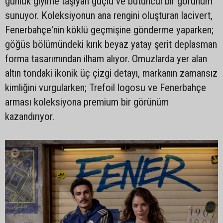
günlük giyime taşıyan güçlü ve bütüncül bir görünüm
sunuyor. Koleksiyonun ana rengini oluşturan lacivert,
Fenerbahçe'nin köklü geçmişine gönderme yaparken;
göğüs bölümündeki kırık beyaz yatay şerit deplasman
forma tasarımından ilham alıyor. Omuzlarda yer alan
altın tondaki ikonik üç çizgi detayı, markanın zamansız
kimliğini vurgularken; Trefoil logosu ve Fenerbahçe
arması koleksiyona premium bir görünüm
kazandırıyor.