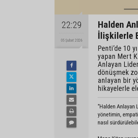
Halden Anla
22:29
İlişkilerle
05 Şubat 2026
Penti’de 10 y
yapan Mert Ka
Anlayan Lider
dönüşmek zor
anlayan bir y
hikayelerle el
“Halden Anlayan Lid
yönetimin, empatiy
nasıl sürdürülebil