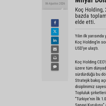
06 Ağustos 2026
Koç Holding, 
bazda toplam 
elde etti.
Yılın ilk yarısınd
Koç Holding’in son
USD’ye ulaştı.
Koç Holding CEO’
üzere tüm dünyada
sürdürdüğü bu dön
Stratejik bakış aç
disiplinimiz sayes
Topluluk şirketle
"Türkiye'nin İlk 1
Sanayi Kuruluşu" a