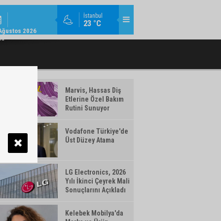
MODA / TREND / 14:18
İstanbul
23 °C
AMLAYAN MAKYAJ ÜRÜNLERI WATSONS
TÜRK TELEKOM’DAN YILIN İLK YARISIN
Ağustos 2026
TÜRKIYE'DE!
ma
Marvis, Hassas Diş
Etlerine Özel Bakım
Rutini Sunuyor
Vodafone Türkiye'de
Üst Düzey Atama
LG Electronics, 2026
Yılı İkinci Çeyrek Mali
Sonuçlarını Açıkladı
Kelebek Mobilya'da