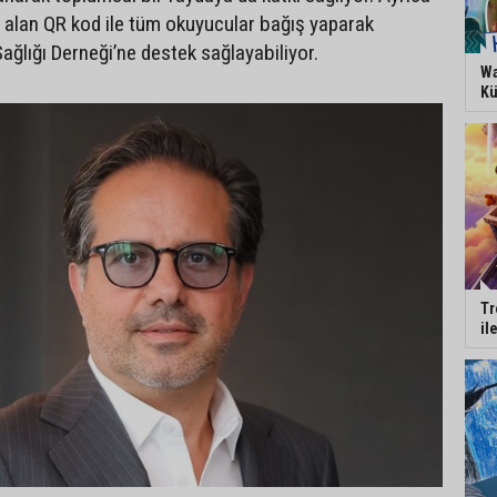
r alan QR kod ile tüm okuyucular bağış yaparak
lığı Derneği’ne destek sağlayabiliyor.
Wa
Kü
Tr
il