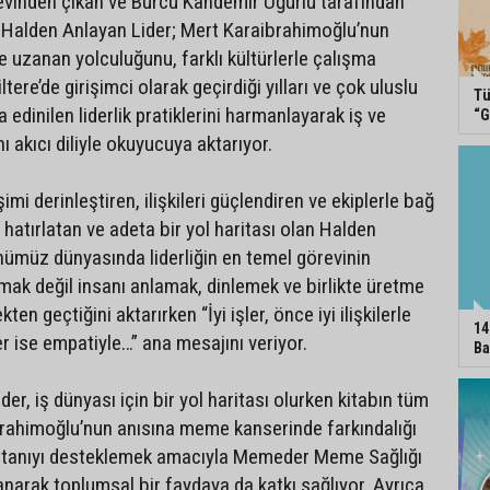
evinden çıkan ve Burcu Kandemir Uğurlu tarafından
 Halden Anlayan Lider; Mert Karaibrahimoğlu’nun
iğe uzanan yolculuğunu, farklı kültürlerle çalışma
ltere’de girişimci olarak geçirdiği yılları ve çok uluslu
Tü
edinilen liderlik pratiklerini harmanlayarak iş ve
“G
nı akıcı diliyle okuyucuya aktarıyor.
imi derinleştiren, ilişkileri güçlendiren ve ekiplerle bağ
hatırlatan ve adeta bir yol haritası olan Halden
nümüz dünyasında liderliğin en temel görevinin
mak değil insanı anlamak, dinlemek ve birlikte üretme
ten geçtiğini aktarırken “İyi işler, önce iyi ilişkilerle
14
iler ise empatiyle…” ana mesajını veriyor.
Ba
er, iş dünyası için bir yol haritası olurken kitabın tüm
ibrahimoğlu’nun anısına meme kanserinde farkındalığı
n tanıyı desteklemek amacıyla Memeder Meme Sağlığı
anarak toplumsal bir faydaya da katkı sağlıyor. Ayrıca