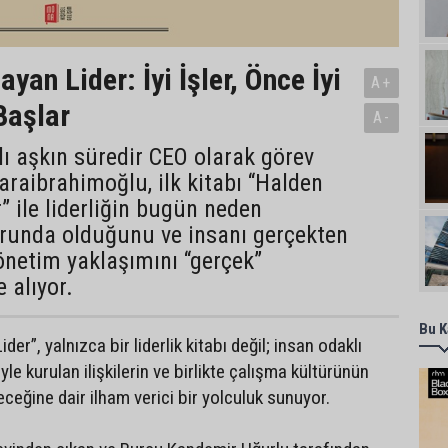
yan Lider: İyi İşler, Önce İyi
A+
 Başlar
A-
ılı aşkın süredir CEO olarak görev
raibrahimoğlu, ilk kitabı “Halden
” ile liderliğin bugün neden
unda olduğunu ve insanı gerçekten
önetim yaklaşımını “gerçek”
e alıyor.
Bu K
er”, yalnızca bir liderlik kitabı değil; insan odaklı
le kurulan ilişkilerin ve birlikte çalışma kültürünün
eceğine dair ilham verici bir yolculuk sunuyor.