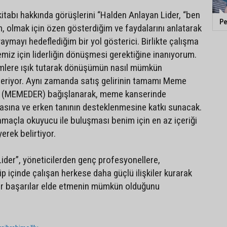
itabı hakkında görüşlerini “Halden Anlayan Lider, “ben
Pe
 olmak için özen gösterdiğim ve faydalarını anlatarak
ymayı hedeflediğim bir yol gösterici. Birlikte çalışma
emiz için liderliğin dönüşmesi gerektiğine inanıyorum.
imlere ışık tutarak dönüşümün nasıl mümkün
teriyor. Aynı zamanda satış gelirinin tamamı Meme
ne (MEMEDER) bağışlanarak, meme kanserinde
masına ve erken tanının desteklenmesine katkı sunacak.
 amaçla okuyucu ile buluşması benim için en az içeriği
yerek belirtiyor.
ider”, yöneticilerden genç profesyonellere,
ip içinde çalışan herkese daha güçlü ilişkiler kurarak
ir başarılar elde etmenin mümkün olduğunu