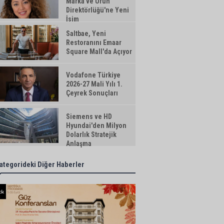
Marka ve Ürün
Direktörlüğü'ne Yeni
İsim
Saltbae, Yeni
Restoranını Emaar
Square Mall'da Açıyor
Vodafone Türkiye
2026-27 Mali Yılı 1.
Çeyrek Sonuçları
Siemens ve HD
Hyundai'den Milyon
Dolarlık Stratejik
Anlaşma
ategorideki Diğer Haberler