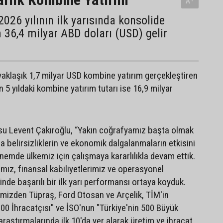
A-
2026 yılının ilk yarısında konsolide
36,4 milyar ABD doları (USD) gelir
a yaklaşık 1,7 milyar USD kombine yatırım gerçekleştiren
 5 yıldaki kombine yatırım tutarı ise 16,9 milyar
su Levent Çakıroğlu, “Yakın coğrafyamız başta olmak
 belirsizliklerin ve ekonomik dalgalanmaların etkisini
emde ülkemiz için çalışmaya kararlılıkla devam ettik.
ımız, finansal kabiliyetlerimiz ve operasyonel
inde başarılı bir ilk yarı performansı ortaya koyduk.
rimizden Tüpraş, Ford Otosan ve Arçelik, TİM'in
.000 İhracatçısı" ve İSO'nun "Türkiye'nin 500 Büyük
raştırmalarında ilk 10'da yer alarak üretim ve ihracat