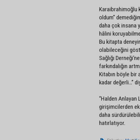
Karaibrahimoğlu k
oldum” demediğim,
daha çok insana ya
hâlini koruyabilm
Bu kitapta deney
olabileceğini gös
Sağlığı Derneği’
farkındalığın art
Kitabın böyle bir
kadar değerli…” di
“Halden Anlayan L
girişimcilerden ek
daha sürdürülebil
hatırlatıyor.