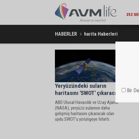
252 GE
HABERLER
harita Haberleri
Yeryüzündeki suların
Bir D
haritasını 'SWOT' çıkaracak
ABD Ulusal Havacılık ve Uzay Ajansı
(NASA), yeryüzü sularının daha
gelişmiş haritasını çıkaracak olan
uydu SWOT'u yörüngeye fırlattı.