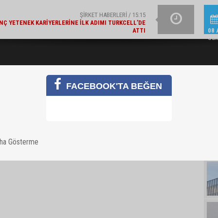
ŞIRKET HABERLERI / 15:15
NÇ YETENEK KARIYERLERINE İLK ADIMI TURKCELL’DE
ALBARAKA TÜRK'TEN EK
ATTI
08 
Cum
FACEBOOK'TA BEĞEN
aha Gösterme