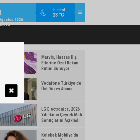
EKONOMI / 14:22
İstanbul
23 °C
ONOMIYE 363 MILYAR TL FINANSMAN
EBEBEK 2026 YILI İKINCI ÇEYREK FIN
Ağustos 2026
DESTEĞI
artesi
Marvis, Hassas Diş
Etlerine Özel Bakım
Rutini Sunuyor
Vodafone Türkiye'de
Üst Düzey Atama
LG Electronics, 2026
Yılı İkinci Çeyrek Mali
Sonuçlarını Açıkladı
Kelebek Mobilya'da