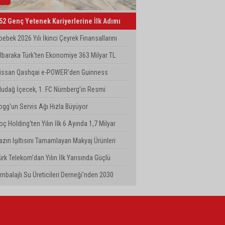
52 Genç Yetenek Kariyerlerine İlk Adımı
urkcell’de Attı
bebek 2026 Yılı İkinci Çeyrek Finansallarını
çıkladı
lbaraka Türk'ten Ekonomiye 363 Milyar TL
inansman Desteği
issan Qashqai e-POWER’den Guinness
ünya Rekoru: Tek Depoyla 1980 km
ludağ İçecek, 1. FC Nürnberg’in Resmi
ponsoru Oldu
ogg'un Servis Ağı Hızla Büyüyor
oç Holding'ten Yılın İlk 6 Ayında 1,7 Milyar
olarlık Kombine Yatırım
azın Işıltısını Tamamlayan Makyaj Ürünleri
atsons Türkiye'de!
ürk Telekom’dan Yılın İlk Yarısında Güçlü
erformans
mbalajlı Su Üreticileri Derneği'nden 2030
yarısı