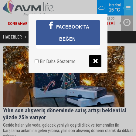
İstanbul
MARKA DÜNYASI / 13:22
25 °C
SONBAHAR YAKLAŞIRKEN TEPE HOME'DA YENILENME DÖNEMI
ŞIRKET HABERLERI / 13:19
İŞ
FACEBOOK'TA
MIGROS VE BAKANLIK'TAN 'ÇEVRE ETIKETLI' ÜRÜNLER İÇIN İŞ
BIRLIĞI
HABERLER
Hediye Haberleri
BEĞEN
Bir Daha Gösterme
Yılın son alışveriş döneminde satış artışı beklentisi
yüzde 25'e varıyor
Geride kalan yıla veda, gelecek yeni yılı çeşitli dilek ve temenniler ile
karşılama anlamına gelen yılbaşı, yılın son alışveriş dönemi olarak da dikkat