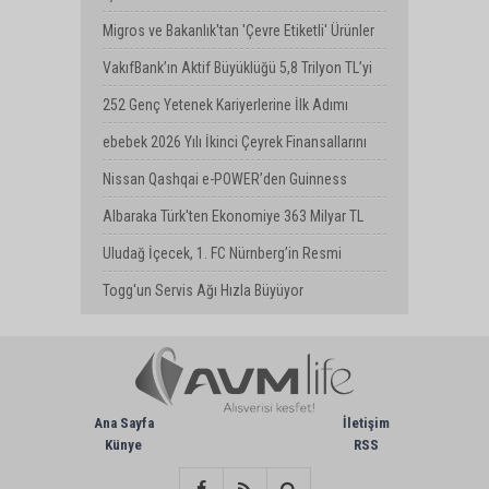
Değişimi
Migros ve Bakanlık'tan 'Çevre Etiketli' Ürünler
İçin İş Birliği
VakıfBank’ın Aktif Büyüklüğü 5,8 Trilyon TL’yi
Aştı
252 Genç Yetenek Kariyerlerine İlk Adımı
Turkcell’de Attı
ebebek 2026 Yılı İkinci Çeyrek Finansallarını
Açıkladı
Nissan Qashqai e-POWER’den Guinness
Dünya Rekoru: Tek Depoyla 1980 km
Albaraka Türk'ten Ekonomiye 363 Milyar TL
Finansman Desteği
Uludağ İçecek, 1. FC Nürnberg’in Resmi
Sponsoru Oldu
Togg'un Servis Ağı Hızla Büyüyor
Ana Sayfa
İletişim
Künye
RSS