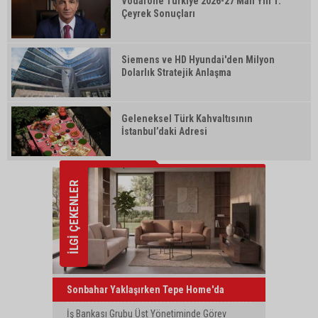
Vodafone Türkiye 2026-27 Mali Yılı 1.
Çeyrek Sonuçları
Siemens ve HD Hyundai'den Milyon
Dolarlık Stratejik Anlaşma
Geleneksel Türk Kahvaltısının
İstanbul’daki Adresi
İLGİ ÇEKENLER
Sonbahar Yaklaşırken Tepe Home'da
Yenilenme Dönemi
İş Bankası Grubu Üst Yönetiminde Görev