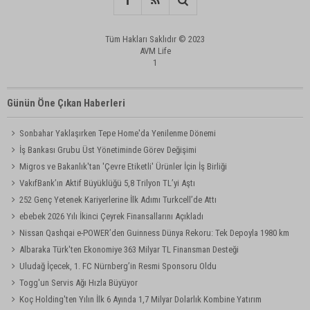
Tüm Hakları Saklıdır © 2023
AVM Life
1
Günün Öne Çıkan Haberleri
Sonbahar Yaklaşırken Tepe Home'da Yenilenme Dönemi
İş Bankası Grubu Üst Yönetiminde Görev Değişimi
Migros ve Bakanlık'tan 'Çevre Etiketli' Ürünler İçin İş Birliği
VakıfBank’ın Aktif Büyüklüğü 5,8 Trilyon TL’yi Aştı
252 Genç Yetenek Kariyerlerine İlk Adımı Turkcell’de Attı
ebebek 2026 Yılı İkinci Çeyrek Finansallarını Açıkladı
Nissan Qashqai e-POWER’den Guinness Dünya Rekoru: Tek Depoyla 1980 km
Albaraka Türk'ten Ekonomiye 363 Milyar TL Finansman Desteği
Uludağ İçecek, 1. FC Nürnberg’in Resmi Sponsoru Oldu
Togg'un Servis Ağı Hızla Büyüyor
Koç Holding'ten Yılın İlk 6 Ayında 1,7 Milyar Dolarlık Kombine Yatırım