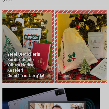
çekiyor.
Yerel Üreticilerin
Sürdürülebilir
Yılbaşı Hediye
Keseleri
Good4Trust.org'da!