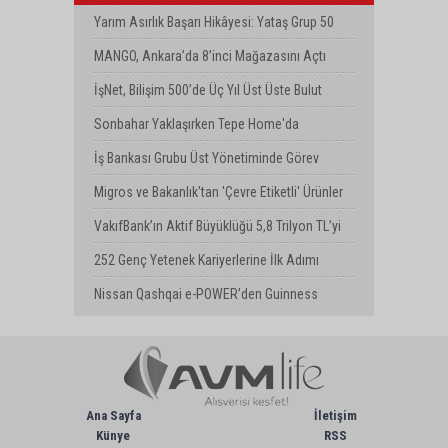
İhracatında Bilişim 500’ün Zirvesinde!
Yarım Asırlık Başarı Hikâyesi: Yataş Grup 50
Yaşında
MANGO, Ankara’da 8’inci Mağazasını Açtı
İşNet, Bilişim 500’de Üç Yıl Üst Üste Bulut
Hizmeti Kategori Birincisi
Sonbahar Yaklaşırken Tepe Home'da
Yenilenme Dönemi
İş Bankası Grubu Üst Yönetiminde Görev
Değişimi
Migros ve Bakanlık'tan 'Çevre Etiketli' Ürünler
İçin İş Birliği
VakıfBank’ın Aktif Büyüklüğü 5,8 Trilyon TL’yi
Aştı
252 Genç Yetenek Kariyerlerine İlk Adımı
Turkcell’de Attı
Nissan Qashqai e-POWER’den Guinness
Dünya Rekoru: Tek Depoyla 1980 km
Ana Sayfa
İletişim
Künye
RSS