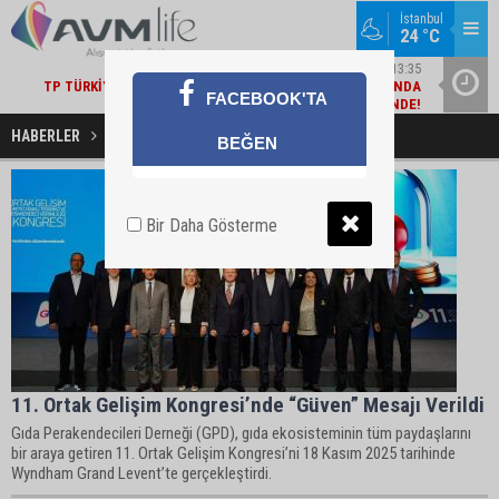
İstanbul
24 °C
ŞIRKET HABERLERI / 13:35
TP TÜRKIYE, ÜST ÜSTE ALTINCI KEZ HIZMET İHRACATINDA
YARI
FACEBOOK'TA
BILIŞIM 500’ÜN ZIRVESINDE!
HABERLER
Her Ürün Bir Güven Eseri Haberleri
BEĞEN
Bir Daha Gösterme
11. Ortak Gelişim Kongresi’nde “Güven” Mesajı Verildi
Gıda Perakendecileri Derneği (GPD), gıda ekosisteminin tüm paydaşlarını
bir araya getiren 11. Ortak Gelişim Kongresi’ni 18 Kasım 2025 tarihinde
Wyndham Grand Levent’te gerçekleştirdi.