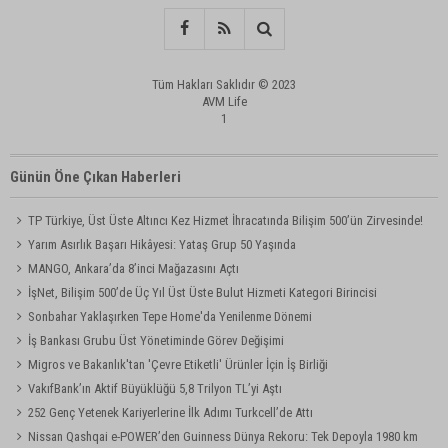
Tüm Hakları Saklıdır © 2023
AVM Life
1
Günün Öne Çıkan Haberleri
TP Türkiye, Üst Üste Altıncı Kez Hizmet İhracatında Bilişim 500’ün Zirvesinde!
Yarım Asırlık Başarı Hikâyesi: Yataş Grup 50 Yaşında
MANGO, Ankara’da 8’inci Mağazasını Açtı
İşNet, Bilişim 500’de Üç Yıl Üst Üste Bulut Hizmeti Kategori Birincisi
Sonbahar Yaklaşırken Tepe Home'da Yenilenme Dönemi
İş Bankası Grubu Üst Yönetiminde Görev Değişimi
Migros ve Bakanlık'tan 'Çevre Etiketli' Ürünler İçin İş Birliği
VakıfBank’ın Aktif Büyüklüğü 5,8 Trilyon TL’yi Aştı
252 Genç Yetenek Kariyerlerine İlk Adımı Turkcell’de Attı
Nissan Qashqai e-POWER’den Guinness Dünya Rekoru: Tek Depoyla 1980 km