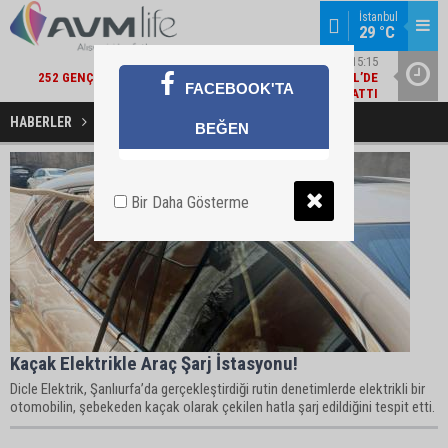
İstanbul
29 °C
ŞIRKET HABERLERI / 15:15
252 GENÇ YETENEK KARIYERLERINE İLK ADIMI TURKCELL’DE
ALBARAK
FACEBOOK'TA
ATTI
HABERLER
Kaçak ELektrik Haberleri
BEĞEN
Bir Daha Gösterme
Kaçak Elektrikle Araç Şarj İstasyonu!
Dicle Elektrik, Şanlıurfa’da gerçekleştirdiği rutin denetimlerde elektrikli bir
otomobilin, şebekeden kaçak olarak çekilen hatla şarj edildiğini tespit etti.