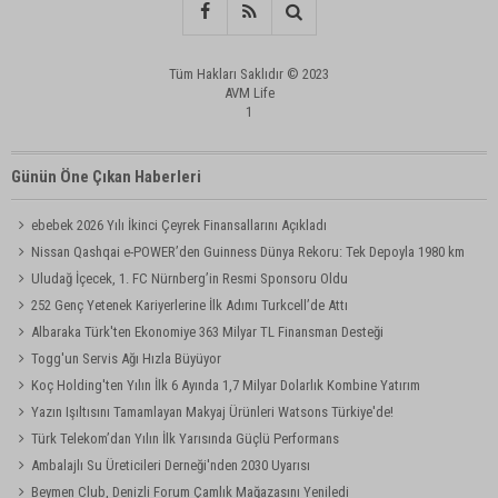
Tüm Hakları Saklıdır © 2023
AVM Life
1
Günün Öne Çıkan Haberleri
ebebek 2026 Yılı İkinci Çeyrek Finansallarını Açıkladı
Nissan Qashqai e-POWER’den Guinness Dünya Rekoru: Tek Depoyla 1980 km
Uludağ İçecek, 1. FC Nürnberg’in Resmi Sponsoru Oldu
252 Genç Yetenek Kariyerlerine İlk Adımı Turkcell’de Attı
Albaraka Türk'ten Ekonomiye 363 Milyar TL Finansman Desteği
Togg'un Servis Ağı Hızla Büyüyor
Koç Holding'ten Yılın İlk 6 Ayında 1,7 Milyar Dolarlık Kombine Yatırım
Yazın Işıltısını Tamamlayan Makyaj Ürünleri Watsons Türkiye'de!
Türk Telekom’dan Yılın İlk Yarısında Güçlü Performans
Ambalajlı Su Üreticileri Derneği'nden 2030 Uyarısı
Beymen Club, Denizli Forum Çamlık Mağazasını Yeniledi