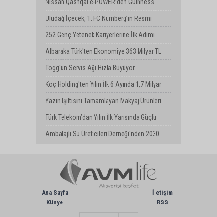
Finansallarını Açıkladı
Nissan Qashqai e-POWER’den Guinness
Dünya Rekoru: Tek Depoyla 1980 km
Uludağ İçecek, 1. FC Nürnberg’in Resmi
Sponsoru Oldu
252 Genç Yetenek Kariyerlerine İlk Adımı
Turkcell’de Attı
Albaraka Türk'ten Ekonomiye 363 Milyar TL
Finansman Desteği
Togg'un Servis Ağı Hızla Büyüyor
Koç Holding'ten Yılın İlk 6 Ayında 1,7 Milyar
Dolarlık Kombine Yatırım
Yazın Işıltısını Tamamlayan Makyaj Ürünleri
Watsons Türkiye'de!
Türk Telekom’dan Yılın İlk Yarısında Güçlü
Performans
Ambalajlı Su Üreticileri Derneği'nden 2030
Uyarısı
Ana Sayfa
İletişim
Künye
RSS