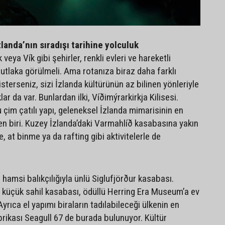
İzlanda’nın sıradışı tarihine yolculuk
veya Vík gibi şehirler, renkli evleri ve hareketli
utlaka görülmeli. Ama rotanıza biraz daha farklı
sterseniz, sizi İzlanda kültürünün az bilinen yönleriyle
ar da var. Bunlardan ilki, Víðimýrarkirkja Kilisesi.
 çim çatılı yapı, geleneksel İzlanda mimarisinin en
en biri. Kuzey İzlanda’daki Varmahlíð kasabasına yakın
at binme ya da rafting gibi aktivitelerle de
e hamsi balıkçılığıyla ünlü Siglufjörður kasabası.
bu küçük sahil kasabası, ödüllü Herring Era Museum’a ev
Ayrıca el yapımı biraların tadılabileceği ülkenin en
brikası Seagull 67 de burada bulunuyor. Kültür