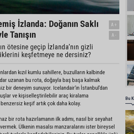
miş İzlanda: Doğanın Saklı
A+
yle Tanışın
A-
ın ötesine geçip İzlanda’nın gizli
iklerini keşfetmeye ne dersiniz?
lardan kızıl kumlu sahillere, buzulların kalbinde
adar uzanan bu rota, doğayla baş başa kalmak
siz bir deneyim sunuyor. Icelandair’in İstanbul’dan
şlar ve kişiselleştirilebilir araç kiralama
Bu K
 benzersiz keşif artık çok daha kolay.
az bir rota hazırlamanın ilk adımı, nasıl bir seyahat
 vermek. Ülkenin masalsı manzaralarını ister bireysel