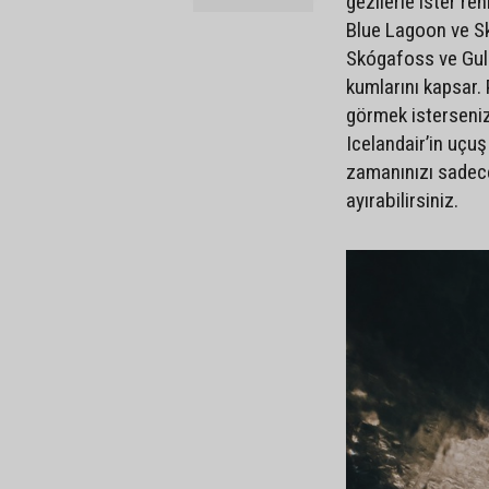
gezilerle ister reh
Blue Lagoon ve Sk
Skógafoss ve Gull
kumlarını kapsar. 
görmek isterseniz
Icelandair’in uçuş
zamanınızı sadece
ayırabilirsiniz.