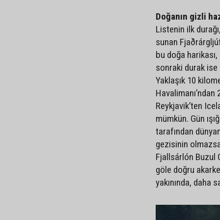
Doğanın gizli ha
Listenin ilk durağ
sunan Fjaðrárgljú
bu doğa harikası, 
sonraki durak ise
Yaklaşık 10 kilom
Havalimanı’ndan 2,
Reykjavik’ten Ice
mümkün. Gün ışığı
tarafından dünyanı
gezisinin olmazsa 
Fjallsárlón Buzul
göle doğru akarke
yakınında, daha s