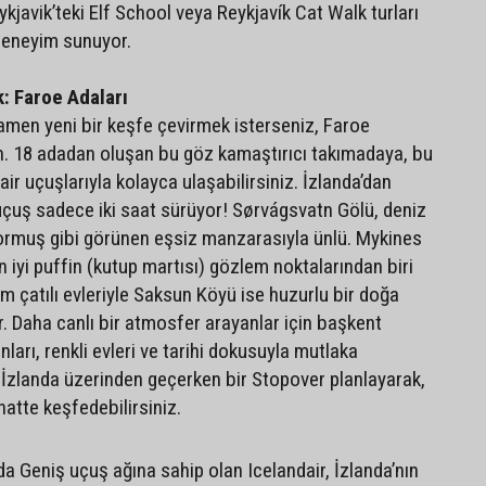
eykjavik’teki Elf School veya Reykjavík Cat Walk turları
 deneyim sunuyor.
k: Faroe Adaları
amen yeni bir keşfe çevirmek isterseniz, Faroe
n. 18 adadan oluşan bu göz kamaştırıcı takımadaya, bu
dair uçuşlarıyla kolayca ulaşabilirsiniz. İzlanda’dan
uçuş sadece iki saat sürüyor! Sørvágsvatn Gölü, deniz
ormuş gibi görünen eşsiz manzarasıyla ünlü. Mykines
 iyi puffin (kutup martısı) gözlem noktalarından biri
Çim çatılı evleriyle Saksun Köyü ise huzurlu bir doğa
 Daha canlı bir atmosfer arayanlar için başkent
ları, renkli evleri ve tarihi dokusuyla mutlaka
k İzlanda üzerinden geçerken bir Stopover planlayarak,
ahatte keşfedebilirsiniz.
da Geniş uçuş ağına sahip olan Icelandair, İzlanda’nın