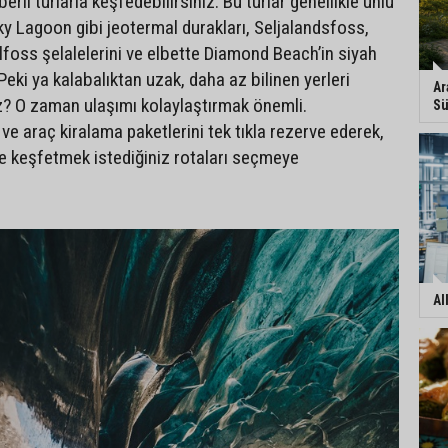
berli turlarla keşfedebilirsiniz. Bu turlar genellikle ünlü
y Lagoon gibi jeotermal durakları, Seljalandsfoss,
foss şelalelerini ve elbette Diamond Beach’in siyah
Peki ya kalabalıktan uzak, daha az bilinen yerleri
Ar
? O zaman ulaşımı kolaylaştırmak önemli.
Sü
 ve araç kiralama paketlerini tek tıkla rezerve ederek,
 keşfetmek istediğiniz rotaları seçmeye
Al