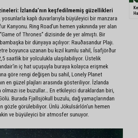
Ke
zineleri: İzlanda’nın keşfedilmemiş güzellikleri
Ha
ı, yosunlarla kaplı duvarlarıyla büyüleyici bir manzara
fur Kanyonu. Ring Road’un hemen yakınında yer alan
“Game of Thrones” dizisinde de yer almıştı. Bir
 bambaşka bir dünyaya açılıyor: Rauðasandur Plajı.
etre boyunca uzanan bu kızıl kumlu sahil, Ísafjörður
5 saatlik bir yolculukla ulaşılabiliyor. Üstelik
landair’in iç hat uçuşuyla buraya kolayca erişmek
na göre rengi değişen bu sahil, Lonely Planet
n en güzel plajları arasında gösteriliyor. İzlanda
olmazı ise buzullar… En etkileyici duraklardan biri,
 Gölü. Burada Fjallsjökull buzulu, dağ yamaçlarından
n gözle görülebiliyor. Ünlü Jökulsárlón’un hemen
akin ve büyüleyici bir atmosfer sunuyor.