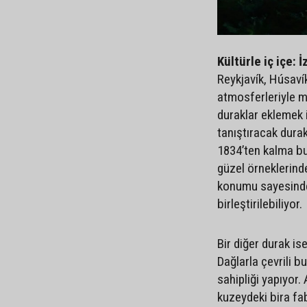
Kültürle iç içe: 
Reykjavík, Húsavík 
atmosferleriyle m
duraklar eklemek i
tanıştıracak durakl
1834’ten kalma bu
güzel örneklerind
konumu sayesinde, 
birleştirilebiliyor.
Bir diğer durak is
Dağlarla çevrili 
sahipliği yapıyor. 
kuzeydeki bira fa