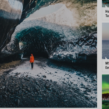
Ho
Ta
MS
Em