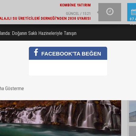
GÜNCEL / 15:21
LAJLI SU ÜRETICILERI DERNEĞI'NDEN 2030 UYARISI
YAZIN IŞILTISINI TAM
07 
Cu
anda: Doğanın Saklı Hazineleriyle Tanışın
FACEBOOK'TA BEĞEN
aha Gösterme