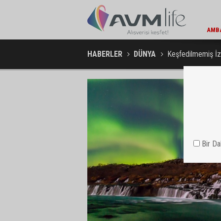
EKONOMI / 15:45
KOÇ HOLDING'TEN YILIN İLK 6 AYINDA 1,7 MILYAR DOLARLIK
AMBA
KOMBINE YATIRIM
HABERLER
DÜNYA
Keşfedilmemiş İzl
Bir D