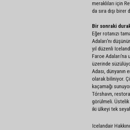
meraklıları için R
da sıra dışı birer
Bir sonraki dura
Eğer rotanızı tam
Adaları’nı düşünü
yıl düzenli Icelan
Faroe Adaları’na 
üzerinde süzülüy
Adası, dünyanın en
olarak biliniyor. 
kaçamağı sunuyor.
Tórshavn, restoran
görülmeli. Üsteli
iki ülkeyi tek sey
Icelandair Hakkın