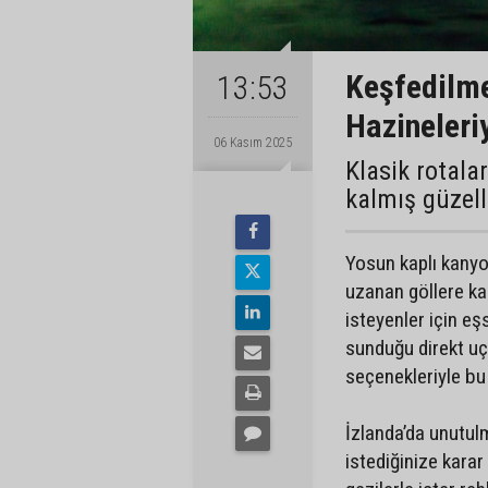
Keşfedilme
13:53
Hazineleri
06 Kasım 2025
Klasik rotalar
kalmış güzell
Yosun kaplı kanyon
uzanan göllere k
isteyenler için eş
sunduğu direkt uçu
seçenekleriyle bu
İzlanda’da unutulm
istediğinize karar