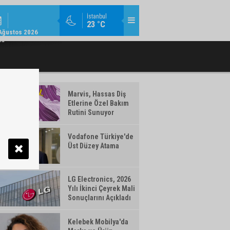
MODA / TREND / 14:18
İstanbul
23 °C
AMLAYAN MAKYAJ ÜRÜNLERI WATSONS
TÜRK TELEKOM’DAN YILIN İLK YARISIN
Ağustos 2026
TÜRKIYE'DE!
ma
Marvis, Hassas Diş
Etlerine Özel Bakım
Rutini Sunuyor
Vodafone Türkiye'de
Üst Düzey Atama
LG Electronics, 2026
Yılı İkinci Çeyrek Mali
Sonuçlarını Açıkladı
Kelebek Mobilya'da