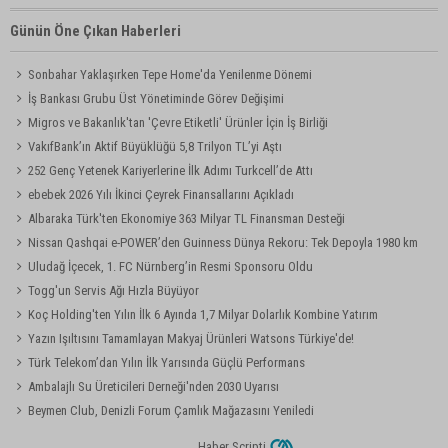
Günün Öne Çıkan Haberleri
Sonbahar Yaklaşırken Tepe Home'da Yenilenme Dönemi
İş Bankası Grubu Üst Yönetiminde Görev Değişimi
Migros ve Bakanlık'tan 'Çevre Etiketli' Ürünler İçin İş Birliği
VakıfBank’ın Aktif Büyüklüğü 5,8 Trilyon TL’yi Aştı
252 Genç Yetenek Kariyerlerine İlk Adımı Turkcell’de Attı
ebebek 2026 Yılı İkinci Çeyrek Finansallarını Açıkladı
Albaraka Türk'ten Ekonomiye 363 Milyar TL Finansman Desteği
Nissan Qashqai e-POWER’den Guinness Dünya Rekoru: Tek Depoyla 1980 km
Uludağ İçecek, 1. FC Nürnberg’in Resmi Sponsoru Oldu
Togg'un Servis Ağı Hızla Büyüyor
Koç Holding'ten Yılın İlk 6 Ayında 1,7 Milyar Dolarlık Kombine Yatırım
Yazın Işıltısını Tamamlayan Makyaj Ürünleri Watsons Türkiye'de!
Türk Telekom’dan Yılın İlk Yarısında Güçlü Performans
Ambalajlı Su Üreticileri Derneği'nden 2030 Uyarısı
Beymen Club, Denizli Forum Çamlık Mağazasını Yeniledi
Haber Scripti