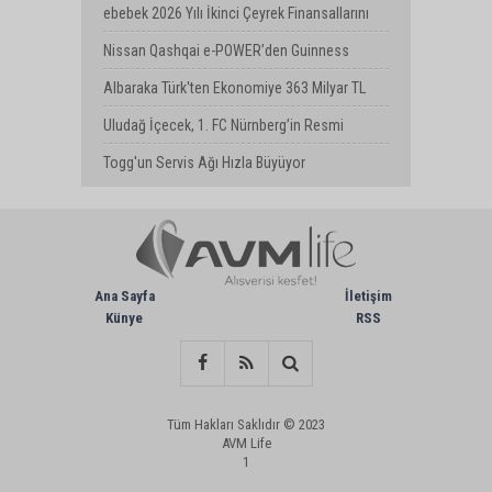
Turkcell’de Attı
ebebek 2026 Yılı İkinci Çeyrek Finansallarını
Açıkladı
Nissan Qashqai e-POWER’den Guinness
Dünya Rekoru: Tek Depoyla 1980 km
Albaraka Türk'ten Ekonomiye 363 Milyar TL
Finansman Desteği
Uludağ İçecek, 1. FC Nürnberg’in Resmi
Sponsoru Oldu
Togg'un Servis Ağı Hızla Büyüyor
Ana Sayfa
İletişim
Künye
RSS
Tüm Hakları Saklıdır © 2023
AVM Life
1