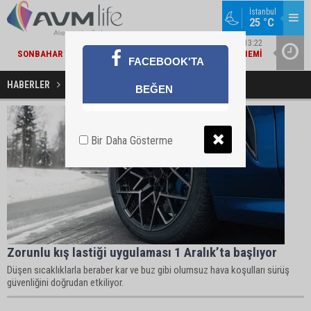
İstanbul
25 °C
MARKA DÜNYASI / 13:22
SONBAHAR YAKLAŞIRKEN TEPE HOME'DA YENILENME DÖNEMI
MIGROS V
FACEBOOK'TA
HABERLER
Kış Lastiği Haberleri
BEĞEN
Bir Daha Gösterme
Zorunlu kış lastiği uygulaması 1 Aralık’ta başlıyor
Düşen sıcaklıklarla beraber kar ve buz gibi olumsuz hava koşulları sürüş
güvenliğini doğrudan etkiliyor.