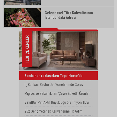
Geleneksel Türk Kahvaltısının
İstanbul’daki Adresi
İLGİ ÇEKENLER
Sonbahar Yaklaşırken Tepe Home'da
Yenilenme Dönemi
İş Bankası Grubu Üst Yönetiminde Görev
Değişimi
Migros ve Bakanlık'tan 'Çevre Etiketli' Ürünler
İçin İş Birliği
VakıfBank’ın Aktif Büyüklüğü 5,8 Trilyon TL’yi
Aştı
252 Genç Yetenek Kariyerlerine İlk Adımı