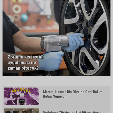
Zorunlu kış lastiği
uygulaması ne
zaman bitecek?
Marvis, Hassas Diş Etlerine Özel Bakım
Rutini Sunuyor
Vodafone Türkiye'de Üst Düzey Atama