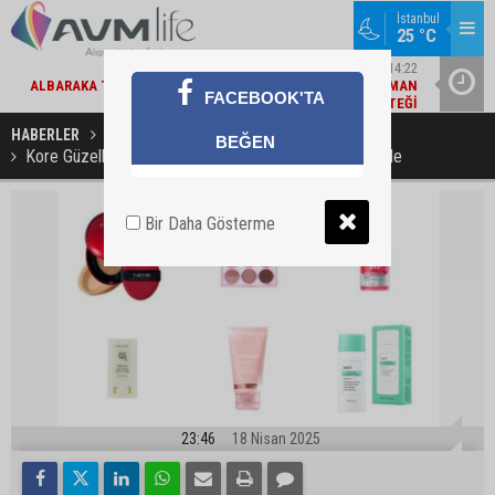
İstanbul
25 °C
15
EKONOMI / 14:22
DE
ALBARAKA TÜRK'TEN EKONOMIYE 363 MILYAR TL FINANSMAN
EBEBEK 
FACEBOOK'TA
TI
DESTEĞI
HABERLER
MARKA DÜNYASI
BEĞEN
Kore Güzellik Ritüelinin En Lüks Hali Beymen Beauty’de
Bir Daha Gösterme
23:46
18 Nisan 2025