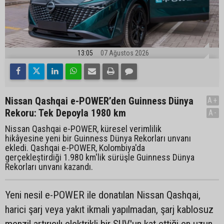
13:05
07 Ağustos 2026
Nissan Qashqai e-POWER’den Guinness Dünya
A+
Rekoru: Tek Depoyla 1980 km
A-
Nissan Qashqai e-POWER, küresel verimlilik
hikâyesine yeni bir Guinness Dünya Rekorları unvanı
ekledi. Qashqai e-POWER, Kolombiya'da
gerçekleştirdiği 1.980 km'lik sürüşle Guinness Dünya
Rekorları unvanı kazandı.
Yeni nesil e-POWER ile donatılan Nissan Qashqai,
harici şarj veya yakıt ikmali yapılmadan, şarj kablosuz
menzil artırıcılı elektrikli bir SUV'un kat ettiği en uzun