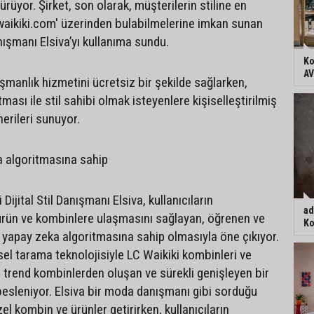
ürüyor. Şirket, son olarak, müşterilerin stiline en
cwaikiki.com' üzerinden bulabilmelerine imkan sunan
anışmanı Elsiva’yı kullanıma sundu.
Ko
AV
nışmanlık hizmetini ücretsiz bir şekilde sağlarken,
ması ile stil sahibi olmak isteyenlere kişiselleştirilmiş
erileri sunuyor.
a algoritmasına sahip
 Dijital Stil Danışmanı Elsiva, kullanıcıların
ad
ş ürün ve kombinlere ulaşmasını sağlayan, öğrenen ve
Ko
r yapay zeka algoritmasına sahip olmasıyla öne çıkıyor.
sel tarama teknolojisiyle LC Waikiki kombinleri ve
trend kombinlerden oluşan ve sürekli genişleyen bir
esleniyor. Elsiva bir moda danışmanı gibi sorduğu
zel kombin ve ürünler getirirken, kullanıcıların