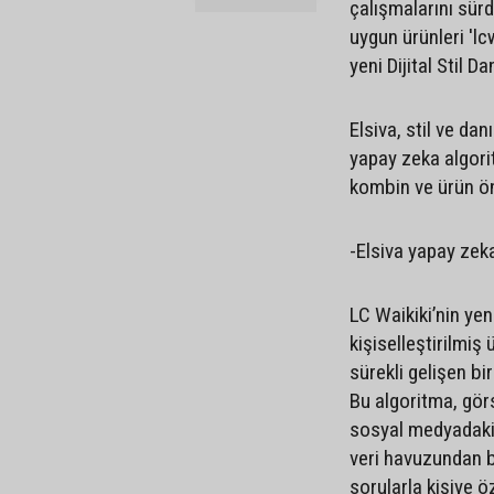
çalışmalarını sürd
uygun ürünleri 'l
yeni Dijital Stil D
Elsiva, stil ve da
yapay zeka algorit
kombin ve ürün ön
-Elsiva yapay zek
LC Waikiki’nin yeni
kişiselleştirilmi
sürekli gelişen bi
Bu algoritma, gör
sosyal medyadaki 
veri havuzundan b
sorularla kişiye ö