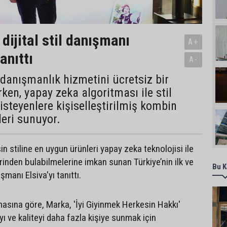
dijital stil danışmanı
A+
anıttı
A-
e danışmanlık hizmetini ücretsiz bir
rken, yapay zeka algoritması ile stil
isteyenlere kişiselleştirilmiş kombin
leri sunuyor.
in stiline en uygun ürünleri yapay zeka teknolojisi ile
rinden bulabilmelerine imkan sunan Türkiye’nin ilk ve
Bu K
ışmanı Elsiva'yı tanıttı.
masına göre, Marka, 'İyi Giyinmek Herkesin Hakkı'
 ve kaliteyi daha fazla kişiye sunmak için