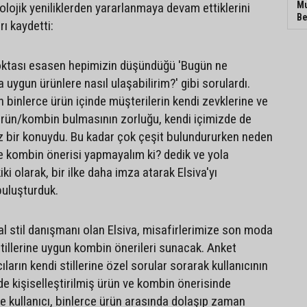
Mu
olojik yeniliklerden yararlanmaya devam ettiklerini
Be
rı kaydetti:
 noktası esasen hepimizin düşündüğü 'Bugün ne
 uygun ürünlere nasıl ulaşabilirim?' gibi sorulardı.
 binlerce ürün içinde müşterilerin kendi zevklerine ve
ürün/kombin bulmasının zorluğu, kendi içimizde de
z bir konuydu. Bu kadar çok çeşit bulundururken neden
ve kombin önerisi yapmayalım ki? dedik ve yola
ki olarak, bir ilke daha imza atarak Elsiva'yı
buluşturduk.
jital stil danışmanı olan Elsiva, misafirlerimize son moda
stillerine uygun kombin önerileri sunacak. Anket
ıların kendi stillerine özel sorular sorarak kullanıcının
de kişiselleştirilmiş ürün ve kombin önerisinde
e kullanıcı, binlerce ürün arasında dolaşıp zaman