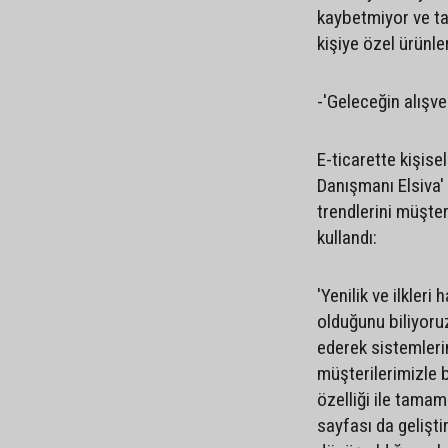
kaybetmiyor ve tar
kişiye özel ürünler
-'Geleceğin alışve
E-ticarette kişisel
Danışmanı Elsiva' 
trendlerini müşteri
kullandı:
'Yenilik ve ilkler
olduğunu biliyoruz
ederek sistemleri
müşterilerimizle b
özelliği ile tamam
sayfası da gelişt