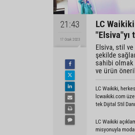
LC Waikiki 
21:43
"Elsiva"yı t
17 Ocak 2023
Elsiva, stil v
şekilde sağla
sahibi olmak 
ve ürün öneri
LC Waikiki, herkes
lcwaikiki.com üze
tek Dijital Stil Dan
LC Waikiki açıkla
misyonuyla modayı