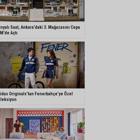
nyalı Saat, Ankara’daki 3. Mağazasını Cepa
M’de Açtı
idas Originals’tan Fenerbahçe’ye Özel
leksiyon