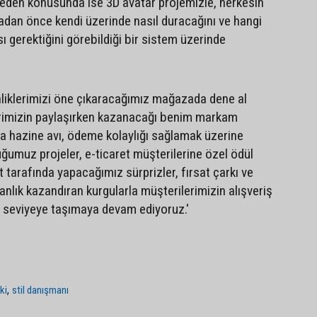
eden konusunda ise 3D avatar projemizle, herkesin
madan önce kendi üzerinde nasıl duracağını ve hangi
 gerektiğini görebildiği bir sistem üzerinde
nliklerimizi öne çıkaracağımız mağazada dene al
erimizin paylaşırken kazanacağı benim markam
a hazine avı, ödeme kolaylığı sağlamak üzerine
uğumuz projeler, e-ticaret müşterilerine özel ödül
 tarafında yapacağımız sürprizler, fırsat çarkı ve
 anlık kazandıran kurgularla müşterilerimizin alışveriş
t seviyeye taşımaya devam ediyoruz.'
,
ki
stil danışmanı