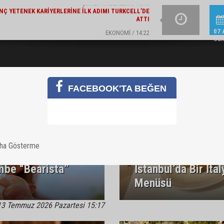
EKONOMI / 14:22
A TÜRK'TEN EKONOMIYE 363 MILYAR TL FINANSMAN
EBEBEK 2026 YILI İKI
DESTEĞI
07 
Cu
FACEBOOK'TA BEĞEN
aha Gösterme
mbe “Bearista”
İstanbul’da Bir İta
Menüsü
13 Temmuz 2026 Pazartesi 15:17