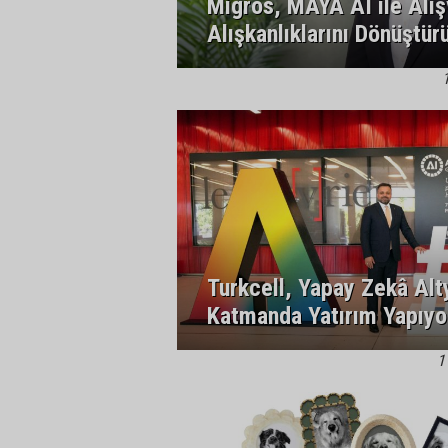
Migros, MAYA AI ile Alış
Alışkanlıklarını Dönüştür
Turkcell, Yapay Zekâ Alt
Katmanda Yatırım Yapıyo
1