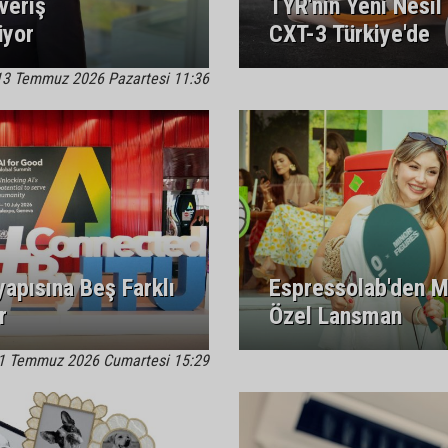
veriş
TYR'nin Yeni Nesi
üyor
CXT-3 Türkiye'de
13 Temmuz 2026 Pazartesi 11:36
yapısına Beş Farklı
Espressolab'den Mi
r
Özel Lansman
1 Temmuz 2026 Cumartesi 15:29