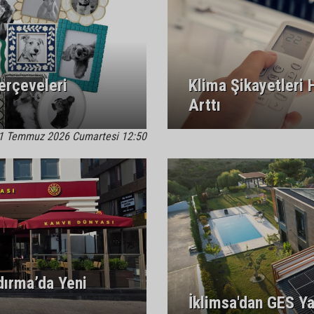
erçeveleri
Klima Şikayetleri
Arttı
1 Temmuz 2026 Cumartesi 12:50
dırma’da Yeni
İklimsa'dan GES Ya