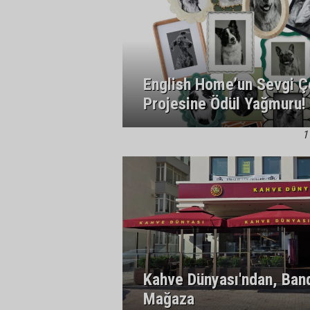
English Home’un Sevgi Ç
Projesine Ödül Yağmuru!
1
Kahve Dünyası'ndan, Ban
Mağaza