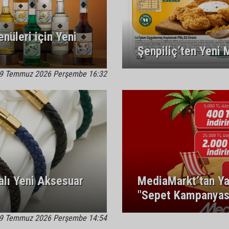
nüleri için Yeni
Şenpiliç’ten Yeni
9 Temmuz 2026 Perşembe 16:32
alı Yeni Aksesuar
MediaMarkt’tan Yaz
"Sepet Kampanyas
9 Temmuz 2026 Perşembe 14:54