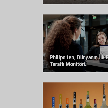
Philips'ten, Dünyanın İlk
Taraflı Monitörü