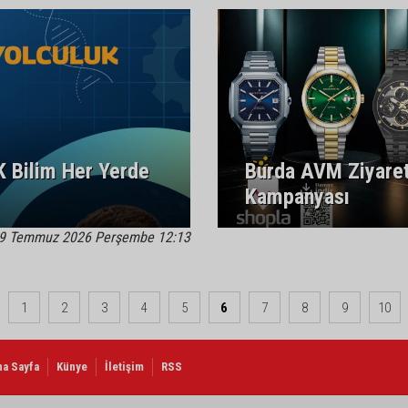
K Bilim Her Yerde
Burda AVM Ziyaret
Kampanyası
9 Temmuz 2026 Perşembe 12:13
1
2
3
4
5
6
7
8
9
10
na Sayfa
Künye
İletişim
RSS