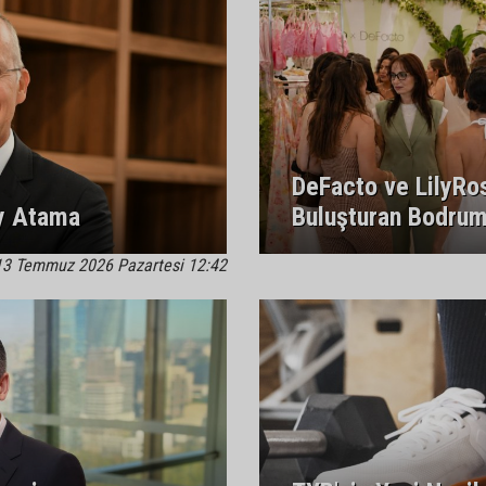
DeFacto ve LilyRos
ey Atama
Buluşturan Bodrum
13 Temmuz 2026 Pazartesi 12:42