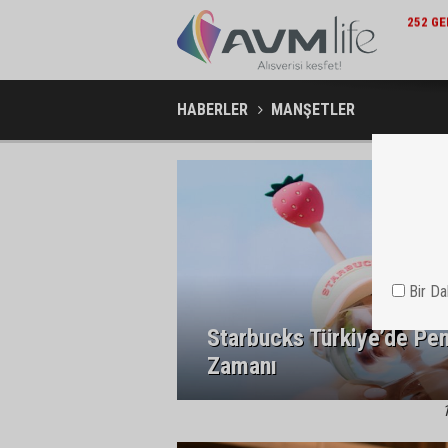
ŞIRKET HABERLERI / 15:15
252 GENÇ YETENEK KARIYERLERINE İLK ADIMI TURKCELL’DE
ALBARAK
ATTI
HABERLER
MANŞETLER
Bir D
Starbucks Türkiye’de Pe
Zamanı