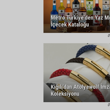
Metro Türkiye’den Yaz Me
İçecek Kataloğu
0
Kiğılı'dan Atolyewolf İmz
Koleksiyonu
0