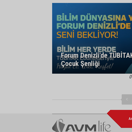
Forum Denizli'de TÜBİTA
Çocuk Şenliği
0
A