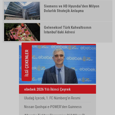
Siemens ve HD Hyundai'den Milyon
Dolarlık Stratejik Anlaşma
Geleneksel Türk Kahvaltısının
İstanbul’daki Adresi
İLGİ ÇEKENLER
ebebek 2026 Yılı İkinci Çeyrek
Finansallarını Açıkladı
Uludağ İçecek, 1. FC Nürnberg’in Resmi
Sponsoru Oldu
Nissan Qashqai e-POWER’den Guinness