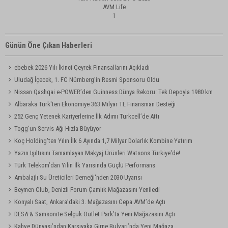
AVM Life
1
Günün Öne Çıkan Haberleri
ebebek 2026 Yılı İkinci Çeyrek Finansallarını Açıkladı
Uludağ İçecek, 1. FC Nürnberg’in Resmi Sponsoru Oldu
Nissan Qashqai e-POWER’den Guinness Dünya Rekoru: Tek Depoyla 1980 km
Albaraka Türk'ten Ekonomiye 363 Milyar TL Finansman Desteği
252 Genç Yetenek Kariyerlerine İlk Adımı Turkcell’de Attı
Togg'un Servis Ağı Hızla Büyüyor
Koç Holding'ten Yılın İlk 6 Ayında 1,7 Milyar Dolarlık Kombine Yatırım
Yazın Işıltısını Tamamlayan Makyaj Ürünleri Watsons Türkiye'de!
Türk Telekom’dan Yılın İlk Yarısında Güçlü Performans
Ambalajlı Su Üreticileri Derneği'nden 2030 Uyarısı
Beymen Club, Denizli Forum Çamlık Mağazasını Yeniledi
Konyalı Saat, Ankara’daki 3. Mağazasını Cepa AVM’de Açtı
DESA & Samsonite Selçuk Outlet Park’ta Yeni Mağazasını Açtı
Kahve Dünyası’ndan Karşıyaka Girne Bulvarı’nda Yeni Mağaza