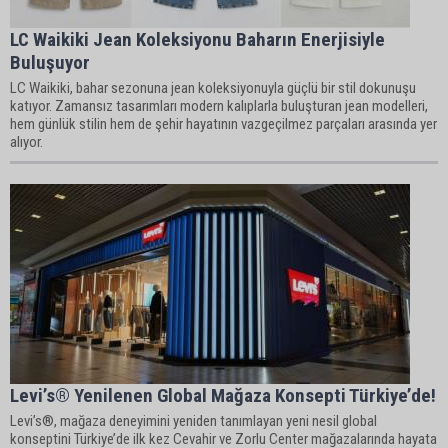
LC Waikiki Jean Koleksiyonu Baharın Enerjisiyle
Buluşuyor
LC Waikiki, bahar sezonuna jean koleksiyonuyla güçlü bir stil dokunuşu
katıyor. Zamansız tasarımları modern kalıplarla buluşturan jean modelleri,
hem günlük stilin hem de şehir hayatının vazgeçilmez parçaları arasında yer
alıyor.
Levi’s® Yenilenen Global Mağaza Konsepti Türkiye’de!
Levi’s®, mağaza deneyimini yeniden tanımlayan yeni nesil global
konseptini Türkiye’de ilk kez Cevahir ve Zorlu Center mağazalarında hayata