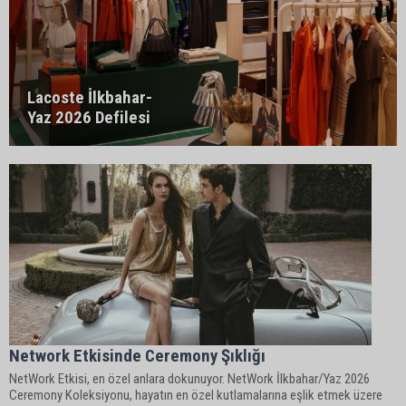
Lacoste İlkbahar-
Yaz 2026 Defilesi
Network Etkisinde Ceremony Şıklığı
NetWork Etkisi, en özel anlara dokunuyor. NetWork İlkbahar/Yaz 2026
Ceremony Koleksiyonu, hayatın en özel kutlamalarına eşlik etmek üzere