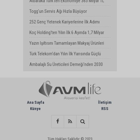
Dünya Rekoru: Tek Depoyla 1980 km
Albaraka Türk'ten Ekonomiye 363 Milyar TL
Finansman Desteği
Togg'un Servis Ağı Hızla Büyüyor
252 Genç Yetenek Kariyerlerine İlk Adımı
Turkcell’de Attı
Koç Holding'ten Yılın İlk 6 Ayında 1,7 Milyar
Dolarlık Kombine Yatırım
Yazın Işıltısını Tamamlayan Makyaj Ürünleri
Watsons Türkiye'de!
Türk Telekom’dan Yılın İlk Yarısında Güçlü
Performans
Ambalajlı Su Üreticileri Derneği'nden 2030
Uyarısı
Ana Sayfa
İletişim
Künye
RSS
Tüm Hakları Saklıdır © 2023