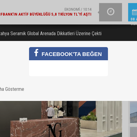
ŞIRKET HABERLERI / 15:15
ALBARAKA TÜRK'TEN EK
NÇ YETENEK KARIYERLERINE İLK ADIMI TURKCELL’DE
08 
ATTI
Cum
ahya Seramik Global Arenada Dikkatleri Üzerine Çekti
FACEBOOK'TA BEĞEN
aha Gösterme