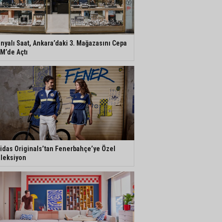
nyalı Saat, Ankara’daki 3. Mağazasını Cepa
M’de Açtı
idas Originals’tan Fenerbahçe’ye Özel
leksiyon