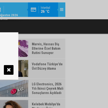
EKONOMI / 14:22
İstanbul
26 °C
ONOMIYE 363 MILYAR TL FINANSMAN
EBEBEK 2026 YILI İKINCI ÇEYREK FIN
Ağustos 2026
DESTEĞI
artesi
Marvis, Hassas Diş
Etlerine Özel Bakım
Rutini Sunuyor
Vodafone Türkiye'de
Üst Düzey Atama
LG Electronics, 2026
Yılı İkinci Çeyrek Mali
Sonuçlarını Açıkladı
Kelebek Mobilya'da