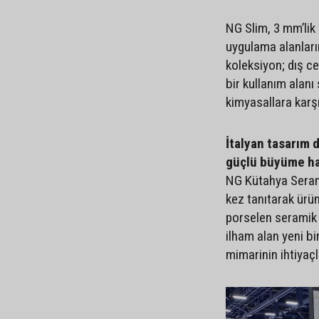
NG Slim, 3 mm’lik
uygulama alanların
koleksiyon; dış c
bir kullanım alan
kimyasallara karşı
İtalyan tasarım 
güçlü büyüme h
NG Kütahya Serami
kez tanıtarak ürün
porselen seramik 
ilham alan yeni b
mimarinin ihtiyaçl