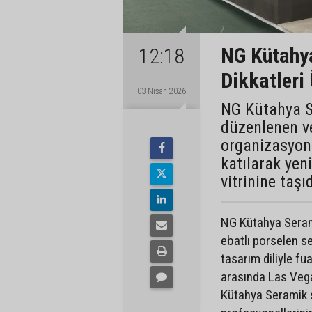
NG Kütahy
12:18
Dikkatleri
03 Nisan 2026
NG Kütahya S
düzenlenen ve
organizasyonl
katılarak yen
vitrinine taşıd
NG Kütahya Seramik
ebatlı porselen s
tasarım diliyle fu
arasında Las Veg
Kütahya Seramik st