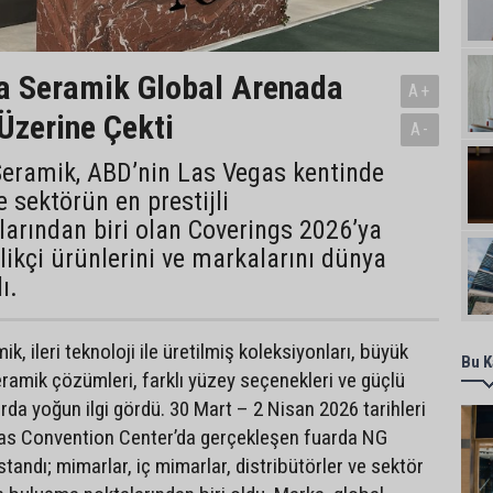
a Seramik Global Arenada
A+
 Üzerine Çekti
A-
eramik, ABD’nin Las Vegas kentinde
 sektörün en prestijli
arından biri olan Coverings 2026’ya
ilikçi ürünlerini ve markalarını dünya
ı.
, ileri teknoloji ile üretilmiş koleksiyonları, büyük
Bu K
eramik çözümleri, farklı yüzey seçenekleri ve güçlü
arda yoğun ilgi gördü. 30 Mart – 2 Nisan 2026 tarihleri
as Convention Center’da gerçekleşen fuarda NG
andı; mimarlar, iç mimarlar, distribütörler ve sektör