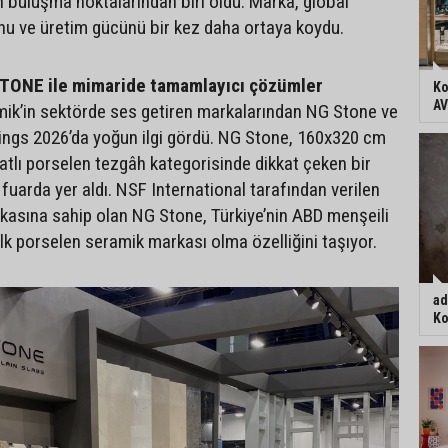
n buluşma noktalarından biri oldu. Marka, global
nu ve üretim gücünü bir kez daha ortaya koydu.
TONE ile mimaride tamamlayıcı çözümler
Ko
AV
ik’in sektörde ses getiren markalarından NG Stone ve
ings 2026’da yoğun ilgi gördü. NG Stone, 160x320 cm
atlı porselen tezgâh kategorisinde dikkat çeken bir
fuarda yer aldı. NSF International tarafından verilen
ikasına sahip olan NG Stone, Türkiye’nin ABD menşeili
ilk porselen seramik markası olma özelliğini taşıyor.
ad
Ko