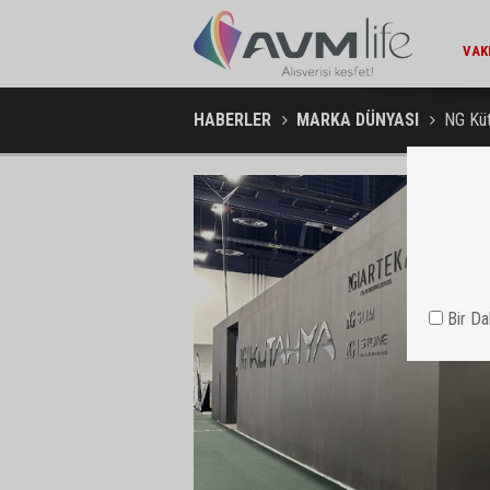
252 GE
HABERLER
MARKA DÜNYASI
NG Küt
Bir D