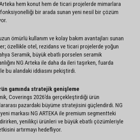
Arteka hem konut hem de ticari projelerde mimarlara
 fonksiyonelliği bir arada sunan yeni nesil bir çözüm
yor.
zun ömürlü kullanım ve kolay bakım avantajları sunan
er; özellikle otel, rezidans ve ticari projelerde yoğun
tahya Seramik, büyük ebatlı porselen seramik
lığını NG Arteka ile daha da ileri taşırken, fuarda
le bu alandaki iddiasını pekiştirdi.
rün gamında stratejik genişleme
k, Coverings 2026’da gerçekleştirdiği ürün
lararası pazardaki büyüme stratejisini güçlendirdi. NG
 yeni markası NG ARTEKA ile premium segmentteki
rirken, yenilikçi ürünleri ve büyük ebatlı çözümleriyle
tkisini artırmayı hedefliyor.