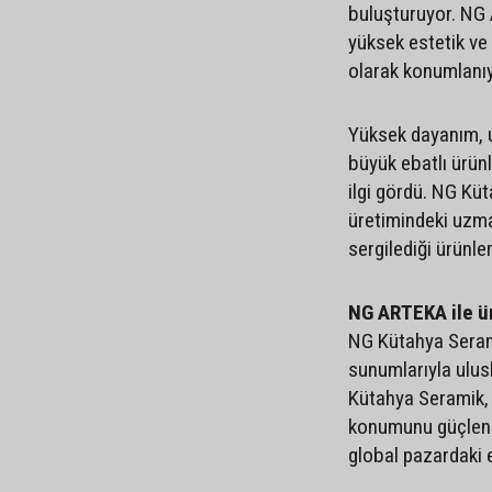
buluşturuyor. NG 
yüksek estetik ve
olarak konumlanı
Yüksek dayanım, u
büyük ebatlı ürünl
ilgi gördü. NG Kü
üretimindeki uzman
sergilediği ürünler
NG ARTEKA ile ü
NG Kütahya Serami
sunumlarıyla ulus
Kütahya Seramik,
konumunu güçlendi
global pazardaki e