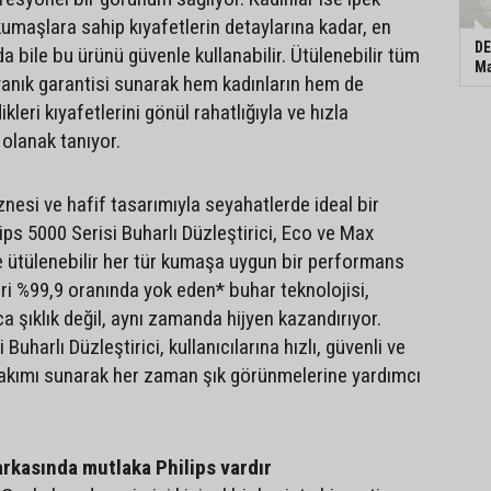
kumaşlara sahip kıyafetlerin detaylarına kadar, en
DE
 bile bu ürünü güvenle kullanabilir. Ütülenebilir tüm
Ma
yanık garantisi sunarak hem kadınların hem de
kleri kıyafetlerini gönül rahatlığıyla ve hızla
 olanak tanıyor.
aznesi ve hafif tasarımıyla seyahatlerde ideal bir
ips 5000 Serisi Buharlı Düzleştirici, Eco ve Max
e ütülenebilir her tür kumaşa uygun bir performans
eri %99,9 oranında yok eden* buhar teknolojisi,
ca şıklık değil, aynı zamanda hijyen kazandırıyor.
 Buharlı Düzleştirici, kullanıcılarına hızlı, güvenli ve
t bakımı sunarak her zaman şık görünmelerine yardımcı
 arkasında mutlaka Philips vardır