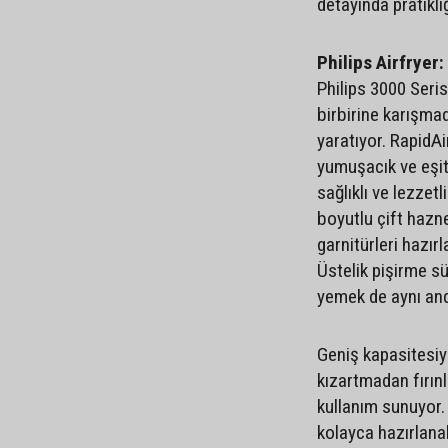
detayında pratikl
Philips Airfryer
Philips 3000 Serisi
birbirine karışma
yaratıyor. RapidAir
yumuşacık ve eşit
sağlıklı ve lezzet
boyutlu çift hazn
garnitürleri hazı
Üstelik pişirme sü
yemek de aynı and
Geniş kapasitesiy
kızartmadan fırın
kullanım sunuyor.
kolayca hazırlana