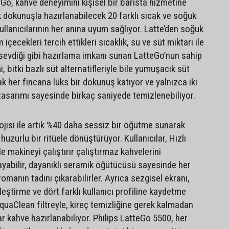
eGo, kahve deneyimini kişisel bir barista hizmetine
 dokunuşla hazırlanabilecek 20 farklı sıcak ve soğuk
llanıcılarının her anına uyum sağlıyor. Latte’den soğuk
çecekleri tercih ettikleri sıcaklık, su ve süt miktarı ile
sevdiği gibi hazırlama imkanı sunan LatteGo’nun sahip
, bitki bazlı süt alternatifleriyle bile yumuşacık süt
k her fincana lüks bir dokunuş katıyor ve yalnızca iki
asarımı sayesinde birkaç saniyede temizlenebiliyor.
ojisi ile artık %40 daha sessiz bir öğütme sunarak
huzurlu bir ritüele dönüştürüyor. Kullanıcılar, Hızlı
e makineyi çalıştırır çalıştırmaz kahvelerini
yabilir, dayanıklı seramik öğütücüsü sayesinde her
manın tadını çıkarabilirler. Ayrıca sezgisel ekranı,
lleştirme ve dört farklı kullanıcı profiline kaydetme
quaClean filtreyle, kireç temizliğine gerek kalmadan
r kahve hazırlanabiliyor. Philips LatteGo 5500, her