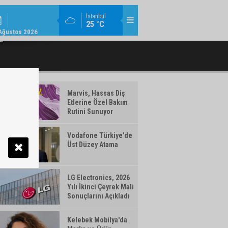
KURUMSAL / 11:08
İstanbul
25 °C
U ÜST YÖNETIMINDE GÖREV DEĞIŞIMI
VAKIFBANK’IN AKTIF BÜYÜKLÜĞÜ 5,
Ağustos 2026
ar
Marvis, Hassas Diş
Etlerine Özel Bakım
Rutini Sunuyor
Vodafone Türkiye'de
Üst Düzey Atama
LG Electronics, 2026
Yılı İkinci Çeyrek Mali
Sonuçlarını Açıkladı
Kelebek Mobilya'da