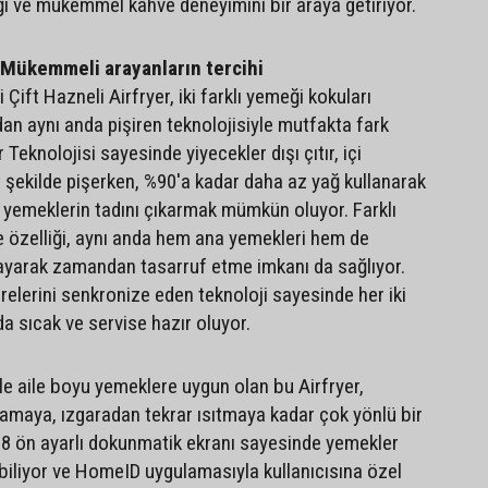
iği ve mükemmel kahve deneyimini bir araya getiriyor.
: Mükemmeli arayanların tercihi
 Çift Hazneli Airfryer, iki farklı yemeği kokuları
dan aynı anda pişiren teknolojisiyle mutfakta fark
 Teknolojisi sayesinde yiyecekler dışı çıtır, içi
 şekilde pişerken, %90'a kadar daha az yağ kullanarak
li yemeklerin tadını çıkarmak mümkün oluyor. Farklı
e özelliği, aynı anda hem ana yemekleri hem de
rlayarak zamandan tasarruf etme imkanı da sağlıyor.
relerini senkronize eden teknoloji sayesinde her iki
a sıcak ve servise hazır oluyor.
le aile boyu yemeklere uygun olan bu Airfryer,
lamaya, ızgaradan tekrar ısıtmaya kadar çok yönlü bir
 8 ön ayarlı dokunmatik ekranı sayesinde yemekler
biliyor ve HomeID uygulamasıyla kullanıcısına özel