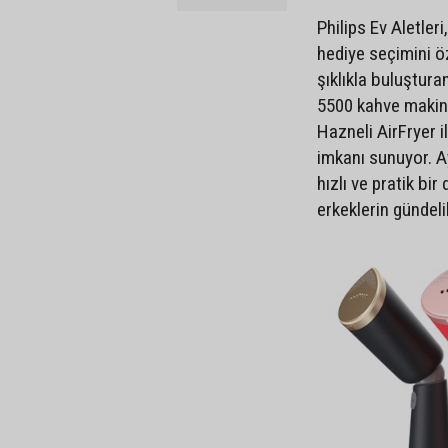
Philips Ev Aletler
hediye seçimini ö
şıklıkla buluştura
5500 kahve makines
Hazneli AirFryer i
imkanı sunuyor. Ay
hızlı ve pratik b
erkeklerin gündeli