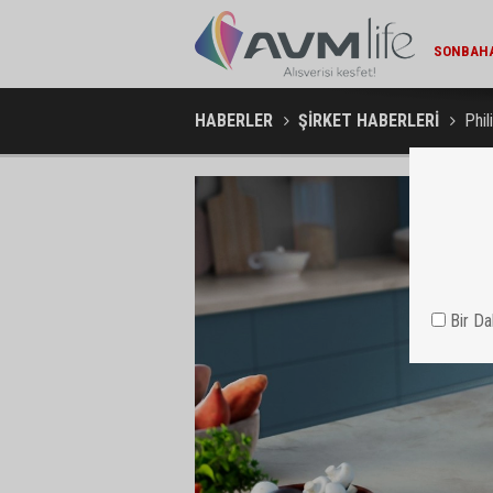
MARKA DÜNYASI / 13:22
SONBAHAR YAKLAŞIRKEN TEPE HOME'DA YENILENME DÖNEMI
MIGROS V
HABERLER
ŞİRKET HABERLERİ
Phil
Bir D