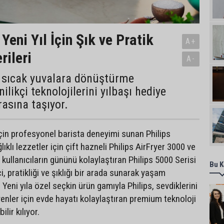
 Yeni Yıl İçin Şık ve Pratik
A+
rileri
A-
ri sıcak yuvalara dönüştürme
ilikçi teknolojilerini yılbaşı hediye
rasına taşıyor.
için profesyonel barista deneyimi sunan Philips
ıklı lezzetler için çift hazneli Philips AirFryer 3000 ve
kullanıcıların gününü kolaylaştıran Philips 5000 Serisi
Bu K
ci, pratikliği ve şıklığı bir arada sunarak yaşam
r. Yeni yıla özel seçkin ürün gamıyla Philips, sevdiklerini
enler için evde hayatı kolaylaştıran premium teknoloji
ilir kılıyor.