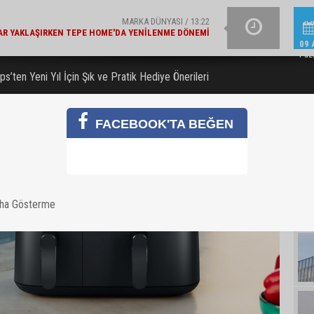
ŞIRKET HABERLERI / 13:19
E BAKANLIK'TAN 'ÇEVRE ETIKETLI' ÜRÜNLER İÇIN İŞ
İŞ BANKASI GRUB
BIRLIĞI
09 
Paz
ips’ten Yeni Yıl İçin Şık ve Pratik Hediye Önerileri
FACEBOOK'TA BEĞEN
aha Gösterme