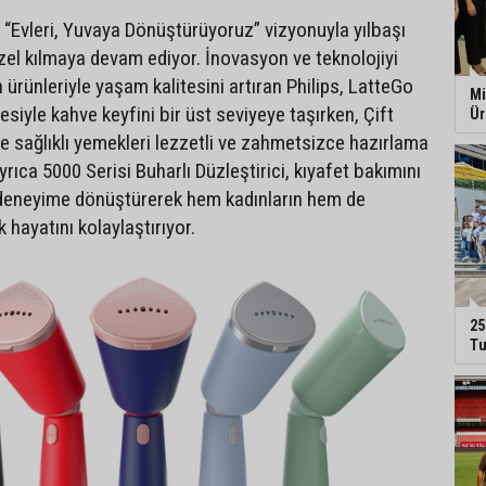
i, “Evleri, Yuvaya Dönüştürüyoruz” vizyonuyla yılbaşı
zel kılmaya devam ediyor. İnovasyon ve teknolojiyi
n ürünleriyle yaşam kalitesini artıran Philips, LatteGo
Mi
iyle kahve keyfini bir üst seviyeye taşırken, Çift
Ür
le sağlıklı yemekleri lezzetli ve zahmetsizce hazırlama
rıca 5000 Serisi Buharlı Düzleştirici, kıyafet bakımını
ir deneyime dönüştürerek hem kadınların hem de
k hayatını kolaylaştırıyor.
25
Tu