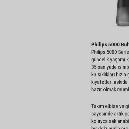
Philips 5000 Buha
Philips 5000 Seris
gündelik yaşamı k
35 saniyede ısınıp
kırışıklıkları hızl
kıyafetleri askıda
hazır olmak müm
Takım elbise ve g
sayesinde artık ç
kolayca saklanabil
bir dokunuşla pro