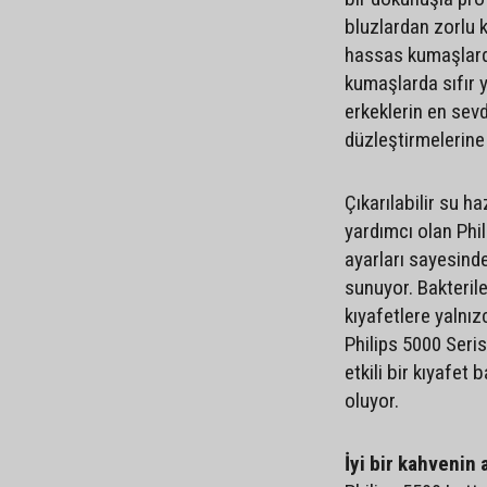
bluzlardan zorlu 
hassas kumaşlarda
kumaşlarda sıfır 
erkeklerin en sevdi
düzleştirmelerine
Çıkarılabilir su h
yardımcı olan Phil
ayarları sayesind
sunuyor. Bakteril
kıyafetlere yalnız
Philips 5000 Serisi
etkili bir kıyafe
oluyor.
İyi bir kahvenin