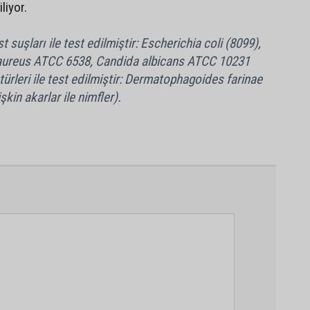
iliyor.
 suşları ile test edilmiştir: Escherichia coli (8099),
aureus ATCC 6538, Candida albicans ATCC 10231
türleri ile test edilmiştir: Dermatophagoides farinae
şkin akarlar ile nimfler).