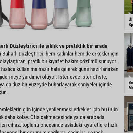
Ul
Sp
rlı Düzleştirici ile şıklık ve pratiklik bir arada
i Buharlı Düzleştirici, hem kadınlar hem de erkekler için
olaylaştıran, pratik bir kıyafet bakım çözümü sunuyor.
 hızlıca kullanıma hazır hale gelerek güne hazırlanırken
a gidermeye yardımcı oluyor. İster evde ister ofiste,
Be
 ya da düz bir yüzeyde buharlayarak saniyeler içinde
Ma
kün.
ömleklerin gün içinde yenilenmesi erkekler için bu ürün
ok daha kolay. Ofis çekmecesinde ya da arabada
en cihaz, toplantı öncesinde askıdaki kıyafetlere hızlı
fesyonel bir görünüm sağlıyor. Kadınlar ise ipek