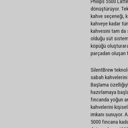
Philips 5500 Latt
dönüştürüyor. Tek
kahve seçeneği, ku
kahveye kadar tüm i
kahvesini tam da 
olduğu süt sistemi
köpüğü oluşturara
parçadan oluşan t
SilentBrew teknol
sabah kahvelerini 
Başlama özelliğiyl
hazırlamaya başla
fincanda yoğun aro
kahvelerini kişise
imkanı sunuyor. A
5000 fincana kada