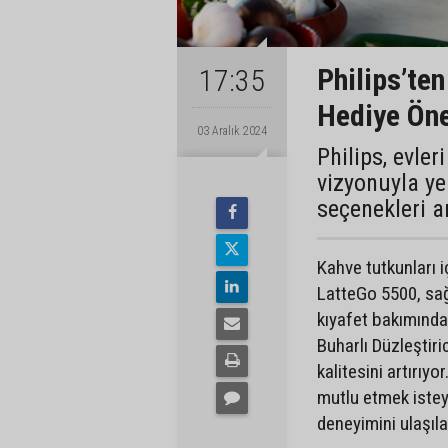
Philips’ten
17:35
Hediye Öne
03 Aralık 2024
Philips, evle
vizyonuyla yen
seçenekleri a
Kahve tutkunları 
LatteGo 5500, sağl
kıyafet bakımında 
Buharlı Düzleştiri
kalitesini artırıyo
mutlu etmek istey
deneyimini ulaşılab