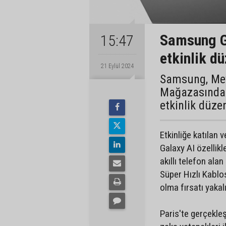
Samsung Ga
15:47
etkinlik dü
21 Eylül 2024
Samsung, Me
Mağazasında 2
etkinlik düzen
Etkinliğe katılan
Galaxy AI özellikl
akıllı telefon alan
Süper Hızlı Kablos
olma fırsatı yakal
Paris'te gerçekle