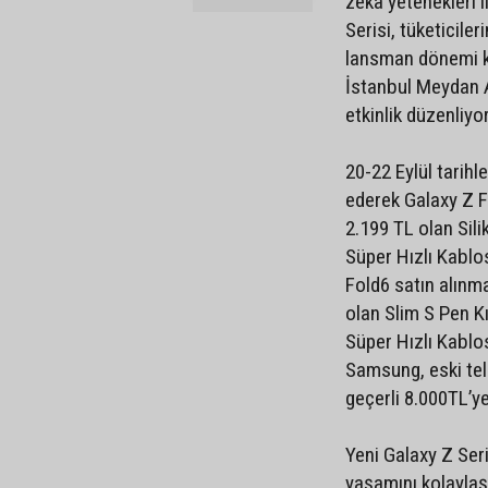
zeka yetenekleri i
Serisi, tüketicil
lansman dönemi k
İstanbul Meydan 
etkinlik düzenliyor
20-22 Eylül tari
ederek Galaxy Z Fli
2.199 TL olan Silik
Süper Hızlı Kablos
Fold6 satın alınm
olan Slim S Pen Kıl
Süper Hızlı Kablos
Samsung, eski tel
geçerli 8.000TL’y
Yeni Galaxy Z Seri
yaşamını kolaylaş