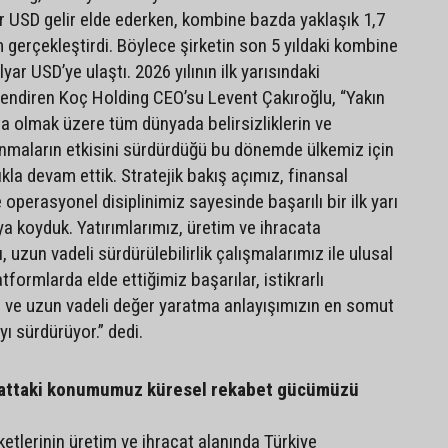
r USD gelir elde ederken, kombine bazda yaklaşık 1,7
 gerçekleştirdi. Böylece şirketin son 5 yıldaki kombine
lyar USD’ye ulaştı. 2026 yılının ilk yarısındaki
lendiren Koç Holding CEO’su Levent Çakıroğlu, “Yakın
 olmak üzere tüm dünyada belirsizliklerin ve
nmaların etkisini sürdürdüğü bu dönemde ülkemiz için
ıkla devam ettik. Stratejik bakış açımız, finansal
e operasyonel disiplinimiz sayesinde başarılı bir ilk yarı
a koyduk. Yatırımlarımız, üretim ve ihracata
uzun vadeli sürdürülebilirlik çalışmalarımız ile ulusal
tformlarda elde ettiğimiz başarılar, istikrarlı
 ve uzun vadeli değer yaratma anlayışımızın en somut
yı sürdürüyor.” dedi.
cattaki konumumuz küresel rekabet gücümüzü
etlerinin üretim ve ihracat alanında Türkiye