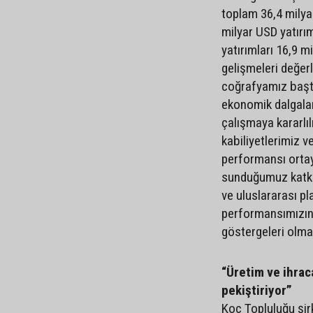
toplam 36,4 milya
milyar USD yatırım
yatırımları 16,9 mi
gelişmeleri değer
coğrafyamız başta
ekonomik dalgala
çalışmaya kararlıl
kabiliyetlerimiz v
performansı ortay
sunduğumuz katkı, 
ve uluslararası pla
performansımızın
göstergeleri olma
“Üretim ve ihra
pekiştiriyor”
Koç Topluluğu şirk