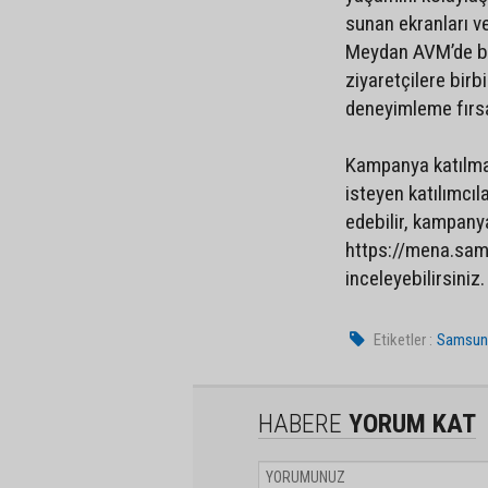
sunan ekranları ve
Meydan AVM’de bu
ziyaretçilere birb
deneyimleme fırsa
Kampanya katılma
isteyen katılımcı
edebilir, kampanya
https://mena.sa
inceleyebilirsiniz.
Etiketler :
Samsun
HABERE
YORUM KAT