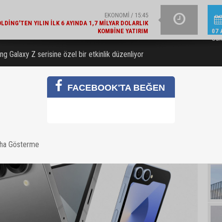
KOMBINE YATIRIM
GÜNCEL / 15:21
YAZIN IŞILTISINI TAM
LAJLI SU ÜRETICILERI DERNEĞI'NDEN 2030 UYARISI
07 
Cu
g Galaxy Z serisine özel bir etkinlik düzenliyor
FACEBOOK'TA BEĞEN
aha Gösterme