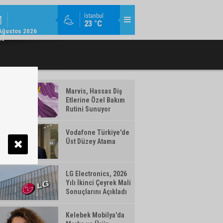
MODA / TREND / 14:18
İstanbul
23 °C
AMLAYAN MAKYAJ ÜRÜNLERI WATSONS
TÜRK TELEKOM’DAN YILIN İLK YARISIN
Ağustos 2026
TÜRKIYE'DE!
ma
Marvis, Hassas Diş
Etlerine Özel Bakım
Rutini Sunuyor
Vodafone Türkiye'de
Üst Düzey Atama
LG Electronics, 2026
Yılı İkinci Çeyrek Mali
Sonuçlarını Açıkladı
Kelebek Mobilya'da