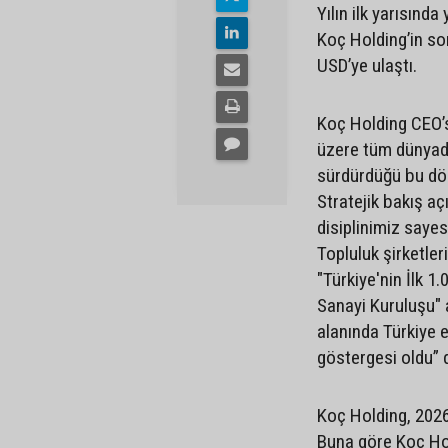
Yılın ilk yarısınd
Koç Holding’in son
USD’ye ulaştı.
Koç Holding CEO’
üzere tüm dünyada
sürdürdüğü bu dön
Stratejik bakış aç
disiplinimiz sayes
Topluluk şirketle
"Türkiye'nin İlk 1
Sanayi Kuruluşu" a
alanında Türkiye
göstergesi oldu” 
Koç Holding, 2026 y
Buna göre Koç Hol