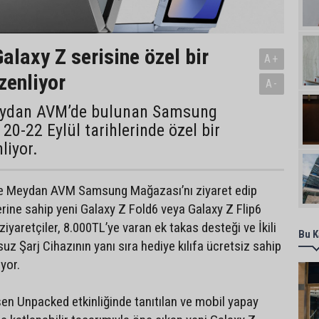
laxy Z serisine özel bir
A+
zenliyor
A-
ydan AVM’de bulunan Samsung
0-22 Eylül tarihlerinde özel bir
liyor.
 ve Meydan AVM Samsung Mağazası’nı ziyaret edip
erine sahip yeni Galaxy Z Fold6 veya Galaxy Z Flip6
 ziyaretçiler, 8.000TL’ye varan ek takas desteği ve İkili
Bu K
uz Şarj Cihazının yanı sıra hediye kılıfa ücretsiz sahip
ıyor.
şen Unpacked etkinliğinde tanıtılan ve mobil yapay