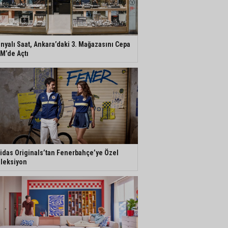
nyalı Saat, Ankara’daki 3. Mağazasını Cepa
M’de Açtı
idas Originals’tan Fenerbahçe’ye Özel
leksiyon