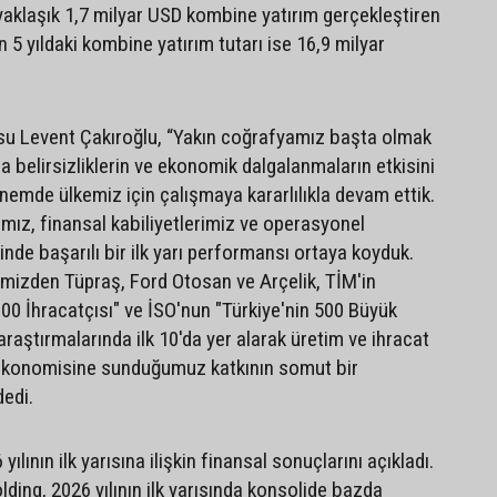
a yaklaşık 1,7 milyar USD kombine yatırım gerçekleştiren
 5 yıldaki kombine yatırım tutarı ise 16,9 milyar
su Levent Çakıroğlu, “Yakın coğrafyamız başta olmak
 belirsizliklerin ve ekonomik dalgalanmaların etkisini
emde ülkemiz için çalışmaya kararlılıkla devam ettik.
ımız, finansal kabiliyetlerimiz ve operasyonel
inde başarılı bir ilk yarı performansı ortaya koyduk.
rimizden Tüpraş, Ford Otosan ve Arçelik, TİM'in
.000 İhracatçısı" ve İSO'nun "Türkiye'nin 500 Büyük
raştırmalarında ilk 10'da yer alarak üretim ve ihracat
 ekonomisine sunduğumuz katkının somut bir
dedi.
ılının ilk yarısına ilişkin finansal sonuçlarını açıkladı.
ding, 2026 yılının ilk yarısında konsolide bazda