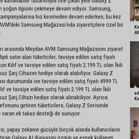
le katlanabilir tasarımıyla öne çıkan yeni Galaxy Z
erin yoğun ilgisini çekmeye devam ediyor. Samsung,
ampanyalarına hız kesmeden devam ederken, bu kez
AVM’deki Samsung Mağazası’nda ziyaretçilere özel bir
Ko
.
AV
hleri arasında Meydan AVM Samsung Mağazasını ziyaret
p6 satın alan tüketiciler, tavsiye edilen satış fiyatı
on Kılıf ve tavsiye edilen satış fiyatı 2.199 TL olan İkili
uz Şarj Cihazını hediye olarak alabiliyor. Galaxy Z
ası durumunda ise tavsiye edilen satış fiyatı 4999 TL
ıf ve tavsiye edilen satış fiyatı 2.199 TL olan İkili
ad
uz Şarj Cihazı hediye olarak alınabiliyor. Ayrıca
Ko
efonunu getiren tüketicilere, Galaxy Z Serisinde
e varan ek takas desteği de sunuyor.
si, yapay zekanın gücüyle birçok alanda kullanıcıların
tıran Galaxy AI dünyasını özgün ve esnek kullanım