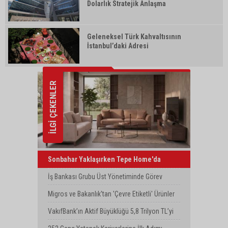
Dolarlık Stratejik Anlaşma
Geleneksel Türk Kahvaltısının
İstanbul’daki Adresi
İLGİ ÇEKENLER
Sonbahar Yaklaşırken Tepe Home'da
Yenilenme Dönemi
İş Bankası Grubu Üst Yönetiminde Görev
Değişimi
Migros ve Bakanlık'tan 'Çevre Etiketli' Ürünler
İçin İş Birliği
VakıfBank’ın Aktif Büyüklüğü 5,8 Trilyon TL’yi
Aştı