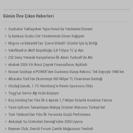
Günün Öne Çıkan Haberleri
Sonbahar Yaklaşırken Tepe Home'da Yenilenme Dönemi
İş Bankası Grubu Üst Yönetiminde Görev Değişimi
Migros ve Bakanlık'tan 'Çevre Etiketli' Ürünler İçin İş Birliği
VakıfBank’ın Aktif Büyüklüğü 5,8 Trilyon TL’yi Aştı
252 Genç Yetenek Kariyerlerine İlk Adımı Turkcell’de Attı
ebebek 2026 Yılı İkinci Çeyrek Finansallarını Açıkladı
Nissan Qashqai e-POWER’den Guinness Dünya Rekoru: Tek Depoyla 1980 km
Albaraka Türk'ten Ekonomiye 363 Milyar TL Finansman Desteği
Uludağ İçecek, 1. FC Nürnberg’in Resmi Sponsoru Oldu
Togg'un Servis Ağı Hızla Büyüyor
Koç Holding'ten Yılın İlk 6 Ayında 1,7 Milyar Dolarlık Kombine Yatırım
Yazın Işıltısını Tamamlayan Makyaj Ürünleri Watsons Türkiye'de!
Türk Telekom’dan Yılın İlk Yarısında Güçlü Performans
Ambalajlı Su Üreticileri Derneği'nden 2030 Uyarısı
Beymen Club, Denizli Forum Çamlık Mağazasını Yeniledi