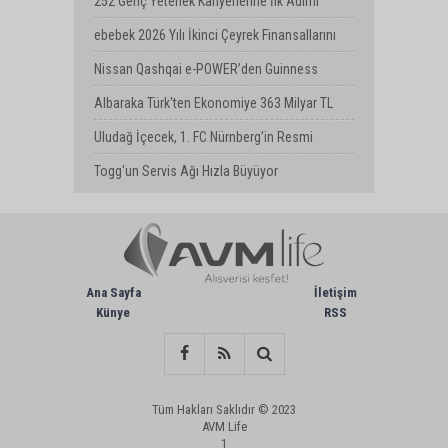
252 Genç Yetenek Kariyerlerine İlk Adımı
Turkcell’de Attı
ebebek 2026 Yılı İkinci Çeyrek Finansallarını
Açıkladı
Nissan Qashqai e-POWER’den Guinness
Dünya Rekoru: Tek Depoyla 1980 km
Albaraka Türk'ten Ekonomiye 363 Milyar TL
Finansman Desteği
Uludağ İçecek, 1. FC Nürnberg’in Resmi
Sponsoru Oldu
Togg'un Servis Ağı Hızla Büyüyor
Ana Sayfa
İletişim
Künye
RSS
Tüm Hakları Saklıdır © 2023
AVM Life
1