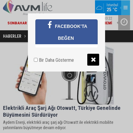
İstanbul
25 °C
MARKA DÜNYASI / 13:22
SONBAHAR YAKLAŞIRKEN TEPE HOME'DA YENILENME DÖNEMI
MIGROS V
FACEBOOK'TA
HABERLER
Şarj İstasyonu Haberleri
BEĞEN
Bir Daha Gösterme
Elektrikli Araç Şarj Ağı Otowatt, Türkiye Genelinde
Büyümesini Sürdürüyor
Aydem Enerji, elektrikli araç şarj ağı Otowatt ile elektrikli mobilite
yatırımlarını büyütmeye devam ediyor.