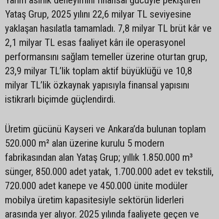
Yarım asırlık deneyimini finansal gücüyle pekiştiren
Yataş Grup, 2025 yılını 22,6 milyar TL seviyesine
yaklaşan hasılatla tamamladı. 7,8 milyar TL brüt kâr ve
2,1 milyar TL esas faaliyet kârı ile operasyonel
performansını sağlam temeller üzerine oturtan grup,
23,9 milyar TL’lik toplam aktif büyüklüğü ve 10,8
milyar TL’lik özkaynak yapısıyla finansal yapısını
istikrarlı biçimde güçlendirdi.
Üretim gücünü Kayseri ve Ankara’da bulunan toplam
520.000 m² alan üzerine kurulu 5 modern
fabrikasından alan Yataş Grup; yıllık 1.850.000 m³
sünger, 850.000 adet yatak, 1.700.000 adet ev tekstili,
720.000 adet kanepe ve 450.000 ünite modüler
mobilya üretim kapasitesiyle sektörün liderleri
arasında yer alıyor. 2025 yılında faaliyete geçen ve