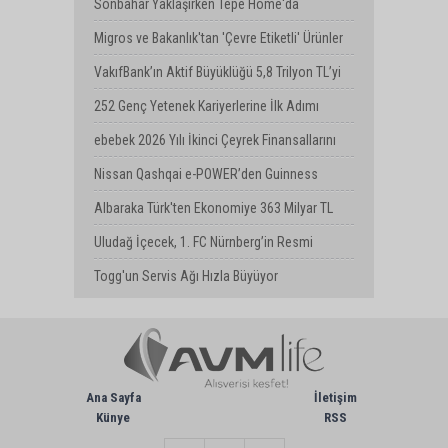
Değişimi
Sonbahar Yaklaşırken Tepe Home'da
Yenilenme Dönemi
Migros ve Bakanlık'tan 'Çevre Etiketli' Ürünler
İçin İş Birliği
VakıfBank’ın Aktif Büyüklüğü 5,8 Trilyon TL’yi
Aştı
252 Genç Yetenek Kariyerlerine İlk Adımı
Turkcell’de Attı
ebebek 2026 Yılı İkinci Çeyrek Finansallarını
Açıkladı
Nissan Qashqai e-POWER’den Guinness
Dünya Rekoru: Tek Depoyla 1980 km
Albaraka Türk'ten Ekonomiye 363 Milyar TL
Finansman Desteği
Uludağ İçecek, 1. FC Nürnberg’in Resmi
Sponsoru Oldu
Togg'un Servis Ağı Hızla Büyüyor
Ana Sayfa
İletişim
Künye
RSS