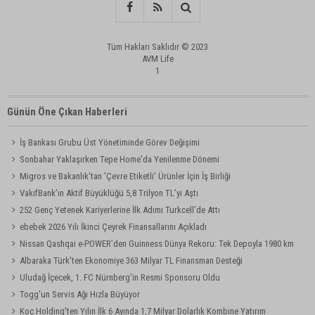
Tüm Hakları Saklıdır © 2023
AVM Life
1
Günün Öne Çıkan Haberleri
İş Bankası Grubu Üst Yönetiminde Görev Değişimi
Sonbahar Yaklaşırken Tepe Home'da Yenilenme Dönemi
Migros ve Bakanlık'tan 'Çevre Etiketli' Ürünler İçin İş Birliği
VakıfBank’ın Aktif Büyüklüğü 5,8 Trilyon TL’yi Aştı
252 Genç Yetenek Kariyerlerine İlk Adımı Turkcell’de Attı
ebebek 2026 Yılı İkinci Çeyrek Finansallarını Açıkladı
Nissan Qashqai e-POWER’den Guinness Dünya Rekoru: Tek Depoyla 1980 km
Albaraka Türk'ten Ekonomiye 363 Milyar TL Finansman Desteği
Uludağ İçecek, 1. FC Nürnberg’in Resmi Sponsoru Oldu
Togg'un Servis Ağı Hızla Büyüyor
Koç Holding'ten Yılın İlk 6 Ayında 1,7 Milyar Dolarlık Kombine Yatırım