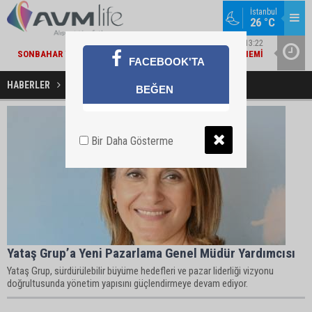
İstanbul
26 °C
MARKA DÜNYASI / 13:22
SONBAHAR YAKLAŞIRKEN TEPE HOME'DA YENILENME DÖNEMI
MIGROS V
FACEBOOK'TA
HABERLER
Selmin Gündoğdu Haberleri
BEĞEN
Bir Daha Gösterme
Yataş Grup’a Yeni Pazarlama Genel Müdür Yardımcısı
Yataş Grup, sürdürülebilir büyüme hedefleri ve pazar liderliği vizyonu
doğrultusunda yönetim yapısını güçlendirmeye devam ediyor.