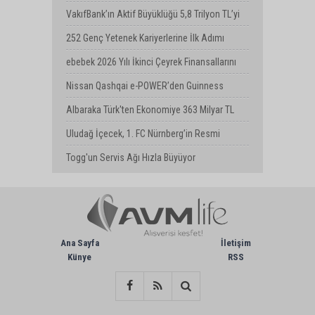
İçin İş Birliği
VakıfBank’ın Aktif Büyüklüğü 5,8 Trilyon TL’yi
Aştı
252 Genç Yetenek Kariyerlerine İlk Adımı
Turkcell’de Attı
ebebek 2026 Yılı İkinci Çeyrek Finansallarını
Açıkladı
Nissan Qashqai e-POWER’den Guinness
Dünya Rekoru: Tek Depoyla 1980 km
Albaraka Türk'ten Ekonomiye 363 Milyar TL
Finansman Desteği
Uludağ İçecek, 1. FC Nürnberg’in Resmi
Sponsoru Oldu
Togg'un Servis Ağı Hızla Büyüyor
Ana Sayfa
İletişim
Künye
RSS