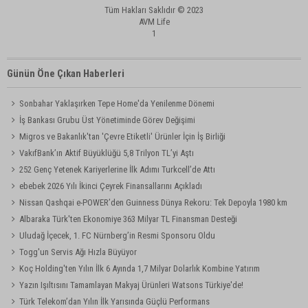
Tüm Hakları Saklıdır © 2023
AVM Life
1
Günün Öne Çıkan Haberleri
Sonbahar Yaklaşırken Tepe Home'da Yenilenme Dönemi
İş Bankası Grubu Üst Yönetiminde Görev Değişimi
Migros ve Bakanlık'tan 'Çevre Etiketli' Ürünler İçin İş Birliği
VakıfBank’ın Aktif Büyüklüğü 5,8 Trilyon TL’yi Aştı
252 Genç Yetenek Kariyerlerine İlk Adımı Turkcell’de Attı
ebebek 2026 Yılı İkinci Çeyrek Finansallarını Açıkladı
Nissan Qashqai e-POWER’den Guinness Dünya Rekoru: Tek Depoyla 1980 km
Albaraka Türk'ten Ekonomiye 363 Milyar TL Finansman Desteği
Uludağ İçecek, 1. FC Nürnberg’in Resmi Sponsoru Oldu
Togg'un Servis Ağı Hızla Büyüyor
Koç Holding'ten Yılın İlk 6 Ayında 1,7 Milyar Dolarlık Kombine Yatırım
Yazın Işıltısını Tamamlayan Makyaj Ürünleri Watsons Türkiye'de!
Türk Telekom’dan Yılın İlk Yarısında Güçlü Performans