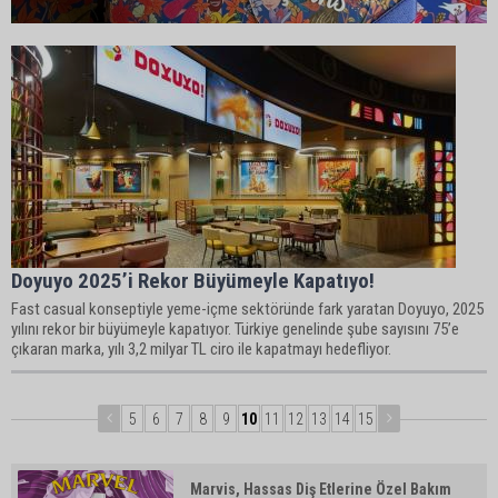
Doyuyo 2025’i Rekor Büyümeyle Kapatıyo!
Fast casual konseptiyle yeme-içme sektöründe fark yaratan Doyuyo, 2025
yılını rekor bir büyümeyle kapatıyor. Türkiye genelinde şube sayısını 75’e
çıkaran marka, yılı 3,2 milyar TL ciro ile kapatmayı hedefliyor.
5
6
7
8
9
10
11
12
13
14
15
Marvis, Hassas Diş Etlerine Özel Bakım