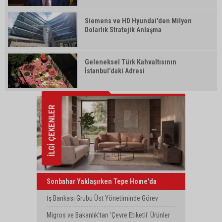
Siemens ve HD Hyundai'den Milyon
Dolarlık Stratejik Anlaşma
Geleneksel Türk Kahvaltısının
İstanbul’daki Adresi
İLGİ ÇEKENLER
Sonbahar Yaklaşırken Tepe Home'da
Yenilenme Dönemi
İş Bankası Grubu Üst Yönetiminde Görev
Değişimi
Migros ve Bakanlık'tan 'Çevre Etiketli' Ürünler