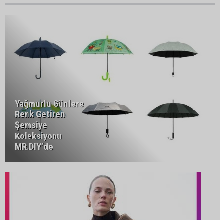
Yağmurlu Günlere
Renk Getiren
Şemsiye
Koleksiyonu
MR.DIY’de