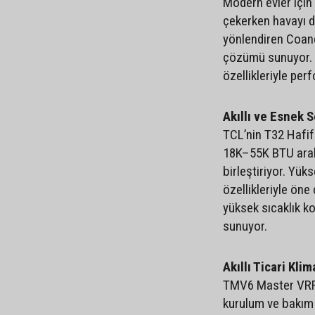
Modern evler için 
çekerken havayı d
yönlendiren Coand
çözümü sunuyor. 
özellikleriyle perf
Akıllı ve Esnek 
TCL’nin T32 Hafif T
18K–55K BTU aralı
birleştiriyor. Yük
özellikleriyle ön
yüksek sıcaklık ko
sunuyor.
Akıllı Ticari K
TMV6 Master VRF, D
kurulum ve bakım il