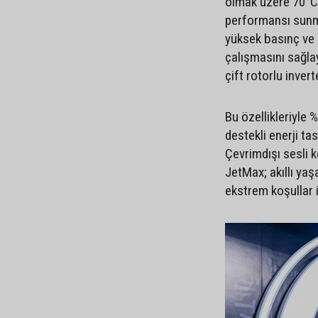
olmak üzere 70°C’
performansı sunma
yüksek basınç ve s
çalışmasını sağla
çift rotorlu invert
Bu özellikleriyle
destekli enerji ta
Çevrimdışı sesli k
JetMax; akıllı yaş
ekstrem koşullar 