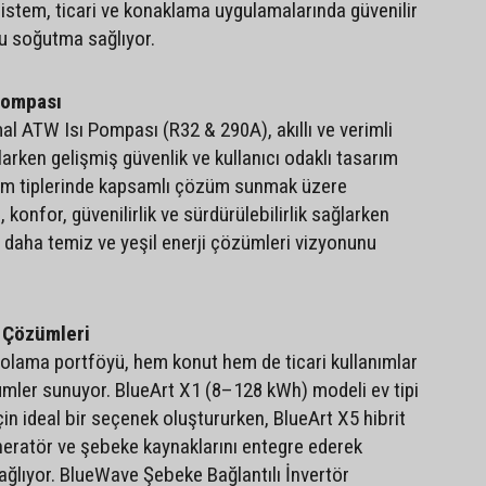
stem, ticari ve konaklama uygulamalarında güvenilir
lu soğutma sağlıyor.
Pompası
al ATW Isı Pompası (R32 & 290A), akıllı ve verimli
arken gelişmiş güvenlik ve kullanıcı odaklı tasarım
klim tiplerinde kapsamlı çözüm sunmak üzere
, konfor, güvenilirlik ve sürdürülebilirlik sağlarken
 daha temiz ve yeşil enerji çözümleri vizyonunu
 Çözümleri
polama portföyü, hem konut hem de ticari kullanımlar
zümler sunuyor. BlueArt X1 (8–128 kWh) modeli ev tipi
in ideal bir seçenek oluştururken, BlueArt X5 hibrit
neratör ve şebeke kaynaklarını entegre ederek
sağlıyor. BlueWave Şebeke Bağlantılı İnvertör