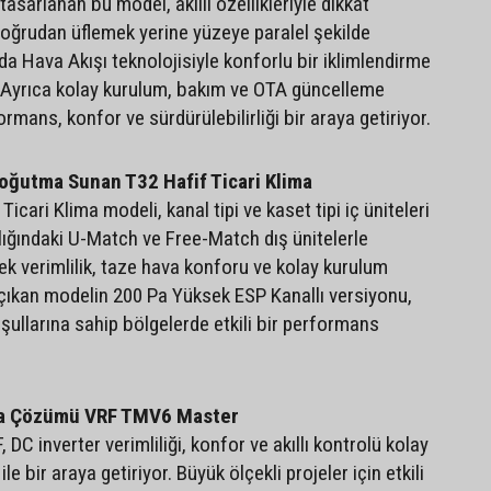
tasarlanan bu model, akıllı özellikleriyle dikkat
oğrudan üflemek yerine yüzeye paralel şekilde
a Hava Akışı teknolojisiyle konforlu bir iklimlendirme
Ayrıca kolay kurulum, bakım ve OTA güncelleme
ormans, konfor ve sürdürülebilirliği bir araya getiriyor.
Soğutma Sunan T32 Hafif Ticari Klima
icari Klima modeli, kanal tipi ve kaset tipi iç üniteleri
ğındaki U-Match ve Free-Match dış ünitelerle
sek verimlilik, taze hava konforu ve kolay kurulum
e çıkan modelin 200 Pa Yüksek ESP Kanallı versiyonu,
şullarına sahip bölgelerde etkili bir performans
lima Çözümü VRF TMV6 Master
C inverter verimliliği, konfor ve akıllı kontrolü kolay
e bir araya getiriyor. Büyük ölçekli projeler için etkili