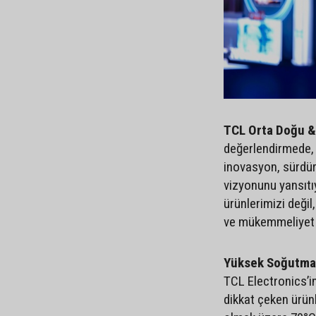
TCL Orta Doğu &
değerlendirmede, 
inovasyon, sürdürül
vizyonunu yansıtıy
ürünlerimizi değil
ve mükemmeliyet a
Yüksek Soğutma
TCL Electronics’in
dikkat çeken ürünl