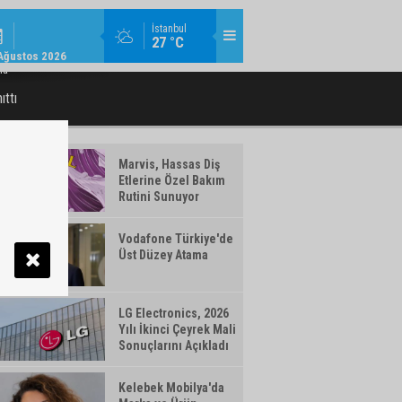
MODA / TREND / 14:18
İstanbul
27 °C
AMLAYAN MAKYAJ ÜRÜNLERI WATSONS
TÜRK TELEKOM’DAN YILIN İLK YARISIN
Ağustos 2026
TÜRKIYE'DE!
ma
ıttı
Marvis, Hassas Diş
Etlerine Özel Bakım
Rutini Sunuyor
Vodafone Türkiye'de
Üst Düzey Atama
LG Electronics, 2026
Yılı İkinci Çeyrek Mali
Sonuçlarını Açıkladı
Kelebek Mobilya'da