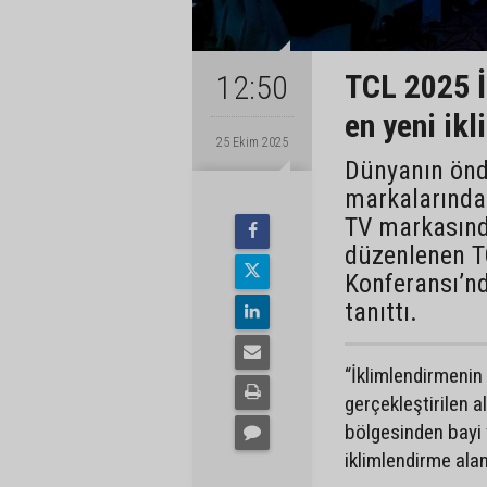
TCL 2025 İ
12:50
en yeni ik
25 Ekim 2025
Dünyanın önde
markalarından
TV markasında
düzenlenen T
Konferansı’nd
tanıttı.
“İklimlendirmenin
gerçekleştirilen a
bölgesinden bayi v
iklimlendirme alan