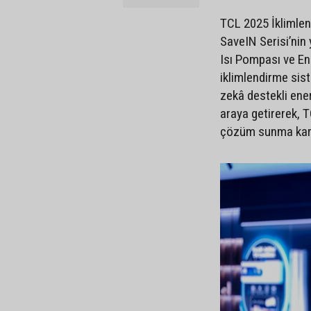
TCL 2025 İklimle
SaveIN Serisi’nin
Isı Pompası ve En
iklimlendirme siste
zekâ destekli ener
araya getirerek, T
çözüm sunma karar