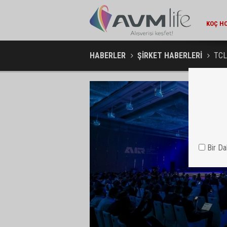
EKONOMI / 15:45
KOÇ HOLDING'TEN YILIN İLK 6 AYINDA 1,7 MILYAR DOLARLIK
AMBA
KOMBINE YATIRIM
HABERLER
ŞİRKET HABERLERİ
TCL 
Bir D