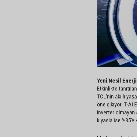
Yeni Nesil Enerj
Etkinlikte tanıtıl
TCL’nin akıllı yaş
öne çıkıyor. T-AI
inverter olmayan 
kıyasla ise %35’e 