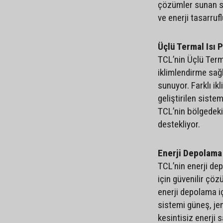
çözümler sunan si
ve enerji tasarruf
Üçlü Termal Isı 
TCL’nin Üçlü Term
iklimlendirme sağl
sunuyor. Farklı i
geliştirilen sistem
TCL’nin bölgedeki
destekliyor.
Enerji Depolama
TCL’nin enerji de
için güvenilir çö
enerji depolama iç
sistemi güneş, je
kesintisiz enerji 