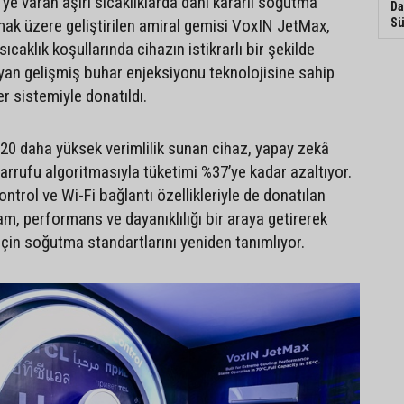
ye varan aşırı sıcaklıklarda dahi kararlı soğutma
Da
k üzere geliştirilen amiral gemisi VoxIN JetMax,
Sü
ıcaklık koşullarında cihazın istikrarlı bir şekilde
yan gelişmiş buhar enjeksiyonu teknolojisine sahip
er sistemiyle donatıldı.
 %20 daha yüksek verimlilik sunan cihaz, yapay zekâ
sarrufu algoritmasıyla tüketimi %37’ye kadar azaltıyor.
ontrol ve Wi-Fi bağlantı özellikleriyle de donatılan
am, performans ve dayanıklılığı bir araya getirerek
için soğutma standartlarını yeniden tanımlıyor.