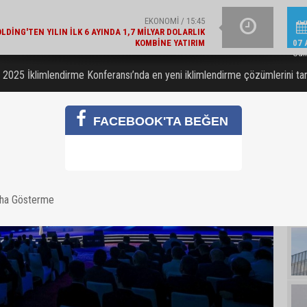
GÜNCEL / 15:21
LAJLI SU ÜRETICILERI DERNEĞI'NDEN 2030 UYARISI
YAZIN IŞILTISINI TAM
07 
Cu
2025 İklimlendirme Konferansı’nda en yeni iklimlendirme çözümlerini tan
FACEBOOK'TA BEĞEN
aha Gösterme