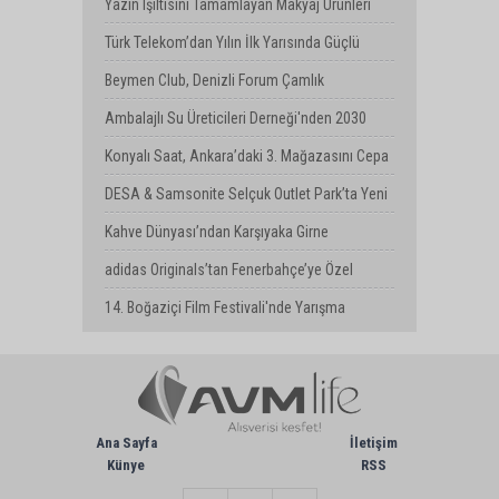
Milyar Dolarlık Kombine Yatırım
Yazın Işıltısını Tamamlayan Makyaj Ürünleri
Watsons Türkiye'de!
Türk Telekom’dan Yılın İlk Yarısında Güçlü
Performans
Beymen Club, Denizli Forum Çamlık
Mağazasını Yeniledi
Ambalajlı Su Üreticileri Derneği'nden 2030
Uyarısı
Konyalı Saat, Ankara’daki 3. Mağazasını Cepa
AVM’de Açtı
DESA & Samsonite Selçuk Outlet Park’ta Yeni
Mağazasını Açtı
Kahve Dünyası’ndan Karşıyaka Girne
Bulvarı’nda Yeni Mağaza
adidas Originals’tan Fenerbahçe’ye Özel
Koleksiyon
14. Boğaziçi Film Festivali'nde Yarışma
Başvuruları Devam Ediyor
Ana Sayfa
İletişim
Künye
RSS