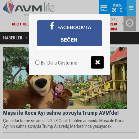
İstanbul
26 °C
EKONOMI / 15:45
KOÇ HOLDING'TEN YILIN İLK 6 AYINDA 1,7 MILYAR DOLARLIK
AMBA
FACEBOOK'TA
KOMBINE YATIRIM
HABERLER
Trump Haberleri
BEĞEN
Bir Daha Gösterme
Maşa ile Koca Ayı sahne şovuyla Trump AVM’de!
Çocuklar karne sevincini 20-28 Ocak tarihleri arasında Maşa ile Koca
Ayı’nın sahne şovuyla Trump Alışveriş Merkezi’nde yaşayacak.