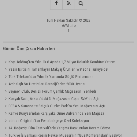
Tüm Hakları Saklıdır © 2023
AVM Life
1
Günün Öne Çıkan Haberleri
Koç Holding'ten Yılın İlk 6 Ayında 1,7 Milyar Dolarlık Kombine Yatırım
Yazın Işıltısını Tamamlayan Makyaj Ürünleri Watsons Türkiye'de!
Türk Telekom’dan Yılın İlk Yarısında Güçlü Performans
Ambalajlı Su Üreticileri Derneği'nden 2030 Uyarısı
Beymen Club, Denizli Forum Çamlık Mağazasını Yeniledi
Konyalı Saat, Ankara’daki 3. Mağazasını Cepa AVM’de Açtı
DESA & Samsonite Selçuk Outlet Park’ta Yeni Mağazasını Açtı
Kahve Dünyası’ndan Karşıyaka Girne Bulvarı’nda Yeni Mağaza
adidas Originals’tan Fenerbahçe’ye Özel Koleksiyon
14. Boğaziçi Film Festivali'nde Yarışma Başvuruları Devam Ediyor
Türkiye İş Bankası Resim Heykel Müzesi’nin “Güz Konferansları” Başlıyor