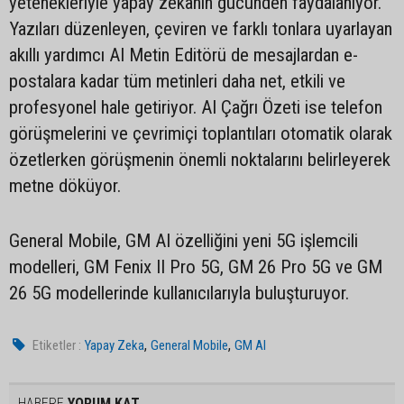
yetenekleriyle yapay zekanın gücünden faydalanıyor.
Yazıları düzenleyen, çeviren ve farklı tonlara uyarlayan
akıllı yardımcı AI Metin Editörü de mesajlardan e-
postalara kadar tüm metinleri daha net, etkili ve
profesyonel hale getiriyor. AI Çağrı Özeti ise telefon
görüşmelerini ve çevrimiçi toplantıları otomatik olarak
özetlerken görüşmenin önemli noktalarını belirleyerek
metne döküyor.
General Mobile, GM AI özelliğini yeni 5G işlemcili
modelleri, GM Fenix II Pro 5G, GM 26 Pro 5G ve GM
26 5G modellerinde kullanıcılarıyla buluşturuyor.
,
,
Etiketler :
Yapay Zeka
General Mobile
GM AI
HABERE
YORUM KAT