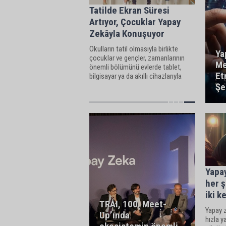
Tatilde Ekran Süresi
Artıyor, Çocuklar Yapay
Zekâyla Konuşuyor
Okulların tatil olmasıyla birlikte
Ya
çocuklar ve gençler, zamanlarının
Me
önemli bölümünü evlerde tablet,
Et
bilgisayar ya da akıllı cihazlarıyla
oyun oynayarak geçiriyorlar.
Şe
Yapa
her 
iki 
TRAI, 100. Meet-
Yapay 
Up’ında
hızla y