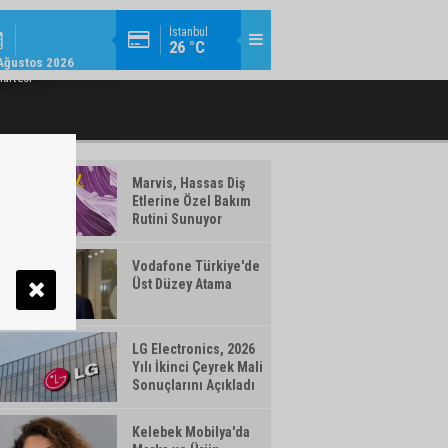
EKONOMI / 14:22
İstanbul
26 °C
ONOMIYE 363 MILYAR TL FINANSMAN
EBEBEK 2026 YILI İKINCI ÇEYREK FIN
Ağustos 2026
DESTEĞI
artesi
Marvis, Hassas Diş
Etlerine Özel Bakım
Rutini Sunuyor
Vodafone Türkiye'de
Üst Düzey Atama
LG Electronics, 2026
Yılı İkinci Çeyrek Mali
Sonuçlarını Açıkladı
Kelebek Mobilya'da