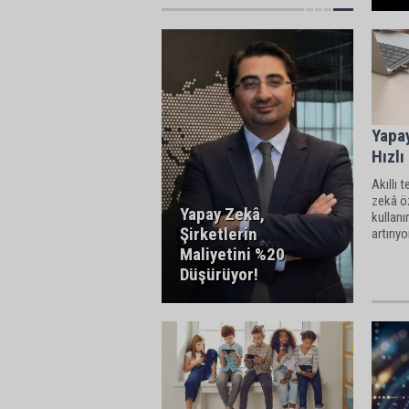
Yapay
Hızlı
Akıllı 
zekâ öz
Yapay Zekâ,
kullanı
Şirketlerin
artırıyo
Maliyetini %20
Düşürüyor!