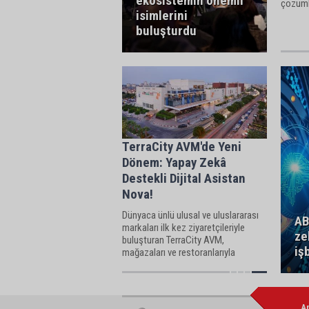
ekosistemin önemli
çözümle
isimlerini
buluşturdu
TerraCity AVM'de Yeni
Dönem: Yapay Zekâ
Destekli Dijital Asistan
Nova!
Dünyaca ünlü ulusal ve uluslararası
AB
markaları ilk kez ziyaretçileriyle
ze
buluşturan TerraCity AVM,
işb
mağazaları ve restoranlarıyla
Antalya’nın en ilgi çekici yaşam
merkezi haline geldi.
A