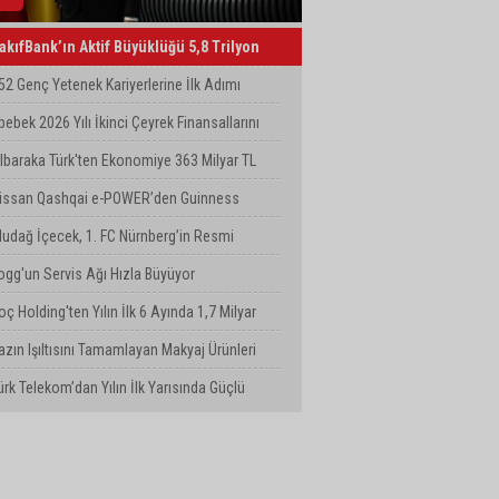
akıfBank’ın Aktif Büyüklüğü 5,8 Trilyon
L’yi Aştı
52 Genç Yetenek Kariyerlerine İlk Adımı
urkcell’de Attı
bebek 2026 Yılı İkinci Çeyrek Finansallarını
çıkladı
lbaraka Türk'ten Ekonomiye 363 Milyar TL
inansman Desteği
issan Qashqai e-POWER’den Guinness
ünya Rekoru: Tek Depoyla 1980 km
ludağ İçecek, 1. FC Nürnberg’in Resmi
ponsoru Oldu
ogg'un Servis Ağı Hızla Büyüyor
oç Holding'ten Yılın İlk 6 Ayında 1,7 Milyar
olarlık Kombine Yatırım
azın Işıltısını Tamamlayan Makyaj Ürünleri
atsons Türkiye'de!
ürk Telekom’dan Yılın İlk Yarısında Güçlü
erformans