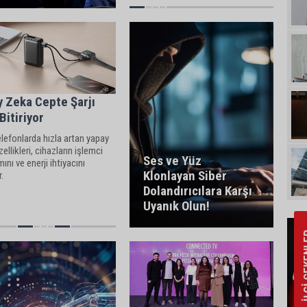
 Zeka Cepte Şarjı
 Bitiriyor
telefonlarda hızla artan yapay
ellikleri, cihazların işlemci
Ses ve Yüz
mını ve enerji ihtiyacını
Klonlayan Siber
r.
Dolandırıcılara Karşı
Uyanık Olun!
İLGİ 