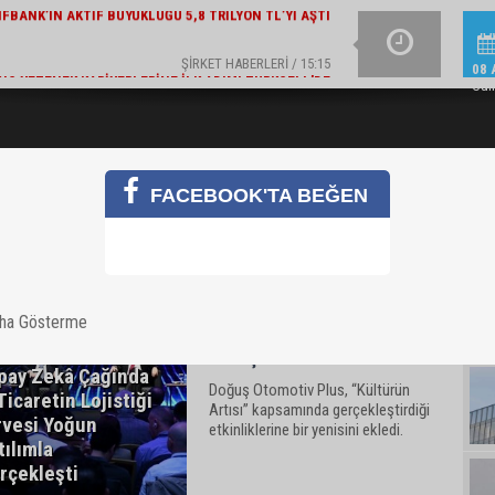
ŞIRKET HABERLERI / 15:15
NÇ YETENEK KARIYERLERINE İLK ADIMI TURKCELL’DE
ALBARAKA TÜRK'TEN EK
ATTI
08 
Cum
FACEBOOK'TA BEĞEN
Doğuş Otomotiv Plus’ta
aha Gösterme
Yapay Zekaya İlham Veren
Buluşma
pay Zekâ Çağında
Doğuş Otomotiv Plus, “Kültürün
Ticaretin Lojistiği
Artısı” kapsamında gerçekleştirdiği
rvesi Yoğun
etkinliklerine bir yenisini ekledi.
tılımla
rçekleşti