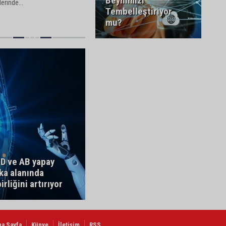
Beynimizi
rinde...
Tembelleştiriyor
mu?
D ve AB yapay
ka alanında
irliğini artırıyor
na Sayfa
Künye
İletişim
RSS