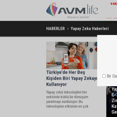
EKONOMI / 10:14
VAKIFBANK’IN AKTIF BÜYÜKLÜĞÜ 5,8 TRILYON TL’YI AŞTI
252 GE
HABERLER
Yapay Zeka Haberleri
Türkiye’de Her Beş
Bir D
Kişiden Biri Yapay Zekayı
Kullanıyor
Ya
Yapay zekâ teknolojileri her
E-
sektörde köklü bir dönüşüm
Zi
yaratmayı sürdürüyor. Bu
Ka
teknolojinin etkisinin en çok
hissedildiği sektörlerin başında ise
Ge
akıllı telefon pazarı geliyor.