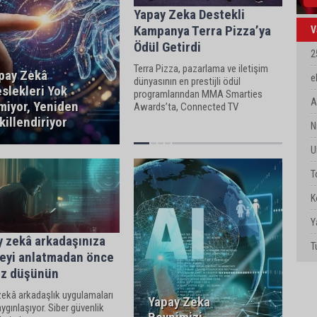
Yapay Zeka Destekli
Kampanya Terra Pizza’ya
V
Ödül Getirdi
T
2
Terra Pizza, pazarlama ve iletişim
pay Zekâ
T
e
dünyasının en prestijli ödül
slekleri Yok
programlarından MMA Smarties
A
A
miyor, Yeniden
Awards’ta, Connected TV
kategorisinde bronz ödül alarak
killendiriyor
F
N
önemli bir başarıya imza attı.
D
U
S
T
K
D
Y
y zekâ arkadaşınıza
W
T
şeyi anlatmadan önce
P
kez düşünün
zekâ arkadaşlık uygulamaları
Yapay Zeka
aygınlaşıyor. Siber güvenlik