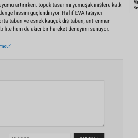
Mu
 uyumu artırırken, topuk tasarımı yumuşak inişlere katkı
Be
enge hissini güçlendiriyor. Hafif EVA taşıyıcı
orta taban ve esnek kauçuk dış taban, antrenman
bilite hem de akıcı bir hareket deneyimi sunuyor.
rmour’