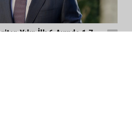
'ten Yılın İlk 6 Ayında 1,7
A+
arlık Kombine Yatırım
A-
2026 yılının ilk yarısında konsolide
36,4 milyar ABD doları (USD) gelir
a yaklaşık 1,7 milyar USD kombine yatırım gerçekleştiren
 5 yıldaki kombine yatırım tutarı ise 16,9 milyar
su Levent Çakıroğlu, “Yakın coğrafyamız başta olmak
 belirsizliklerin ve ekonomik dalgalanmaların etkisini