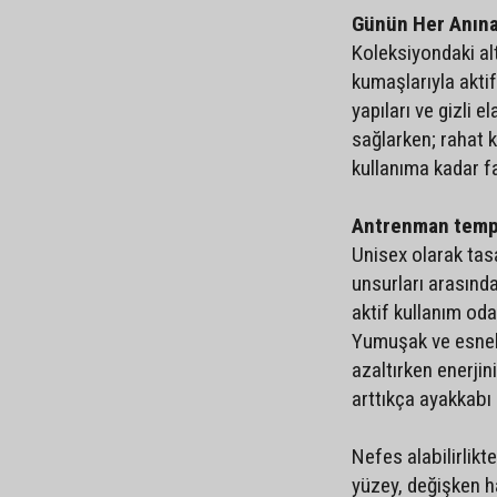
Günün Her Anına
Koleksiyondaki alt
kumaşlarıyla akti
yapıları ve gizli 
sağlarken; rahat 
kullanıma kadar fa
Antrenman temp
Unisex olarak tasa
unsurları arasınd
aktif kullanım oda
Yumuşak ve esnek
azaltırken enerji
arttıkça ayakkabı 
Nefes alabilirlik
yüzey, değişken ha