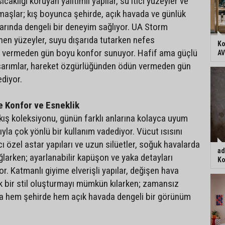
caklığı koruyan yalıtımlı yapılar, su itici yüzeyler ve
maşlar; kış boyunca şehirde, açık havada ve günlük
larında dengeli bir deneyim sağlıyor. UA Storm
enen yüzeyler, suyu dışarıda tutarken nefes
Ko
ün vermeden gün boyu konfor sunuyor. Hafif ama güçlü
AV
arımlar, hareket özgürlüğünden ödün vermeden gün
ediyor.
e Konfor ve Esneklik
ış koleksiyonu, günün farklı anlarına kolayca uyum
yla çok yönlü bir kullanım vadediyor. Vücut ısısını
 özel astar yapıları ve uzun silüetler, soğuk havalarda
ad
ğlarken; ayarlanabilir kapüşon ve yaka detayları
Ko
r. Katmanlı giyime elverişli yapılar, değişen hava
ik bir stil oluşturmayı mümkün kılarken; zamansız
la hem şehirde hem açık havada dengeli bir görünüm