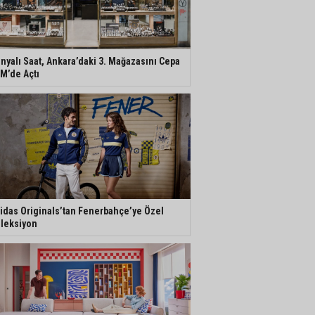
nyalı Saat, Ankara’daki 3. Mağazasını Cepa
M’de Açtı
idas Originals’tan Fenerbahçe’ye Özel
leksiyon