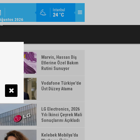
MODA / TREND / 14:18
İstanbul
24 °C
AMLAYAN MAKYAJ ÜRÜNLERI WATSONS
TÜRK TELEKOM’DAN YILIN İLK YARISIN
Ağustos 2026
TÜRKIYE'DE!
ma
Marvis, Hassas Diş
Etlerine Özel Bakım
Rutini Sunuyor
Vodafone Türkiye'de
Üst Düzey Atama
LG Electronics, 2026
Yılı İkinci Çeyrek Mali
Sonuçlarını Açıkladı
Kelebek Mobilya'da