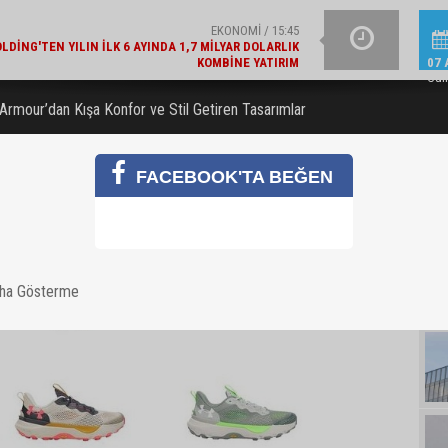
LDING'TEN YILIN İLK 6 AYINDA 1,7 MILYAR DOLARLIK
KOMBINE YATIRIM
GÜNCEL / 15:21
YAZIN IŞILTISINI TAM
LAJLI SU ÜRETICILERI DERNEĞI'NDEN 2030 UYARISI
07 
Cu
Armour’dan Kışa Konfor ve Stil Getiren Tasarımlar
FACEBOOK'TA BEĞEN
aha Gösterme