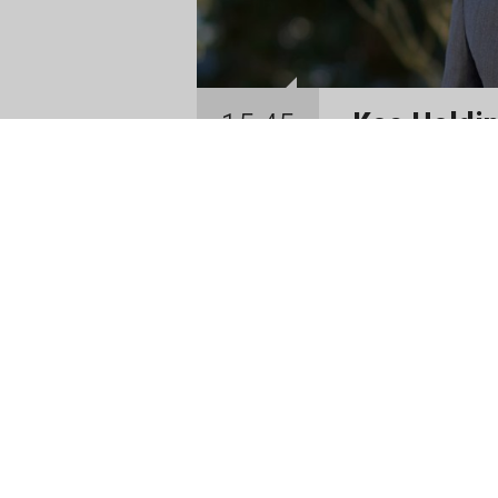
Koç Holding
15:45
Milyar Dol
06 Ağustos 2026
Koç Holding, 
bazda toplam 
elde etti.
Yılın ilk yarısınd
Koç Holding’in son
USD’ye ulaştı.
Koç Holding CEO’
üzere tüm dünyada