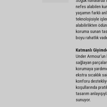
Soğuk havalarda sı
nefes alabilen ku
yaşamın farklı an
teknolojisiyle işl
alabilirlikten öd
koruma sunan tas
boyu rahatlık vad
Katmanlı Giyimd
Under Armour’un k
sağlayan parçaları
korumaya yardımcı
ekstra sıcaklık sa
konforu destekliyo
koşullarında prat
tasarım anlayışıy
sunuyor.