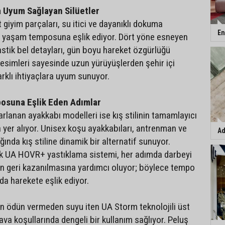
 Uyum Sağlayan Silüetler
 giyim parçaları, su itici ve dayanıklı dokuma
En
f yaşam temposuna eşlik ediyor. Dört yöne esneyen
elastik bel detayları, gün boyu hareket özgürlüğü
kesimleri sayesinde uzun yürüyüşlerden şehir içi
rklı ihtiyaçlara uyum sunuyor.
osuna Eşlik Eden Adımlar
rlanan ayakkabı modelleri ise kış stilinin tamamlayıcı
a yer alıyor. Unisex koşu ayakkabıları, antrenman ve
Ad
ğında kış stiline dinamik bir alternatif sunuyor.
 UA HOVR+ yastıklama sistemi, her adımda darbeyi
nin geri kazanılmasına yardımcı oluyor; böylece tempo
da harekete eşlik ediyor.
ten ödün vermeden suyu iten UA Storm teknolojili üst
va koşullarında dengeli bir kullanım sağlıyor. Peluş