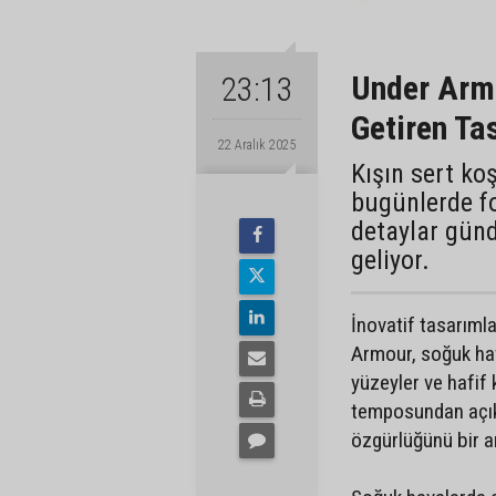
Under Armo
23:13
Getiren Ta
22 Aralık 2025
Kışın sert ko
bugünlerde fo
detaylar günd
geliyor.
İnovatif tasarıml
Armour, soğuk hava
yüzeyler ve hafif
temposundan açık
özgürlüğünü bir a