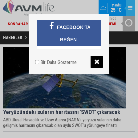
İstanbul
25 °C
MARKA DÜNYASI / 13:22
SONBAHAR YAKLAŞIRKEN TEPE HOME'DA YENILENME DÖNEMI
MIGROS V
FACEBOOK'TA
HABERLER
uydu Haberleri
BEĞEN
Bir Daha Gösterme
Yeryüzündeki suların haritasını 'SWOT' çıkaracak
ABD Ulusal Havacılık ve Uzay Ajansı (NASA), yeryüzü sularının daha
gelişmiş haritasını çıkaracak olan uydu SWOT'u yörüngeye fırlattı.