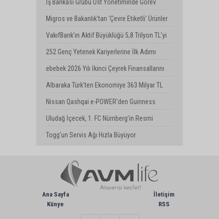
Yenilenme Dönemi
İş Bankası Grubu Üst Yönetiminde Görev
Değişimi
Migros ve Bakanlık'tan 'Çevre Etiketli' Ürünler
İçin İş Birliği
VakıfBank’ın Aktif Büyüklüğü 5,8 Trilyon TL’yi
Aştı
252 Genç Yetenek Kariyerlerine İlk Adımı
Turkcell’de Attı
ebebek 2026 Yılı İkinci Çeyrek Finansallarını
Açıkladı
Albaraka Türk'ten Ekonomiye 363 Milyar TL
Finansman Desteği
Nissan Qashqai e-POWER’den Guinness
Dünya Rekoru: Tek Depoyla 1980 km
Uludağ İçecek, 1. FC Nürnberg’in Resmi
Sponsoru Oldu
Togg'un Servis Ağı Hızla Büyüyor
Ana Sayfa
İletişim
Künye
RSS