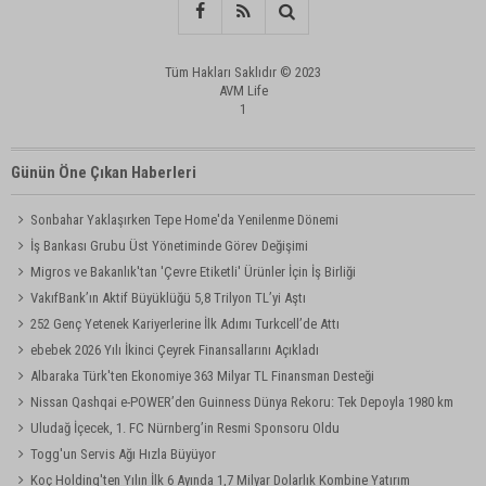
Tüm Hakları Saklıdır © 2023
AVM Life
1
Günün Öne Çıkan Haberleri
Sonbahar Yaklaşırken Tepe Home'da Yenilenme Dönemi
İş Bankası Grubu Üst Yönetiminde Görev Değişimi
Migros ve Bakanlık'tan 'Çevre Etiketli' Ürünler İçin İş Birliği
VakıfBank’ın Aktif Büyüklüğü 5,8 Trilyon TL’yi Aştı
252 Genç Yetenek Kariyerlerine İlk Adımı Turkcell’de Attı
ebebek 2026 Yılı İkinci Çeyrek Finansallarını Açıkladı
Albaraka Türk'ten Ekonomiye 363 Milyar TL Finansman Desteği
Nissan Qashqai e-POWER’den Guinness Dünya Rekoru: Tek Depoyla 1980 km
Uludağ İçecek, 1. FC Nürnberg’in Resmi Sponsoru Oldu
Togg'un Servis Ağı Hızla Büyüyor
Koç Holding'ten Yılın İlk 6 Ayında 1,7 Milyar Dolarlık Kombine Yatırım