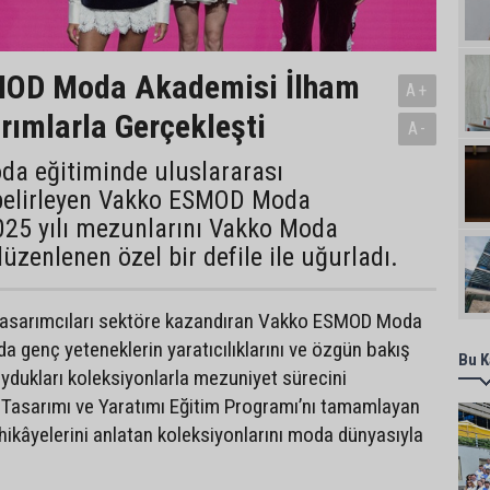
OD Moda Akademisi İlham
A+
rımlarla Gerçekleşti
A-
da eğitiminde uluslararası
 belirleyen Vakko ESMOD Moda
025 yılı mezunlarını Vakko Moda
üzenlenen özel bir defile ile uğurladı.
l tasarımcıları sektöre kazandıran Vakko ESMOD Moda
da genç yeteneklerin yaratıcılıklarını ve özgün bakış
Bu K
oydukları koleksiyonlarla mezuniyet sürecini
 Tasarımı ve Yaratımı Eğitim Programı’nı tamamlayan
 hikâyelerini anlatan koleksiyonlarını moda dünyasıyla