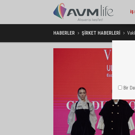
KURUMSAL / 11:08
İŞ BANKASI GRUBU ÜST YÖNETIMINDE GÖREV DEĞIŞIMI
VAK
HABERLER
ŞİRKET HABERLERİ
Vak
Bir D