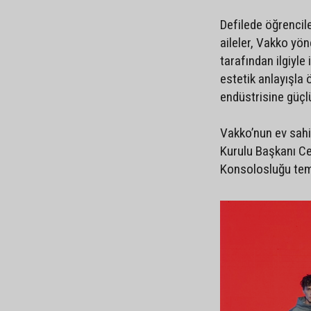
Defilede öğrencile
aileler, Vakko yön
tarafından ilgiyle 
estetik anlayışla
endüstrisine güçlü
Vakko’nun ev sah
Kurulu Başkanı C
Konsolosluğu tems