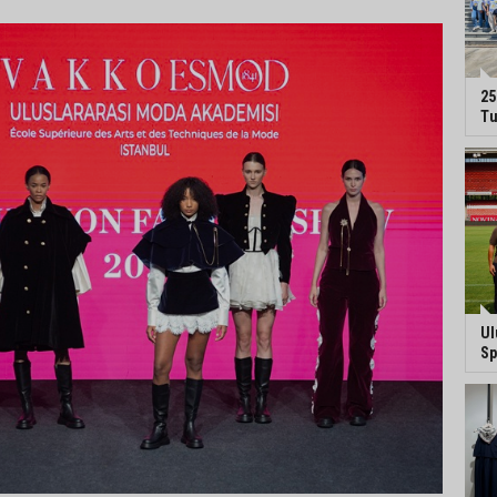
25
Tu
Ul
Sp