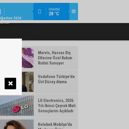
ŞIRKET HABERLERI / 15:15
İstanbul
28 °C
RIYERLERINE İLK ADIMI TURKCELL’DE
ALBARAKA TÜRK'TEN EKONOMIYE 363 M
Ağustos 2026
ATTI
artesi
Marvis, Hassas Diş
Etlerine Özel Bakım
Rutini Sunuyor
Vodafone Türkiye'de
Üst Düzey Atama
LG Electronics, 2026
Yılı İkinci Çeyrek Mali
Sonuçlarını Açıkladı
Kelebek Mobilya'da