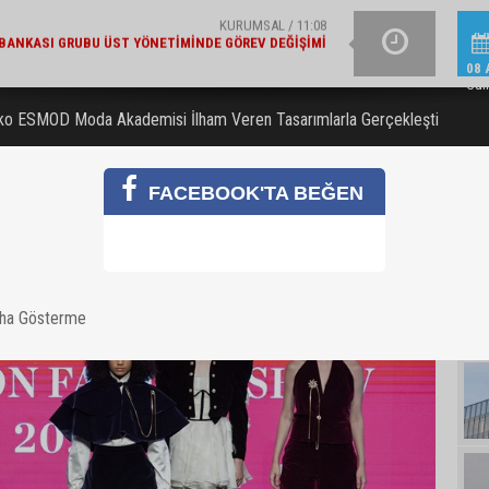
EKONOMI / 10:14
IFBANK’IN AKTIF BÜYÜKLÜĞÜ 5,8 TRILYON TL’YI AŞTI
252 GENÇ YETENEK KA
08 
Cum
ko ESMOD Moda Akademisi İlham Veren Tasarımlarla Gerçekleşti
FACEBOOK'TA BEĞEN
aha Gösterme