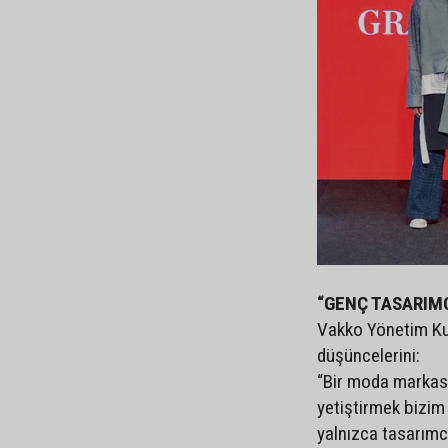
“GENÇ TASARIMC
Vakko Yönetim Kur
düşüncelerini:
“Bir moda markası
yetiştirmek bizim
yalnızca tasarımcı