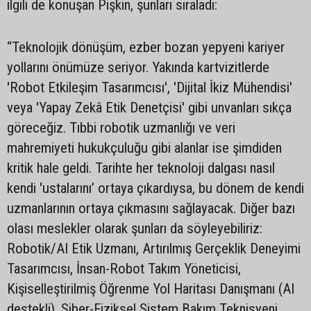
ilgili de konuşan Pişkin, şunları sıraladı:
“Teknolojik dönüşüm, ezber bozan yepyeni kariyer
yollarını önümüze seriyor. Yakında kartvizitlerde
'Robot Etkileşim Tasarımcısı', 'Dijital İkiz Mühendisi'
veya 'Yapay Zekâ Etik Denetçisi' gibi unvanları sıkça
göreceğiz. Tıbbi robotik uzmanlığı ve veri
mahremiyeti hukukçuluğu gibi alanlar ise şimdiden
kritik hale geldi. Tarihte her teknoloji dalgası nasıl
kendi 'ustalarını’ ortaya çıkardıysa, bu dönem de kendi
uzmanlarının ortaya çıkmasını sağlayacak. Diğer bazı
olası meslekler olarak şunları da söyleyebiliriz:
Robotik/AI Etik Uzmanı, Artırılmış Gerçeklik Deneyimi
Tasarımcısı, İnsan-Robot Takım Yöneticisi,
Kişiselleştirilmiş Öğrenme Yol Haritası Danışmanı (AI
destekli), Siber-Fiziksel Sistem Bakım Teknisyeni,