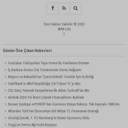
Tüm Hakları Saklıdır © 2023
AVM Life
1
Günün Öne Çıkan Haberleri
Sonbahar Yaklaşırken Tepe Home'da Yenilenme Dönemi
İş Bankası Grubu Üst Yönetiminde Görev Değişimi
Migros ve Bakanlık'tan 'Çevre Etiketli' Ürünler İçin İş Birliği
VakıfBank’ın Aktif Büyüklüğü 5,8 Trilyon TL’yi Aştı
252 Genç Yetenek Kariyerlerine İlk Adımı Turkcell’de Attı
ebebek 2026 Yılı İkinci Çeyrek Finansallarını Açıkladı
Nissan Qashqai e-POWER’den Guinness Dünya Rekoru: Tek Depoyla 1980 km
Albaraka Türk'ten Ekonomiye 363 Milyar TL Finansman Desteği
Uludağ İçecek, 1. FC Nürnberg’in Resmi Sponsoru Oldu
Togg'un Servis Ağı Hızla Büyüyor