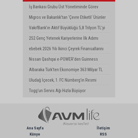
Yenilenme Dönemi
İş Bankası Grubu Üst Yönetiminde Görev
Değişimi
Migros ve Bakanlık'tan 'Çevre Etiketli' Ürünler
İçin İş Birliği
VakıfBank’ın Aktif Büyüklüğü 5,8 Trilyon TL’yi
Aştı
252 Genç Yetenek Kariyerlerine İlk Adımı
Turkcell’de Attı
ebebek 2026 Yılı İkinci Çeyrek Finansallarını
Açıkladı
Nissan Qashqai e-POWER’den Guinness
Dünya Rekoru: Tek Depoyla 1980 km
Albaraka Türk'ten Ekonomiye 363 Milyar TL
Finansman Desteği
Uludağ İçecek, 1. FC Nürnberg’in Resmi
Sponsoru Oldu
Togg'un Servis Ağı Hızla Büyüyor
Ana Sayfa
İletişim
Künye
RSS