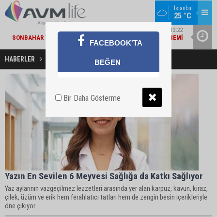
İstanbul
25 °C
MARKA DÜNYASI / 13:22
SONBAHAR YAKLAŞIRKEN TEPE HOME'DA YENILENME DÖNEMI
MIGROS V
FACEBOOK'TA
HABERLER
Yaz Meyveleri Haberleri
BEĞEN
Bir Daha Gösterme
Yazın En Sevilen 6 Meyvesi Sağlığa da Katkı Sağlıyor
Yaz aylarının vazgeçilmez lezzetleri arasında yer alan karpuz, kavun, kiraz,
çilek, üzüm ve erik hem ferahlatıcı tatları hem de zengin besin içerikleriyle
öne çıkıyor.