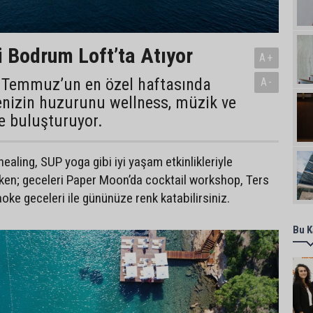
i Bodrum Loft’ta Atıyor
A+
 Temmuz’un en özel haftasında
A-
enizin huzurunu wellness, müzik ve
e buluşturuyor.
ealing, SUP yoga gibi iyi yaşam etkinlikleriyle
rken; geceleri Paper Moon’da cocktail workshop, Ters
aoke geceleri ile gününüze renk katabilirsiniz.
Bu K