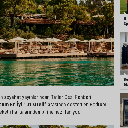
Ul
Sp
Be
Ma
n seyahat yayınlarından Tatler Gezi Rehberi
nın En İyi 101 Oteli”
arasında gösterilen Bodrum
eketli haftalarından birine hazırlanıyor.