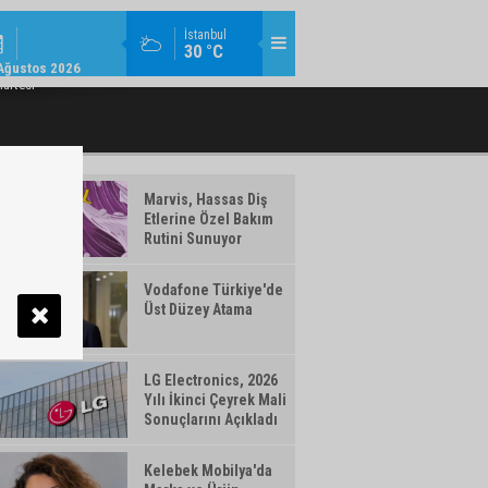
KURUMSAL / 11:08
İstanbul
30 °C
U ÜST YÖNETIMINDE GÖREV DEĞIŞIMI
VAKIFBANK’IN AKTIF BÜYÜKLÜĞÜ 5,
Ağustos 2026
artesi
Marvis, Hassas Diş
Etlerine Özel Bakım
Rutini Sunuyor
Vodafone Türkiye'de
Üst Düzey Atama
LG Electronics, 2026
Yılı İkinci Çeyrek Mali
Sonuçlarını Açıkladı
Kelebek Mobilya'da