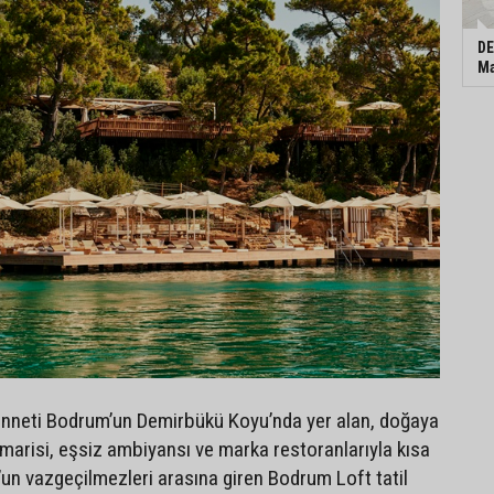
DE
Ma
 cenneti Bodrum’un Demirbükü Koyu’nda yer alan, doğaya
marisi, eşsiz ambiyansı ve marka restoranlarıyla kısa
n vazgeçilmezleri arasına giren Bodrum Loft tatil