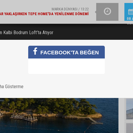
ŞIRKET HABERLERI / 13:19
E BAKANLIK'TAN 'ÇEVRE ETIKETLI' ÜRÜNLER İÇIN İŞ
İŞ BANKASI GRUB
BIRLIĞI
08 
Cum
n Kalbi Bodrum Loft’ta Atıyor
FACEBOOK'TA BEĞEN
aha Gösterme