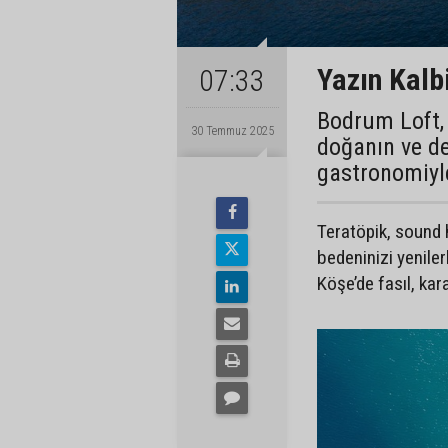
Yazın Kalb
07:33
Bodrum Loft,
30 Temmuz 2025
doğanın ve d
gastronomiyl
Teratöpik, sound h
bedeninizi yenile
Köşe’de fasıl, kar