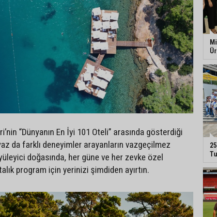
Mi
Ür
i’nin “Dünyanın En İyi 101 Oteli” arasında gösterdiği
az da farklı deneyimler arayanların vazgeçilmez
25
Tu
üyüleyici doğasında, her güne ve her zevke özel
alık program için yerinizi şimdiden ayırtın.