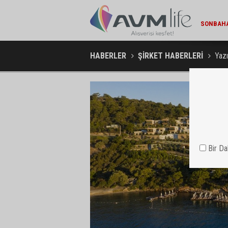
MARKA DÜNYASI / 13:22
SONBAHAR YAKLAŞIRKEN TEPE HOME'DA YENILENME DÖNEMI
MIGROS V
HABERLER
ŞİRKET HABERLERİ
Yazı
Bir D