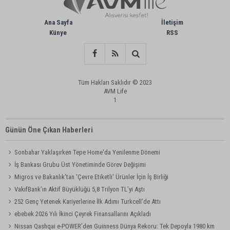
Ana Sayfa
İletişim
Künye
RSS
Tüm Hakları Saklıdır © 2023
AVM Life
1
Günün Öne Çıkan Haberleri
Sonbahar Yaklaşırken Tepe Home'da Yenilenme Dönemi
İş Bankası Grubu Üst Yönetiminde Görev Değişimi
Migros ve Bakanlık'tan 'Çevre Etiketli' Ürünler İçin İş Birliği
VakıfBank’ın Aktif Büyüklüğü 5,8 Trilyon TL’yi Aştı
252 Genç Yetenek Kariyerlerine İlk Adımı Turkcell’de Attı
ebebek 2026 Yılı İkinci Çeyrek Finansallarını Açıkladı
Nissan Qashqai e-POWER’den Guinness Dünya Rekoru: Tek Depoyla 1980 km