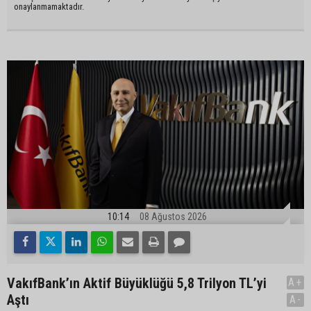
onaylanmamaktadır.
10:14
08 Ağustos 2026
VakıfBank’ın Aktif Büyüklüğü 5,8 Trilyon TL’yi
A+
Aştı
A-