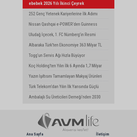
ebebek 2026 Yılı İkinci Çeyrek
Finansallarını Açıkladı
252 Genç Yetenek Kariyerlerine İlk Adımı
Turkcell’de Attı
Nissan Qashqai e-POWER’den Guinness
Dünya Rekoru: Tek Depoyla 1980 km
Uludağ İçecek, 1. FC Nürnberg’in Resmi
Sponsoru Oldu
Albaraka Türk'ten Ekonomiye 363 Milyar TL
Finansman Desteği
Togg'un Servis Ağı Hızla Büyüyor
Koç Holding'ten Yılın İlk 6 Ayında 1,7 Milyar
Dolarlık Kombine Yatırım
Yazın Işıltısını Tamamlayan Makyaj Ürünleri
Watsons Türkiye'de!
Türk Telekom’dan Yılın İlk Yarısında Güçlü
Performans
Ambalajlı Su Üreticileri Derneği'nden 2030
Uyarısı
Ana Sayfa
İletişim