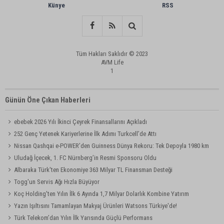
Künye
RSS
Tüm Hakları Saklıdır © 2023
AVM Life
1
Günün Öne Çıkan Haberleri
ebebek 2026 Yılı İkinci Çeyrek Finansallarını Açıkladı
252 Genç Yetenek Kariyerlerine İlk Adımı Turkcell’de Attı
Nissan Qashqai e-POWER’den Guinness Dünya Rekoru: Tek Depoyla 1980 km
Uludağ İçecek, 1. FC Nürnberg’in Resmi Sponsoru Oldu
Albaraka Türk'ten Ekonomiye 363 Milyar TL Finansman Desteği
Togg'un Servis Ağı Hızla Büyüyor
Koç Holding'ten Yılın İlk 6 Ayında 1,7 Milyar Dolarlık Kombine Yatırım
Yazın Işıltısını Tamamlayan Makyaj Ürünleri Watsons Türkiye'de!
Türk Telekom’dan Yılın İlk Yarısında Güçlü Performans