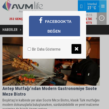
İstanbul
27 °C
ŞIRKET HABERLERI / 15:15
252 GENÇ YETENEK KARIYERLERINE İLK ADIMI TURKCELL’DE
ALBARAK
FACEBOOK'TA
ATTI
HABERLER
Antep Mutfağı Haberleri
BEĞEN
Bir Daha Gösterme
Antep Mutfağı’ndan Modern Gastronomiye Soote
Meze Bistro
Beşiktaş’ın kalbinde yer alan Soote Meze Bistro, klasik Türk mutfağını
modern dokunuşlarla buluştururken, sürdürülebilirlik ve yerel malzeme