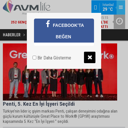
İstanbul
29 °C
ŞIRKET HABERLERI / 15:15
252 GENÇ YETENEK KARIYERLERINE İLK ADIMI TURKCELL’DE
ATTI
EBEBEK 
EKONOMI / 14:22
FACEBOOK'TA
ALBARAKA TÜRK'TEN EKONOMIYE 363 MILYAR TL FINANSMAN
DESTEĞI
HABERLER
Great Place To Work Haberleri
BEĞEN
Bir Daha Gösterme
Penti, 5. Kez En İyi İşyeri Seçildi
Türkiye’nin lider iç giyim markası Penti, çalışan deneyimini odağına alan
güçlü kurum kültürüyle Great Place to Work® (GPtW) araştırması
kapsamında 5. Kez “En İyi İşyeri ” seçildi.