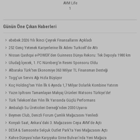
AVM Life
1
Günün Öne Çıkan Haberleri
ebebek 2026 Yılı İkinci Çeyrek Finansallarını Açıkladı
252 Genç Yetenek Kariyerlerine İlk Adımı Turkcell’de Attı
Nissan Qashqai e-POWER’den Guinness Dünya Rekoru: Tek Depoyla 1980 km
Uludağ İçecek, 1. FC Nürnberg’in Resmi Sponsoru Oldu
Albaraka Türk'ten Ekonomiye 363 Milyar TL Finansman Desteği
Togg'un Servis Ağı Hızla Büyüyor
Koç Holding'ten Yılın İlk 6 Ayında 1,7 Milyar Dolarlık Kombine Yatırım
Yazın Işıltısını Tamamlayan Makyaj Ürünleri Watsons Türkiye'de!
Türk Telekom’dan Yılın İlk Yarısında Güçlü Performans
Ambalajlı Su Üreticileri Derneği'nden 2030 Uyarısı
Beymen Club, Denizli Forum Çamlık Mağazasını Yeniledi
Konyalı Saat, Ankara’daki 3. Mağazasını Cepa AVM’de Açtı
DESA & Samsonite Selçuk Outlet Park’ta Yeni Mağazasını Açtı
Kahve Dünyası’ndan Karşıyaka Girne Bulvarı’nda Yeni Mağaza