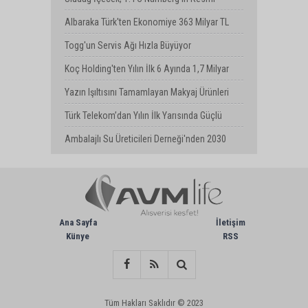
Sponsoru Oldu
Albaraka Türk'ten Ekonomiye 363 Milyar TL
Finansman Desteği
Togg'un Servis Ağı Hızla Büyüyor
Koç Holding'ten Yılın İlk 6 Ayında 1,7 Milyar
Dolarlık Kombine Yatırım
Yazın Işıltısını Tamamlayan Makyaj Ürünleri
Watsons Türkiye'de!
Türk Telekom’dan Yılın İlk Yarısında Güçlü
Performans
Ambalajlı Su Üreticileri Derneği'nden 2030
Uyarısı
Ana Sayfa
İletişim
Künye
RSS
Tüm Hakları Saklıdır © 2023