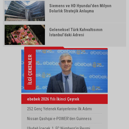
Siemens ve HD Hyundai'den Milyon
Dolarlık Stratejik Anlaşma
Geleneksel Türk Kahvaltısının
İstanbul’daki Adresi
İLGİ ÇEKENLER
ebebek 2026 Yılı İkinci Çeyrek
Finansallarını Açıkladı
252 Genç Yetenek Kariyerlerine İlk Adımı
Turkcell’de Attı
Nissan Qashqai e-POWER’den Guinness
Dünya Rekoru: Tek Depoyla 1980 km
Uludağ İçecek, 1. FC Nürnberg’in Resmi