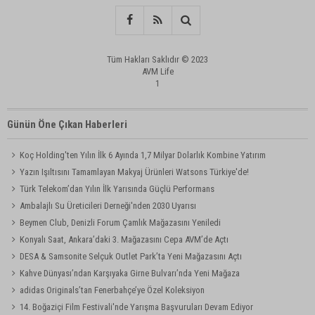
Tüm Hakları Saklıdır © 2023
AVM Life
1
Günün Öne Çıkan Haberleri
Koç Holding'ten Yılın İlk 6 Ayında 1,7 Milyar Dolarlık Kombine Yatırım
Yazın Işıltısını Tamamlayan Makyaj Ürünleri Watsons Türkiye'de!
Türk Telekom’dan Yılın İlk Yarısında Güçlü Performans
Ambalajlı Su Üreticileri Derneği'nden 2030 Uyarısı
Beymen Club, Denizli Forum Çamlık Mağazasını Yeniledi
Konyalı Saat, Ankara’daki 3. Mağazasını Cepa AVM’de Açtı
DESA & Samsonite Selçuk Outlet Park’ta Yeni Mağazasını Açtı
Kahve Dünyası’ndan Karşıyaka Girne Bulvarı’nda Yeni Mağaza
adidas Originals’tan Fenerbahçe’ye Özel Koleksiyon
14. Boğaziçi Film Festivali'nde Yarışma Başvuruları Devam Ediyor