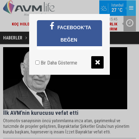
İstanbul
27 °C
EKONOMI / 15:45
KOÇ HOLDING'TEN YILIN İLK 6 AYINDA 1,7 MILYAR DOLARLIK
AMBA
FACEBOOK'TA
KOMBINE YATIRIM
HABERLER
İlk AVM Haberleri
BEĞEN
Bir Daha Gösterme
İlk AVM'nin kurucusu vefat etti
Otomotiv sanayisinin öncü yatırımlarına imza atan, gayrimenkul ve
turizmde de projeler geliştiren, Bayraktarlar Şirketler Grubu’nun yönetim
kurulu başkanı, hayırsever iş insanı İzzet Bayraktar vefat etti.