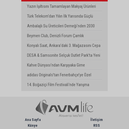
Milyar Dolarlık Kombine Yatırım
Yazın Işıltısını Tamamlayan Makyaj Ürünleri
Watsons Türkiye'de!
Türk Telekom’dan Yılın İlk Yarısında Güçlü
Performans
Ambalajlı Su Üreticileri Derneği'nden 2030
Uyarısı
Beymen Club, Denizli Forum Çamlık
Mağazasını Yeniledi
Konyalı Saat, Ankara’daki 3. Mağazasını Cepa
AVM’de Açtı
DESA & Samsonite Selçuk Outlet Park’ta Yeni
Mağazasını Açtı
Kahve Dünyası’ndan Karşıyaka Girne
Bulvarı’nda Yeni Mağaza
adidas Originals’tan Fenerbahçe’ye Özel
Koleksiyon
14. Boğaziçi Film Festivali'nde Yarışma
Başvuruları Devam Ediyor
Ana Sayfa
İletişim
Künye
RSS