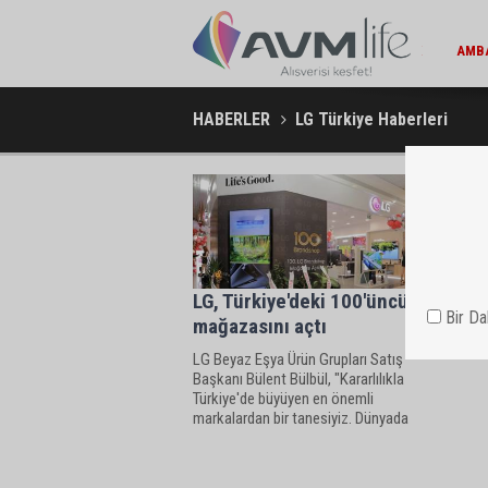
EKONOMI / 15:45
KOÇ HOLDING'TEN YILIN İLK 6 AYINDA 1,7 MILYAR DOLARLIK
AMBA
KOMBINE YATIRIM
HABERLER
LG Türkiye Haberleri
LG, Türkiye'deki 100'üncü
Bir D
mağazasını açtı
LG Beyaz Eşya Ürün Grupları Satış
Başkanı Bülent Bülbül, "Kararlılıkla
Türkiye'de büyüyen en önemli
markalardan bir tanesiyiz. Dünyada
lead ettiğimiz sektörel donanımımızı
Türkiye’de de bugünkü
yatırımcılarımızla kararlılıkla