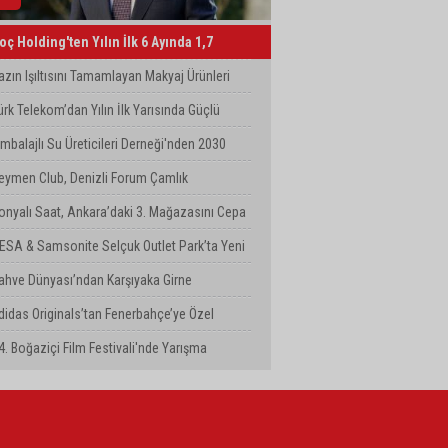
oç Holding'ten Yılın İlk 6 Ayında 1,7
ilyar Dolarlık Kombine Yatırım
azın Işıltısını Tamamlayan Makyaj Ürünleri
atsons Türkiye'de!
ürk Telekom’dan Yılın İlk Yarısında Güçlü
erformans
mbalajlı Su Üreticileri Derneği'nden 2030
yarısı
eymen Club, Denizli Forum Çamlık
ağazasını Yeniledi
onyalı Saat, Ankara’daki 3. Mağazasını Cepa
VM’de Açtı
ESA & Samsonite Selçuk Outlet Park’ta Yeni
ağazasını Açtı
ahve Dünyası’ndan Karşıyaka Girne
ulvarı’nda Yeni Mağaza
didas Originals’tan Fenerbahçe’ye Özel
oleksiyon
4. Boğaziçi Film Festivali'nde Yarışma
aşvuruları Devam Ediyor