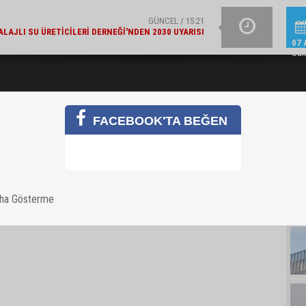
GÜNCEL / 15:21
LAJLI SU ÜRETICILERI DERNEĞI'NDEN 2030 UYARISI
YAZIN IŞILTISINI TAM
07 
Cu
FACEBOOK'TA BEĞEN
aha Gösterme