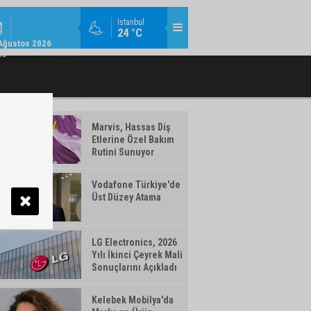
MODA / TREND / 14:18
İstanbul
24 °C
AMLAYAN MAKYAJ ÜRÜNLERI WATSONS
TÜRK TELEKOM’DAN YILIN İLK YARISIN
Ağustos 2026
TÜRKIYE'DE!
ma
Marvis, Hassas Diş
Etlerine Özel Bakım
Rutini Sunuyor
Vodafone Türkiye'de
Üst Düzey Atama
LG Electronics, 2026
Yılı İkinci Çeyrek Mali
Sonuçlarını Açıkladı
Kelebek Mobilya'da