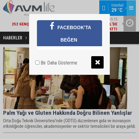
İstanbul
29 °C
ŞIRKET HABERLERI / 15:15
252 GENÇ YETENEK KARIYERLERINE İLK ADIMI TURKCELL’DE
ALBARAK
FACEBOOK'TA
ATTI
HABERLER
ODTÜ Haberleri
BEĞEN
Bir Daha Gösterme
Palm Yağı ve Gluten Hakkında Doğru Bilinen Yanlışlar
Orta Doğu Teknik Üniversitesi’nde (ODTÜ) düzenlenen gıda ve inovasyon
etkinliğinde öğrenciler, akademisyenler ve sektör temsilcileri bir araya geldi.