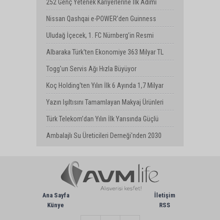
Finansallarını Açıkladı
252 Genç Yetenek Kariyerlerine İlk Adımı
Turkcell’de Attı
Nissan Qashqai e-POWER’den Guinness
Dünya Rekoru: Tek Depoyla 1980 km
Uludağ İçecek, 1. FC Nürnberg’in Resmi
Sponsoru Oldu
Albaraka Türk'ten Ekonomiye 363 Milyar TL
Finansman Desteği
Togg'un Servis Ağı Hızla Büyüyor
Koç Holding'ten Yılın İlk 6 Ayında 1,7 Milyar
Dolarlık Kombine Yatırım
Yazın Işıltısını Tamamlayan Makyaj Ürünleri
Watsons Türkiye'de!
Türk Telekom’dan Yılın İlk Yarısında Güçlü
Performans
Ambalajlı Su Üreticileri Derneği'nden 2030
Uyarısı
Ana Sayfa
İletişim
Künye
RSS