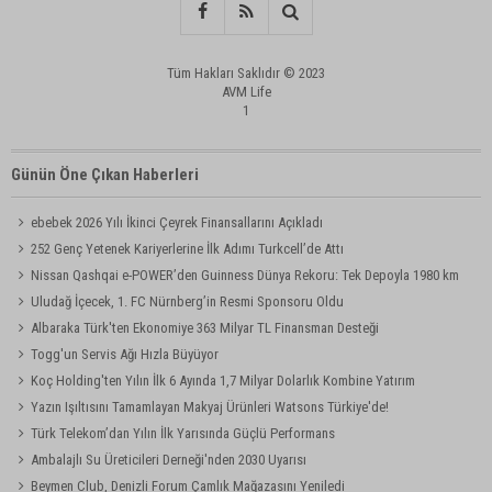
Tüm Hakları Saklıdır © 2023
AVM Life
1
Günün Öne Çıkan Haberleri
ebebek 2026 Yılı İkinci Çeyrek Finansallarını Açıkladı
252 Genç Yetenek Kariyerlerine İlk Adımı Turkcell’de Attı
Nissan Qashqai e-POWER’den Guinness Dünya Rekoru: Tek Depoyla 1980 km
Uludağ İçecek, 1. FC Nürnberg’in Resmi Sponsoru Oldu
Albaraka Türk'ten Ekonomiye 363 Milyar TL Finansman Desteği
Togg'un Servis Ağı Hızla Büyüyor
Koç Holding'ten Yılın İlk 6 Ayında 1,7 Milyar Dolarlık Kombine Yatırım
Yazın Işıltısını Tamamlayan Makyaj Ürünleri Watsons Türkiye'de!
Türk Telekom’dan Yılın İlk Yarısında Güçlü Performans
Ambalajlı Su Üreticileri Derneği'nden 2030 Uyarısı
Beymen Club, Denizli Forum Çamlık Mağazasını Yeniledi