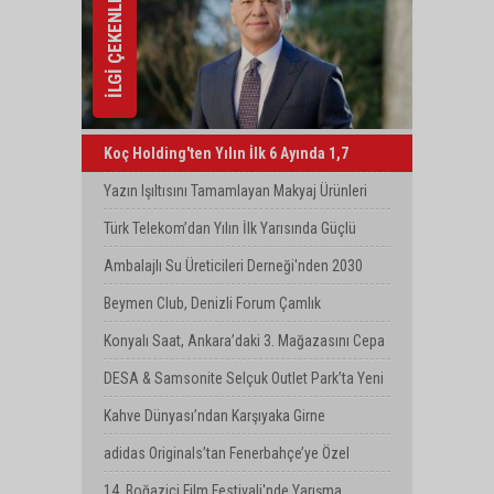
İLGİ ÇEKENLER
Koç Holding'ten Yılın İlk 6 Ayında 1,7
Milyar Dolarlık Kombine Yatırım
Yazın Işıltısını Tamamlayan Makyaj Ürünleri
Watsons Türkiye'de!
Türk Telekom’dan Yılın İlk Yarısında Güçlü
Performans
Ambalajlı Su Üreticileri Derneği'nden 2030
Uyarısı
Beymen Club, Denizli Forum Çamlık
Mağazasını Yeniledi
Konyalı Saat, Ankara’daki 3. Mağazasını Cepa
AVM’de Açtı
DESA & Samsonite Selçuk Outlet Park’ta Yeni
Mağazasını Açtı
Kahve Dünyası’ndan Karşıyaka Girne
Bulvarı’nda Yeni Mağaza
adidas Originals’tan Fenerbahçe’ye Özel
Koleksiyon
14. Boğaziçi Film Festivali'nde Yarışma