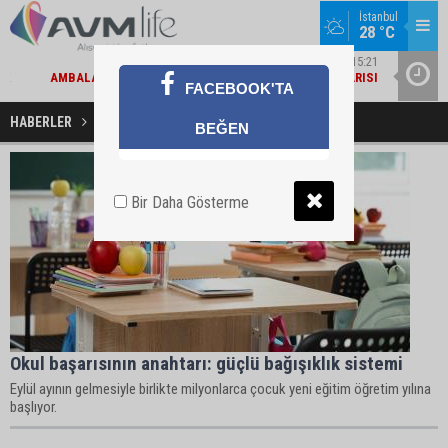
İstanbul
28 °C
45
GÜNCEL / 15:21
IK
AMBALAJLI SU ÜRETICILERI DERNEĞI'NDEN 2030 UYARISI
YAZIN I
FACEBOOK'TA
IM
HABERLER
Okul Haberleri
BEĞEN
Bir Daha Gösterme
Okul başarısının anahtarı: güçlü bağışıklık sistemi
Eylül ayının gelmesiyle birlikte milyonlarca çocuk yeni eğitim öğretim yılına
başlıyor.