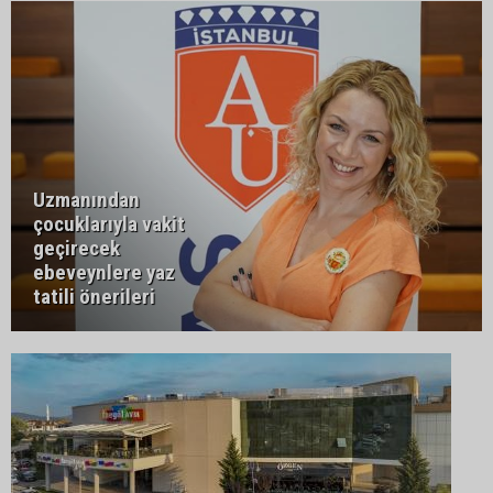
Uzmanından
çocuklarıyla vakit
geçirecek
ebeveynlere yaz
tatili önerileri