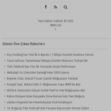
Tüm Hakları Saklıdır © 2023
AVM Life
1
Günün Öne Çıkan Haberleri
Koç Holding'ten Yılın İlk 6 Ayında 1,7 Milyar Dolarlık Kombine Yatırım
Yazın Işıltısını Tamamlayan Makyaj Ürünleri Watsons Türkiye'de!
Türk Telekom’dan Yılın İlk Yarısında Güçlü Performans
Ambalajlı Su Üreticileri Derneği'nden 2030 Uyarısı
Beymen Club, Denizli Forum Çamlık Mağazasını Yeniledi
Konyalı Saat, Ankara’daki 3. Mağazasını Cepa AVM’de Açtı
DESA & Samsonite Selçuk Outlet Park’ta Yeni Mağazasını Açtı
Kahve Dünyası’ndan Karşıyaka Girne Bulvarı’nda Yeni Mağaza
adidas Originals’tan Fenerbahçe’ye Özel Koleksiyon
14. Boğaziçi Film Festivali'nde Yarışma Başvuruları Devam Ediyor