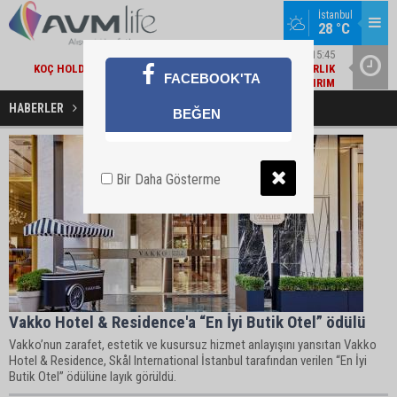
İstanbul
28 °C
EKONOMI / 15:45
KOÇ HOLDING'TEN YILIN İLK 6 AYINDA 1,7 MILYAR DOLARLIK
AMBA
FACEBOOK'TA
KOMBINE YATIRIM
HABERLER
Skål International İstanbul Haberleri
BEĞEN
Bir Daha Gösterme
Vakko Hotel & Residence'a “En İyi Butik Otel” ödülü
Vakko’nun zarafet, estetik ve kusursuz hizmet anlayışını yansıtan Vakko
Hotel & Residence, Skål International İstanbul tarafından verilen “En İyi
Butik Otel” ödülüne layık görüldü.