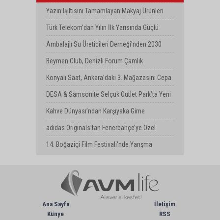
Milyar Dolarlık Kombine Yatırım
Yazın Işıltısını Tamamlayan Makyaj Ürünleri
Watsons Türkiye'de!
Türk Telekom’dan Yılın İlk Yarısında Güçlü
Performans
Ambalajlı Su Üreticileri Derneği'nden 2030
Uyarısı
Beymen Club, Denizli Forum Çamlık
Mağazasını Yeniledi
Konyalı Saat, Ankara’daki 3. Mağazasını Cepa
AVM’de Açtı
DESA & Samsonite Selçuk Outlet Park’ta Yeni
Mağazasını Açtı
Kahve Dünyası’ndan Karşıyaka Girne
Bulvarı’nda Yeni Mağaza
adidas Originals’tan Fenerbahçe’ye Özel
Koleksiyon
14. Boğaziçi Film Festivali'nde Yarışma
Başvuruları Devam Ediyor
Ana Sayfa
İletişim
Künye
RSS