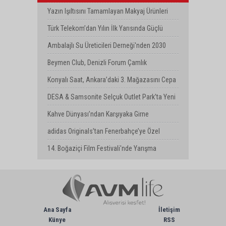
Milyar Dolarlık Kombine Yatırım
Yazın Işıltısını Tamamlayan Makyaj Ürünleri
Watsons Türkiye'de!
Türk Telekom’dan Yılın İlk Yarısında Güçlü
Performans
Ambalajlı Su Üreticileri Derneği'nden 2030
Uyarısı
Beymen Club, Denizli Forum Çamlık
Mağazasını Yeniledi
Konyalı Saat, Ankara’daki 3. Mağazasını Cepa
AVM’de Açtı
DESA & Samsonite Selçuk Outlet Park’ta Yeni
Mağazasını Açtı
Kahve Dünyası’ndan Karşıyaka Girne
Bulvarı’nda Yeni Mağaza
adidas Originals’tan Fenerbahçe’ye Özel
Koleksiyon
14. Boğaziçi Film Festivali'nde Yarışma
Başvuruları Devam Ediyor
Ana Sayfa
İletişim
Künye
RSS