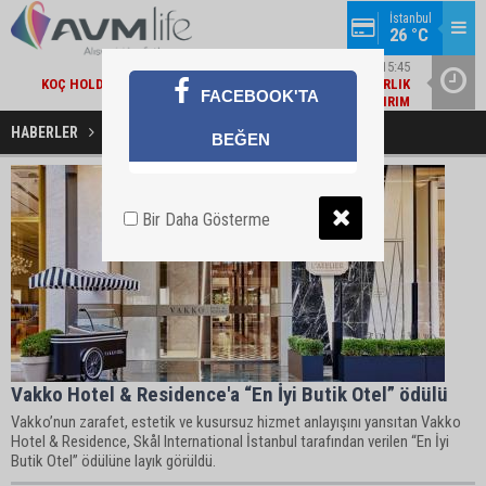
İstanbul
26 °C
EKONOMI / 15:45
KOÇ HOLDING'TEN YILIN İLK 6 AYINDA 1,7 MILYAR DOLARLIK
AMBA
FACEBOOK'TA
KOMBINE YATIRIM
HABERLER
Vakko Hotel Haberleri
BEĞEN
Bir Daha Gösterme
Vakko Hotel & Residence'a “En İyi Butik Otel” ödülü
Vakko’nun zarafet, estetik ve kusursuz hizmet anlayışını yansıtan Vakko
Hotel & Residence, Skål International İstanbul tarafından verilen “En İyi
Butik Otel” ödülüne layık görüldü.