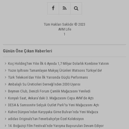
Tüm Hakları Saklıdır © 2023
AVM Life
1
Günün Öne Çıkan Haberleri
Koç Holding'ten Yılın İlk 6 Ayında 1,7 Milyar Dolarlık Kombine Yatırım
Yazın Işıltısını Tamamlayan Makyaj Ürünleri Watsons Türkiye'de!
Türk Telekom’dan Yılın İlk Yarısında Güçlü Performans
Ambalajlı Su Üreticileri Derneği'nden 2030 Uyarısı
Beymen Club, Denizli Forum Çamlık Mağazasını Yeniledi
Konyalı Saat, Ankara’daki 3. Mağazasını Cepa AVM’de Açtı
DESA & Samsonite Selçuk Outlet Park’ta Yeni Mağazasını Açtı
Kahve Dünyası’ndan Karşıyaka Girne Bulvarı’nda Yeni Mağaza
adidas Originals’tan Fenerbahçe’ye Özel Koleksiyon
14. Boğaziçi Film Festivali'nde Yarışma Başvuruları Devam Ediyor