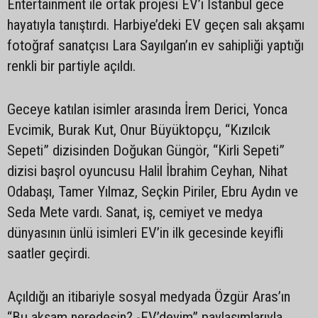
Entertainment ile ortak projesi EV’i İstanbul gece
hayatıyla tanıştırdı. Harbiye’deki EV geçen salı akşamı
fotoğraf sanatçısı Lara Sayılgan’ın ev sahipliği yaptığı
renkli bir partiyle açıldı.
Geceye katılan isimler arasında İrem Derici, Yonca
Evcimik, Burak Kut, Onur Büyüktopçu, “Kızılcık
Sepeti” dizisinden Doğukan Güngör, “Kirli Sepeti”
dizisi başrol oyuncusu Halil İbrahim Ceyhan, Nihat
Odabaşı, Tamer Yılmaz, Seçkin Piriler, Ebru Aydın ve
Seda Mete vardı. Sanat, iş, cemiyet ve medya
dünyasının ünlü isimleri EV’in ilk gecesinde keyifli
saatler geçirdi.
Açıldığı an itibariyle sosyal medyada Özgür Aras’ın
“Bu akşam neredesin? -EV’deyim” paylaşımlarıyla